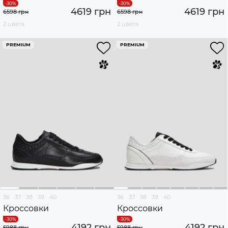
4619 грн
4619 грн
6598 грн
6598 грн
2 цвета
2 цвета
PREMIUM
PREMIUM
36
37
38
39
40
36
37
38
39
40
Кроссовки
Кроссовки
4192 грн
4192 грн
5988 грн
5988 грн