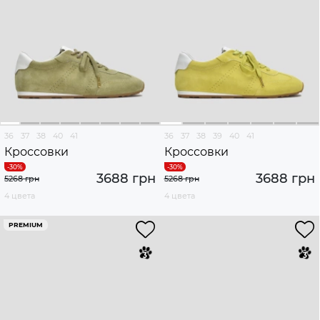
36
37
38
40
41
36
37
38
39
40
41
Кроссовки
Кроссовки
3688 грн
3688 грн
5268 грн
5268 грн
4 цвета
4 цвета
PREMIUM