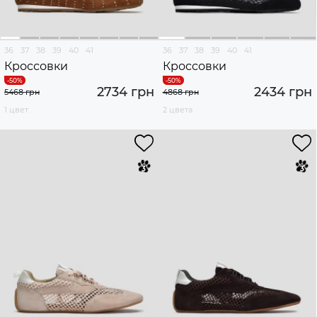
36
37
38
39
40
41
36
37
38
39
40
41
Кроссовки
Кроссовки
2734 грн
2434 грн
5468 грн
4868 грн
1 цвет
2 цвета