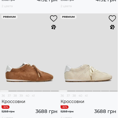
2 цвета
2 цвета
PREMIUM
PREMIUM
36
37
38
39
40
41
36
37
38
40
41
Кроссовки
Кроссовки
3688 грн
3688 грн
5268 грн
5268 грн
4 цвета
4 цвета