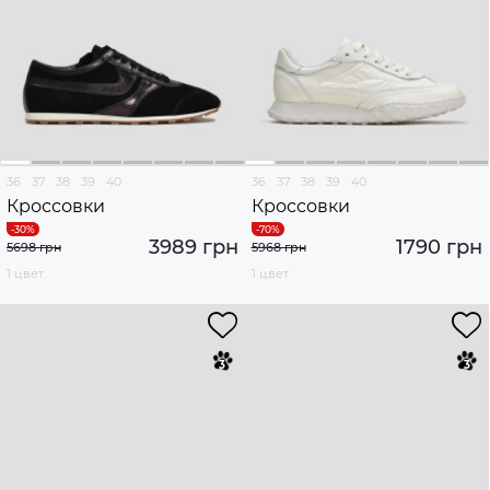
36
37
38
39
40
36
37
38
39
40
Кроссовки
Кроссовки
3989 грн
1790 грн
5698 грн
5968 грн
1 цвет
1 цвет