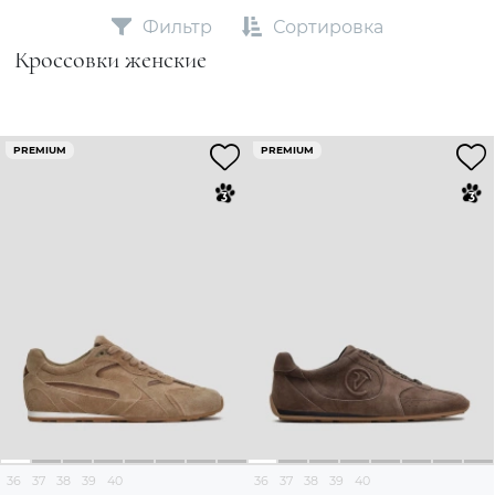
Фильтр
Сортировка
Кроссовки женские
PREMIUM
PREMIUM
36
37
38
39
40
36
37
38
39
40