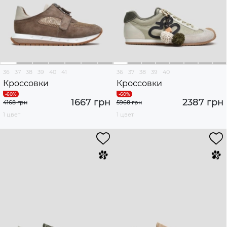
36
37
38
39
40
41
36
37
38
39
40
Кроссовки
Кроссовки
1667 грн
2387 грн
4168 грн
5968 грн
1 цвет
1 цвет