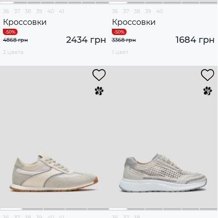
36
37
38
39
40
41
36
37
38
39
40
Кроссовки
Кроссовки
2434 грн
1684 грн
4868 грн
3368 грн
2 цвета
1 цвет
36
37
38
39
40
41
36
37
38