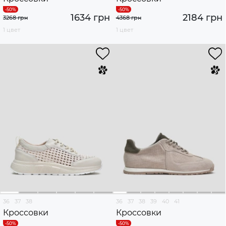
1634 грн
2184 грн
3268 грн
4368 грн
1 цвет
1 цвет
36
37
38
36
37
38
39
40
41
Кроссовки
Кроссовки