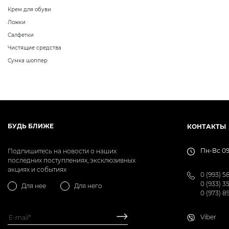
Крем для обуви
Ложки
Салфетки
Чистящие средства
Сумка шоппер
БУДЬ БЛИЖЕ
КОНТАКТЫ
Пн-Вс 09
Подпишитесь на новости о наших
последних поступлениях, эксклюзивных
акциях и событиях
0 (993) 5
0 (933) 3
Для нее
Для него
0 (973) 8
Viber