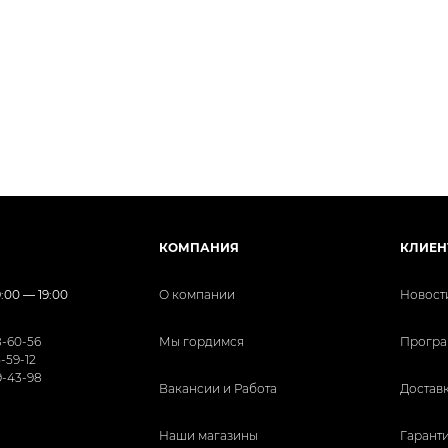
КОМПАНИЯ
КЛИЕН
:00 — 19:00
О компании
Новост
8-60-56
Мы гордимся
Програ
5-59-12
9-43-98
Вакансии и Работа
Доставк
Наши магазины
Гаранти