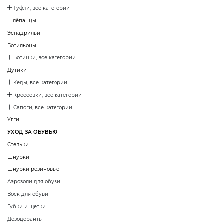
Туфли, все категории
Шлёпанцы
Эспадрильи
Ботильоны
Ботинки, все категории
Дутики
Кеды, все категории
Кроссовки, все категории
Сапоги, все категории
Угги
УХОД ЗА ОБУВЬЮ
Стельки
Шнурки
Шнурки резиновые
Аэрозоли для обуви
Воск для обуви
Губки и щетки
Дезодоранты