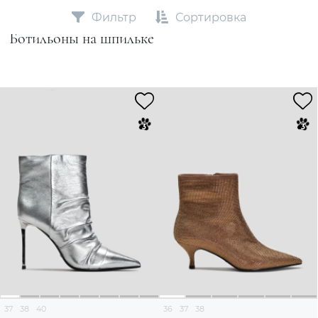
Фильтр
Сортировка
Ботильоны на шпильке
37
38
40
36
37
38