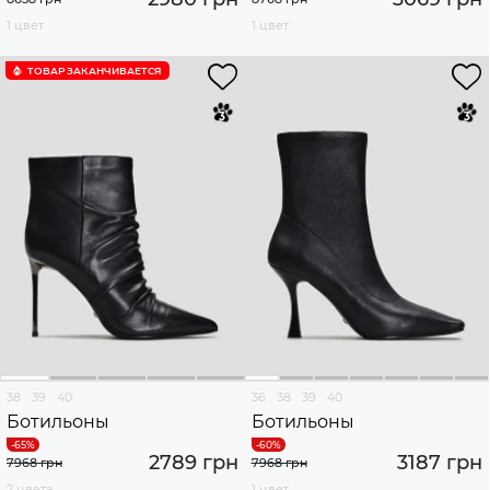
1 цвет
1 цвет
ТОВАР ЗАКАНЧИВАЕТСЯ
38
39
40
36
38
39
40
Ботильоны
Ботильоны
2789 грн
3187 грн
7968 грн
7968 грн
2 цвета
1 цвет