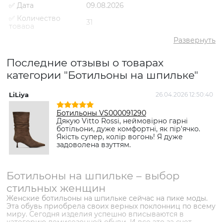
✅ Дата
09.08.2026
✅ Количество
31
товара
✅ Средний
Развернуть
5
рейтинг
✅ Средняя цена
3964 грн
Последние отзывы о товарах
✅ Самый дешевый
категории "Ботильоны на шпильке"
1594 грн
товар
✅ Самый дорогой
LiLiya
26.04.2026 12:50:40
5795 грн
товар
Ботильоны VS000091290
✅ Самый
Ботильоны VS000085832
Дякую Vitto Rossi, неймовірно гарні
популярный товар
Коричневый
- 3069 грн
ботільони, дуже комфортні, як пір'ячко.
Якість супер, колір вогонь! Я дуже
задоволена взуттям.
Ботильоны на шпильке – выбор
стильных женщин
Женские ботильоны на шпильке сейчас на пике моды.
Эта обувь приобрела своих верных поклонниц по всему
миру. Сегодня изделия успешно вписываются в
категорию демисезонной обуви. И все это за счет