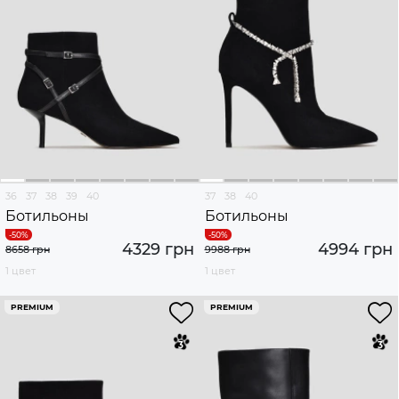
36
37
38
39
40
37
38
40
Ботильоны
Ботильоны
4329 грн
4994 грн
8658 грн
9988 грн
1 цвет
1 цвет
PREMIUM
PREMIUM