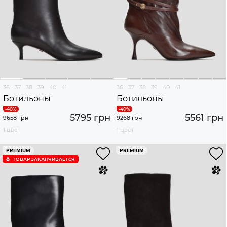
36
37
38
39
40
41
36
37
38
39
40
41
Ботильоны
Ботильоны
5795 грн
5561 грн
9658 грн
9268 грн
1 цвет
1 цвет
PREMIUM
PREMIUM
ТОВАР ЗАКАНЧИВАЕТСЯ