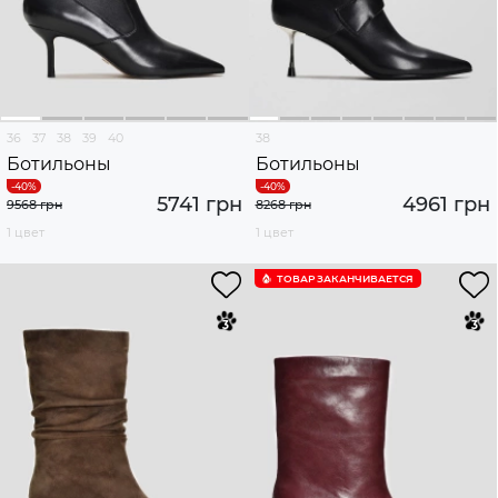
36
37
38
39
40
38
Ботильоны
Ботильоны
5741 грн
4961 грн
9568 грн
8268 грн
1 цвет
1 цвет
ТОВАР ЗАКАНЧИВАЕТСЯ