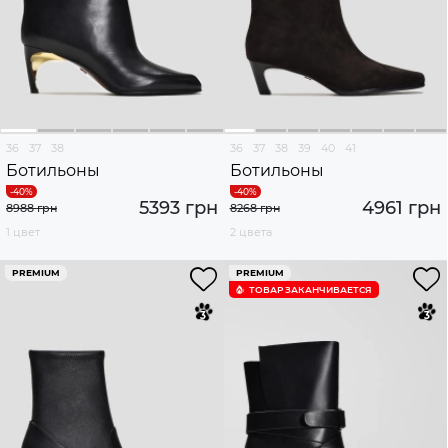
36
37
38
36
37
38
39
40
41
Ботильоны
Ботильоны
5393 грн
4961 грн
8988 грн
8268 грн
1 цвет
2 цвета
PREMIUM
PREMIUM
ТОВАР ЗАКАНЧИВАЕТСЯ