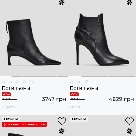
36
37
38
39
40
38
39
40
Ботильоны
Ботильоны
3747 грн
4829 грн
9368 грн
9658 грн
2 цвета
1 цвет
PREMIUM
PREMIUM
ТОВАР ЗАКАНЧИВАЕТСЯ