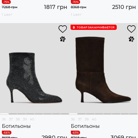
1817 грн
2510 грн
7268 грн
8368 грн
1 цвет
1 цвет
ТОВАР ЗАКАНЧИВАЕТСЯ
36
37
38
39
40
36
37
38
40
Ботильоны
Ботильоны
2980 грн
3069 грн
8658 грн
8768 грн