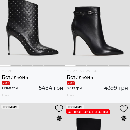
36
38
36
37
38
39
40
Ботильоны
Ботильоны
5484 грн
4399 грн
10968 грн
8798 грн
1 цвет
1 цвет
PREMIUM
PREMIUM
ТОВАР ЗАКАНЧИВАЕТСЯ