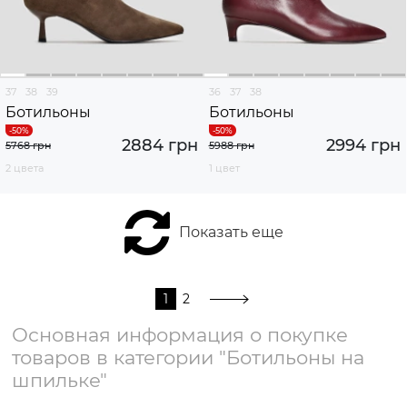
37
38
39
36
37
38
Ботильоны
Ботильоны
2884 грн
2994 грн
5768 грн
5988 грн
2 цвета
1 цвет
Показать еще
1
2
Основная информация о покупке
товаров в категории "Ботильоны на
шпильке"