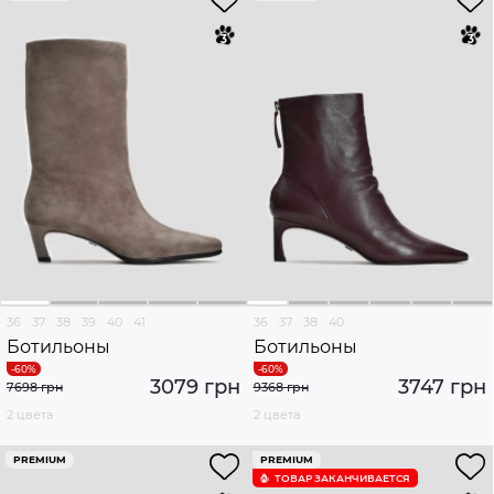
36
37
38
39
40
41
36
37
38
40
Ботильоны
Ботильоны
3079 грн
3747 грн
7698 грн
9368 грн
2 цвета
2 цвета
PREMIUM
PREMIUM
ТОВАР ЗАКАНЧИВАЕТСЯ