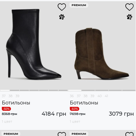
PREMIUM
37
38
39
36
37
38
39
40
41
Ботильоны
Ботильоны
4184 грн
3079 грн
8368 грн
7698 грн
1 цвет
1 цвет
PREMIUM
PREMIUM