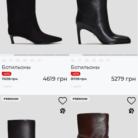
36
37
38
39
40
41
36
37
38
39
40
41
Ботильоны
Ботильоны
4619 грн
5279 грн
7698 грн
8798 грн
1 цвет
1 цвет
PREMIUM
PREMIUM