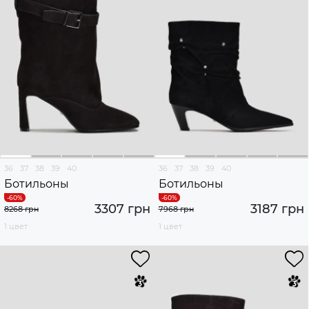
36
37
38
39
40
36
37
38
39
40
Ботильоны
Ботильоны
3307 грн
3187 грн
8268 грн
7968 грн
1 цвет
1 цвет