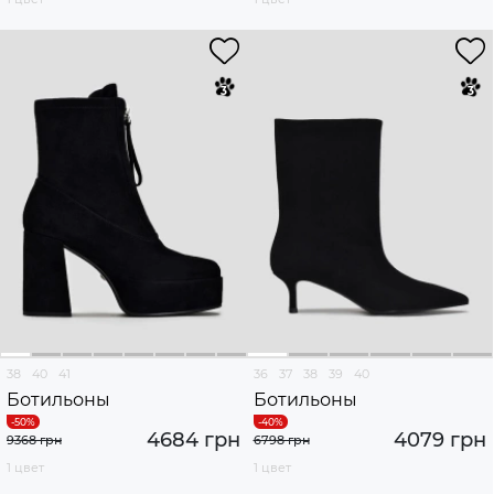
38
40
41
36
37
38
39
40
Ботильоны
Ботильоны
4684 грн
4079 грн
9368 грн
6798 грн
1 цвет
1 цвет