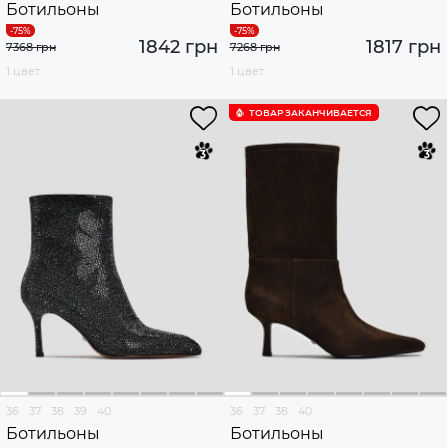
Ботильоны
Ботильоны
1842 грн
1817 грн
7368 грн
7268 грн
1 цвет
1 цвет
ТОВАР ЗАКАНЧИВАЕТСЯ
36
37
38
39
40
36
37
38
40
Ботильоны
Ботильоны