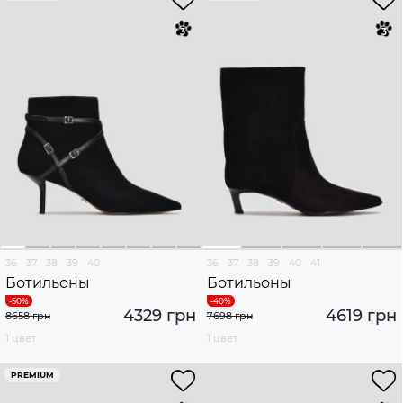
36
37
38
39
40
36
37
38
39
40
41
Ботильоны
Ботильоны
4329 грн
4619 грн
8658 грн
7698 грн
1 цвет
1 цвет
PREMIUM