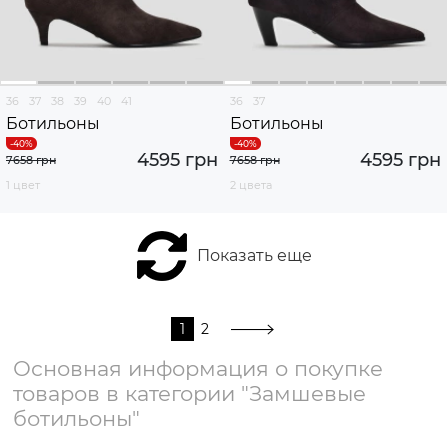
36
37
38
39
40
41
36
37
Ботильоны
Ботильоны
4595 грн
4595 грн
7658 грн
7658 грн
1 цвет
2 цвета
Показать еще
1
2
Основная информация о покупке
товаров в категории "Замшевые
ботильоны"