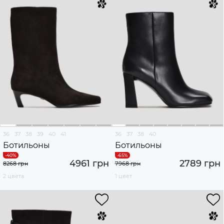
36
37
38
39
40
41
36
37
38
40
Ботильоны
Ботильоны
4961 грн
2789 грн
8268 грн
7968 грн
2 цвета
1 цвет