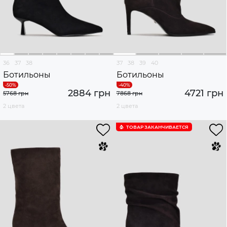
36
37
38
37
38
39
40
Ботильоны
Ботильоны
2884 грн
4721 грн
5768 грн
7868 грн
2 цвета
2 цвета
ТОВАР ЗАКАНЧИВАЕТСЯ