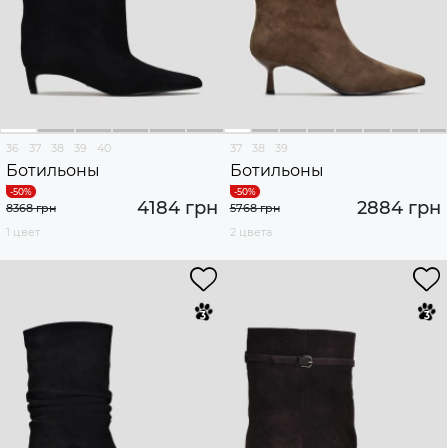
36
37
38
39
40
37
38
39
Ботильоны
Ботильоны
4184 грн
2884 грн
8368 грн
5768 грн
1 цвет
2 цвета