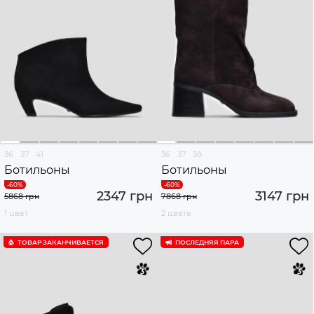
36
37
41
36
37
38
Ботильоны
Ботильоны
2347 грн
3147 грн
5868 грн
7868 грн
1 цвет
2 цвета
ТОВАР ЗАКАНЧИВАЕТСЯ
ПОСЛЕДНЯЯ ПАРА