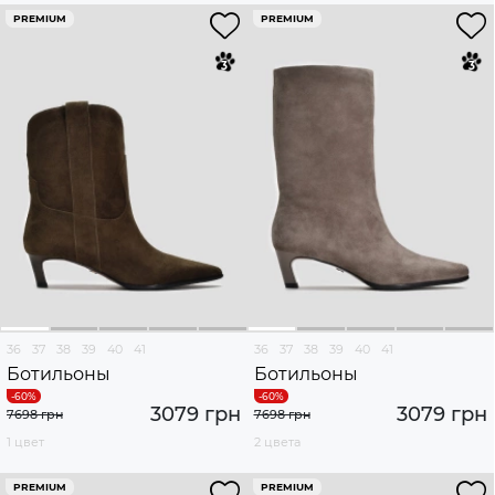
PREMIUM
PREMIUM
36
37
38
39
40
41
36
37
38
39
40
41
Ботильоны
Ботильоны
3079 грн
3079 грн
7698 грн
7698 грн
1 цвет
2 цвета
PREMIUM
PREMIUM