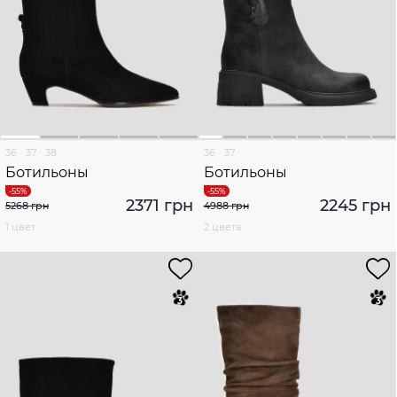
36
37
38
36
37
Ботильоны
Ботильоны
2371 грн
2245 грн
5268 грн
4988 грн
1 цвет
2 цвета