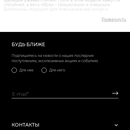
стройнее, а весь образ – грациозным и изящным.
Ботильоны подходит для повседневной носки и
сочетаются с разными предметами гардероба:
брюками, джинсами, романтичными и классическими
Развернуть
образами. Их декорируют застежками, лентами,
вышивкой, шнуровкой и разными принтами. Эту обувь
носят круглый год, меняется только подкладка. Зимние
модели производят на меху, весенние и летние – на
кожаной подкладке, осенние и демисезонные – на
БУДЬ БЛИЖЕ
байке.
Что такое ботильоны для женщин?
Подпишитесь на новости о наших последних
Ботильоны – модель высотой до лодыжки на каблуке.
Она подходит как для молодых девушек, так и деловых
поступлениях, эксклюзивных акциях и событиях
леди. Разнообразие красивых и практичных моделей
позволяет выбрать пару для ежедневной носки на
Для нее
Для него
клиновидном каблуке или парадно-выходную на
шпильке.
В каталоге представлены варианты ботильонов из
замши разных цветов:
розовые;
хаки;
коричневые;
серые;
бежевые;
зеленые;
пудровые;
КОНТАКТЫ
бордо и другие.