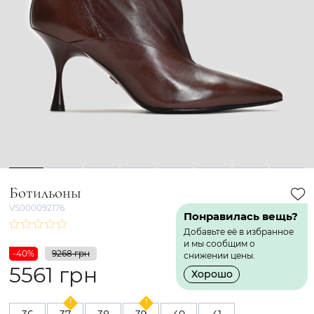
1
2
3
4
5
6
7
8
Ботильоны
VS000092176
Понравилась вещь?
Добавьте её в избранное
и мы сообщим о
-40%
9268 грн
снижении цены.
5561 грн
Хорошо