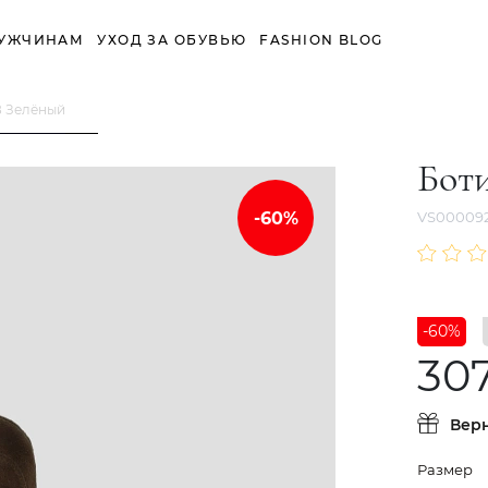
УЖЧИНАМ
УХОД ЗА ОБУВЬЮ
FASHION BLOG
8 Зелёный
Бот
VS000092
-60%
30
Вер
Размер