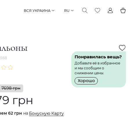
ВСЯ УКРАИНА
RU
ильоны
Понравилась вещь?
168
Добавьте её в избранное
и мы сообщим о
снижении цены.
Хорошо
7698 грн
79 грн
нем
62 грн
на
Бонусную Карту