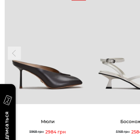
БУДЬ БЛИЖЕ
КОНТАКТЫ
Пн-Вс 09
Подпишитесь на новости о наших
последних поступлениях, эксклюзивных
акциях и событиях
0 (993) 5
0 (933) 3
Для нее
Для него
0 (973) 8
Viber
Telegram
info@vitt
Подписаться
Мюли
Босоно
2984 грн
258
5968 грн
5168 грн