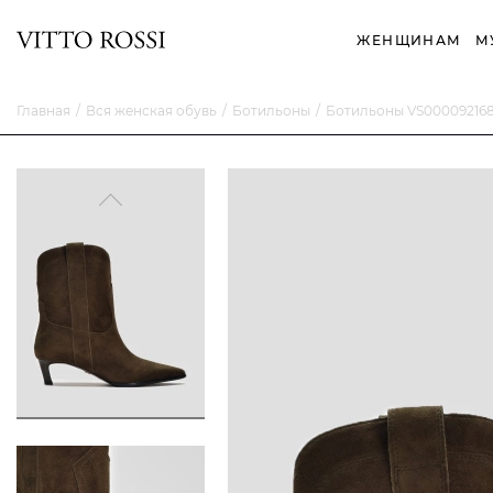
ЖЕНЩИНАМ
М
Главная
Вся женская обувь
Ботильоны
Ботильоны VS00009216