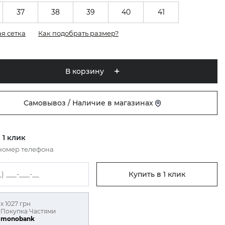
37
38
39
40
41
я сетка
Как подобрать размер?
В корзину
Самовывоз / Наличие в магазинах
 1 клик
номер телефона
Купить в 1 клик
х 1027 грн
Покупка Частями
monobank