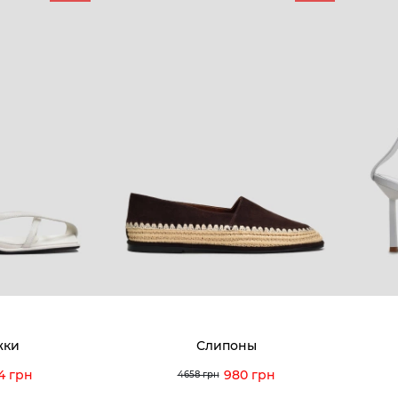
КОМПАНИЯ
КЛИЕН
:00 — 19:00
О компании
Новост
8-60-56
Мы гордимся
Програ
5-59-12
9-43-98
Вакансии и Работа
Доставк
Наши магазины
Гаранти
Договор оферты
Отзывы
orossi.ua
Задать
жки
Слипоны
Инстру
4 грн
980 грн
4658 грн