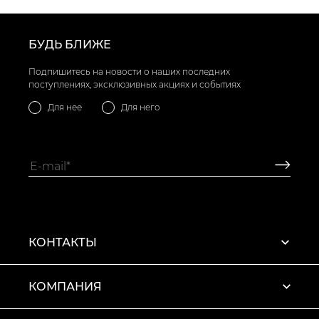
1714 грн
товар
✅ Самый
Ботильоны VS000085999
популярный товар
Серебро
- 1594 грн
БУДЬ БЛИЖЕ
Подпишитесь на новости о наших последних
поступлениях, эксклюзивных акциях и событиях
Для нее
Для него
КОНТАКТЫ
КОМПАНИЯ