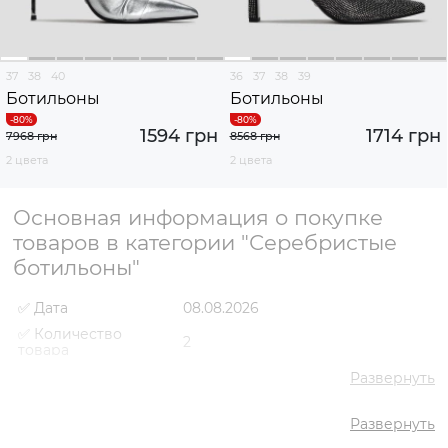
37
38
40
36
37
38
39
Ботильоны
Ботильоны
1594 грн
1714 грн
7968 грн
8568 грн
2 цвета
2 цвета
Основная информация о покупке
товаров в категории "Серебристые
ботильоны"
✅ Дата
08.08.2026
✅ Количество
2
товара
✅ Средняя цена
1654 грн
Развернуть
✅ Самый дешевый
1594 грн
товар
Развернуть
✅ Самый дорогой