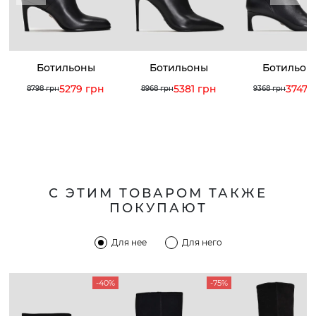
Ботильоны
Ботильоны
Ботильон
5279 грн
5381 грн
3747 
8798 грн
8968 грн
9368 грн
С ЭТИМ ТОВАРОМ ТАКЖЕ
ПОКУПАЮТ
Для нее
Для него
-40%
-75%