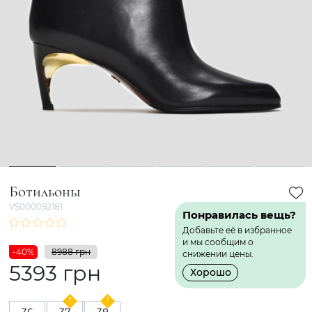
1
2
3
4
5
6
Ботильоны
VS000092181
Понравилась вещь?
Добавьте её в избранное
и мы сообщим о
-40%
8988 грн
снижении цены.
5393 грн
Хорошо