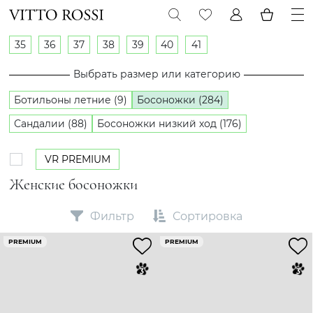
35
36
37
38
39
40
41
Выбрать размер или категорию
Ботильоны летние (9)
Босоножки (284)
Сандалии (88)
Босоножки низкий ход (176)
VR PREMIUM
Женские босоножки
Фильтр
Сортировка
PREMIUM
PREMIUM