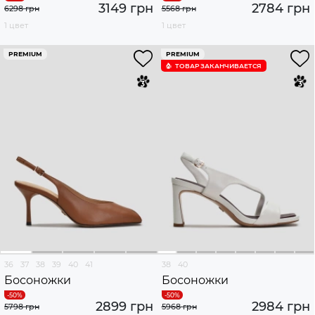
3149 грн
2784 грн
6298 грн
5568 грн
1 цвет
1 цвет
PREMIUM
PREMIUM
ТОВАР ЗАКАНЧИВАЕТСЯ
36
37
38
39
40
41
38
40
Босоножки
Босоножки
2899 грн
2984 грн
5798 грн
5968 грн