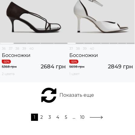
36
37
38
39
40
37
38
39
40
Босоножки
Босоножки
2684 грн
2849 грн
5368 грн
5698 грн
2 цвета
1 цвет
Показать еще
1
2
3
4
5
...
10