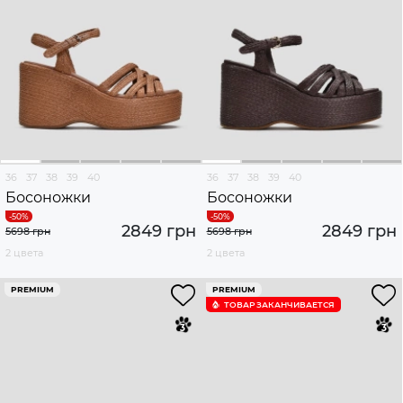
36
37
38
39
40
36
37
38
39
40
Босоножки
Босоножки
2849 грн
2849 грн
5698 грн
5698 грн
2 цвета
2 цвета
PREMIUM
PREMIUM
ТОВАР ЗАКАНЧИВАЕТСЯ