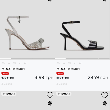
36
37
38
39
40
36
37
38
39
40
Босоножки
Босоножки
3199 грн
2849 грн
6398 грн
5698 грн
2 цвета
2 цвета
PREMIUM
PREMIUM