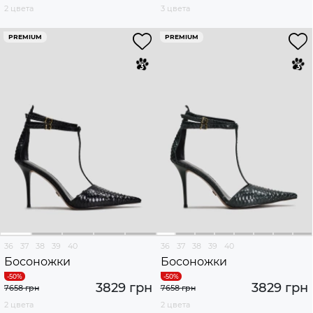
2 цвета
3 цвета
PREMIUM
PREMIUM
36
37
38
39
40
36
37
38
39
40
Босоножки
Босоножки
3829 грн
3829 грн
7658 грн
7658 грн
2 цвета
2 цвета