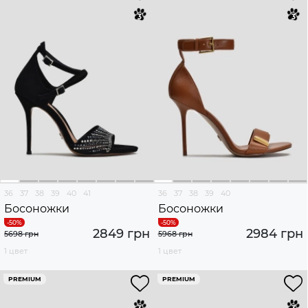
36
37
38
39
40
41
36
37
38
39
40
Босоножки
Босоножки
2849 грн
2984 грн
5698 грн
5968 грн
1 цвет
1 цвет
PREMIUM
PREMIUM