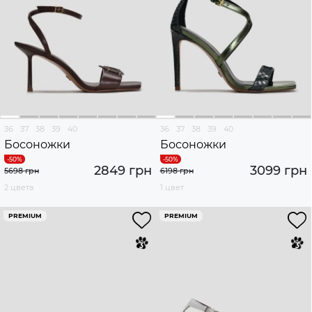
36
37
38
39
40
36
37
38
39
40
Босоножки
Босоножки
2849 грн
3099 грн
5698 грн
6198 грн
2 цвета
1 цвет
PREMIUM
PREMIUM