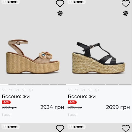
PREMIUM
PREMIUM
36
37
38
39
40
36
37
38
39
40
Босоножки
Босоножки
2934 грн
2699 грн
5868 грн
5398 грн
1 цвет
1 цвет
PREMIUM
PREMIUM