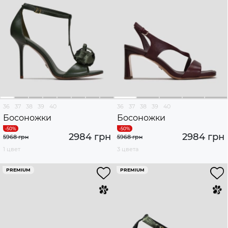
36
37
38
39
40
36
37
38
39
40
Босоножки
Босоножки
2984 грн
2984 грн
5968 грн
5968 грн
1 цвет
3 цвета
PREMIUM
PREMIUM