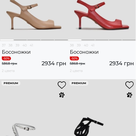
37
38
39
40
41
38
39
40
41
Босоножки
Босоножки
2934 грн
2934 грн
5868 грн
5868 грн
2 цвета
2 цвета
PREMIUM
PREMIUM