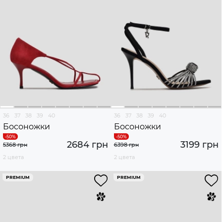
36
37
38
39
40
36
37
38
39
40
Босоножки
Босоножки
2684 грн
3199 грн
5368 грн
6398 грн
2 цвета
2 цвета
PREMIUM
PREMIUM