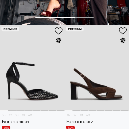
PREMIUM
PREMIUM
36
37
38
39
40
36
37
38
40
Босоножки
Босоножки