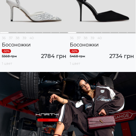
36
37
38
39
40
36
37
38
39
40
Босоножки
Босоножки
2784 грн
2734 грн
5568 грн
5468 грн
1 цвет
1 цвет