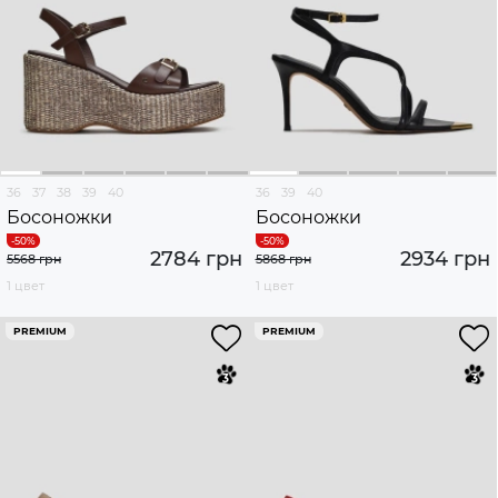
36
37
38
39
40
36
39
40
Босоножки
Босоножки
2784 грн
2934 грн
5568 грн
5868 грн
1 цвет
1 цвет
PREMIUM
PREMIUM