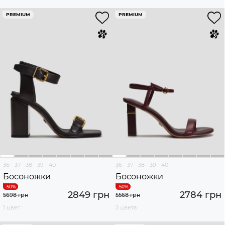
PREMIUM
PREMIUM
36
37
38
39
40
36
37
38
39
40
Босоножки
Босоножки
2849 грн
2784 грн
5698 грн
5568 грн
1 цвет
2 цвета