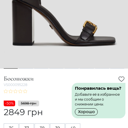
1
2
3
4
5
6
7
8
Босоножки
VS000095228
Понравилась вещь?
Добавьте её в избранное
и мы сообщим о
-50%
5698 грн
снижении цены.
2849 грн
Хорошо