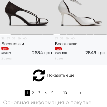
36
37
38
39
40
37
38
39
40
Босоножки
Босоножки
2684 грн
2849 грн
5368 грн
5698 грн
2 цвета
1 цвет
Показать еще
1
2
3
4
5
...
10
Основная информация о покупке