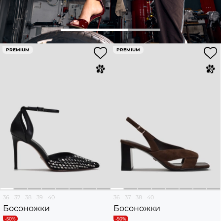
PREMIUM
PREMIUM
36
37
38
39
40
36
37
38
40
Босоножки
Босоножки