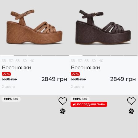
36
37
38
39
40
36
37
38
39
40
Босоножки
Босоножки
2849 грн
2849 грн
5698 грн
5698 грн
2 цвета
2 цвета
PREMIUM
PREMIUM
ПОСЛЕДНЯЯ ПАРА