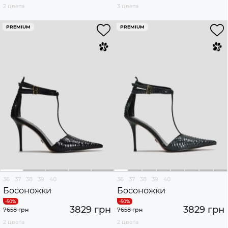
2 цвета
3 цвета
PREMIUM
PREMIUM
36
37
38
39
40
36
37
38
39
40
Босоножки
Босоножки
3829 грн
3829 грн
7658 грн
7658 грн
2 цвета
2 цвета