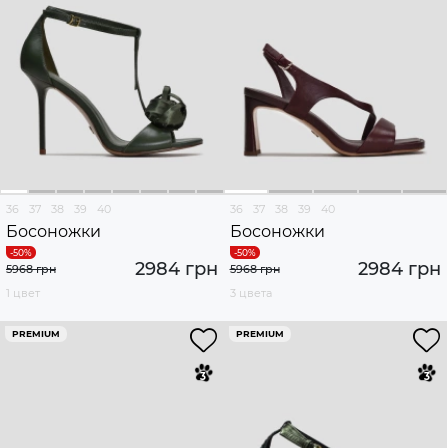
36
37
38
39
40
36
37
38
39
40
Босоножки
Босоножки
2984 грн
2984 грн
5968 грн
5968 грн
1 цвет
3 цвета
PREMIUM
PREMIUM