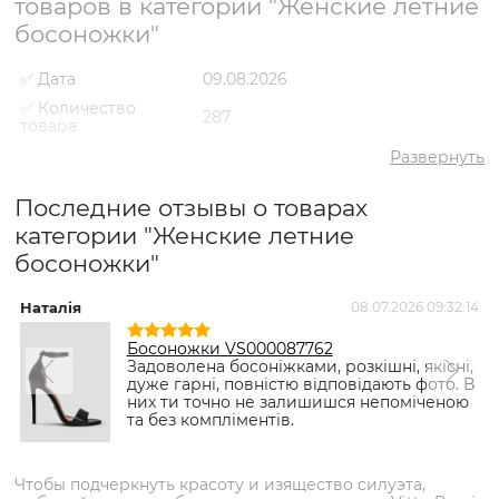
товаров в категории "Женские летние
босоножки"
✅ Дата
09.08.2026
✅ Количество
287
товара
✅ Средний рейтинг
5
Развернуть
✅ Средняя цена
2624 грн
Последние отзывы о товарах
✅ Самый дешевый
1160 грн
товар
категории "Женские летние
босоножки"
✅ Самый дорогой
3829 грн
товар
✅ Самый
Босоножки VS000089304
Наталія
08.07.2026 09:32:14
популярный товар
Красный
- 1409 грн
Босоножки VS000087762
Задоволена босоніжками, розкішні, якісні,
дуже гарні, повністю відповідають фото. В
них ти точно не залишишся непоміченою
та без компліментів.
Чтобы подчеркнуть красоту и изящество силуэта,