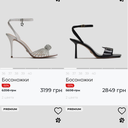
36
37
38
39
40
36
37
38
39
40
Босоножки
Босоножки
3199 грн
2849 грн
6398 грн
5698 грн
2 цвета
2 цвета
PREMIUM
PREMIUM