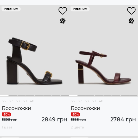
PREMIUM
PREMIUM
36
37
38
39
40
36
37
38
39
40
Босоножки
Босоножки
2849 грн
2784 грн
5698 грн
5568 грн
1 цвет
2 цвета