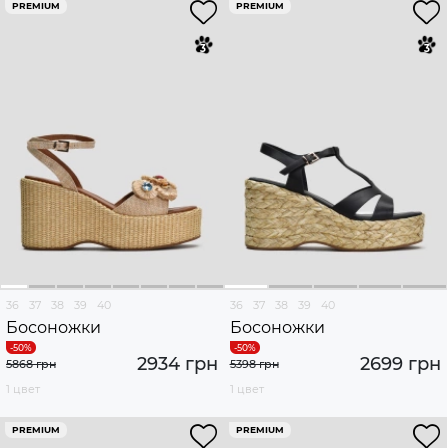
PREMIUM
PREMIUM
36
37
38
39
40
36
37
38
39
40
Босоножки
Босоножки
2934 грн
2699 грн
5868 грн
5398 грн
1 цвет
1 цвет
PREMIUM
PREMIUM