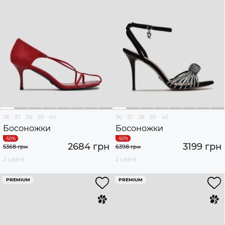
36
37
38
39
40
36
37
38
39
40
Босоножки
Босоножки
2684 грн
3199 грн
5368 грн
6398 грн
2 цвета
2 цвета
PREMIUM
PREMIUM