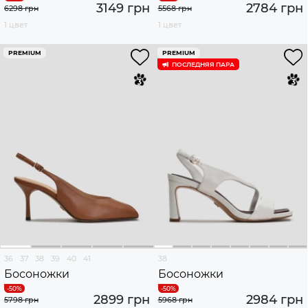
3149 грн
2784 грн
6298 грн
5568 грн
1 цвет
1 цвет
PREMIUM
PREMIUM
ПОСЛЕДНЯЯ ПАРА
36
37
38
39
40
41
38
Босоножки
Босоножки
2899 грн
2984 грн
5798 грн
5968 грн