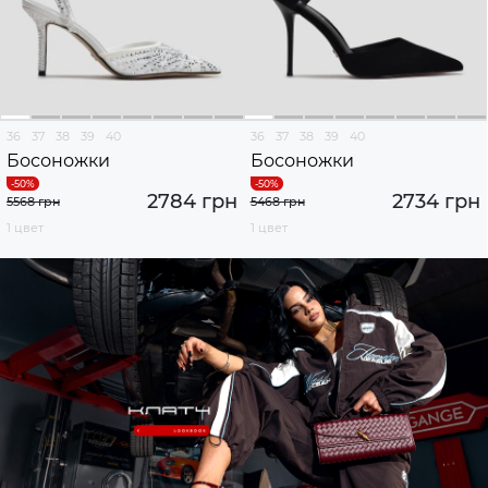
36
37
38
39
40
36
37
38
39
40
Босоножки
Босоножки
2784 грн
2734 грн
5568 грн
5468 грн
1 цвет
1 цвет