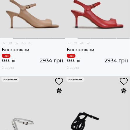
37
38
39
40
41
38
39
40
41
Босоножки
Босоножки
2934 грн
2934 грн
5868 грн
5868 грн
2 цвета
2 цвета
PREMIUM
PREMIUM