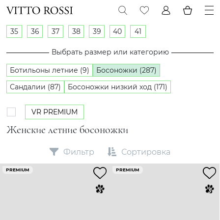
35
36
37
38
39
40
41
Выбрать размер или категорию
Ботильоны летние (9)
Босоножки (287)
Сандалии (87)
Босоножки низкий ход (171)
VR PREMIUM
Женские летние босоножки
Фильтр
Сортировка
PREMIUM
PREMIUM