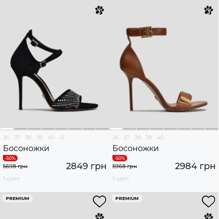
36
37
38
39
40
41
36
37
38
39
40
Босоножки
Босоножки
2849 грн
2984 грн
5698 грн
5968 грн
1 цвет
1 цвет
PREMIUM
PREMIUM