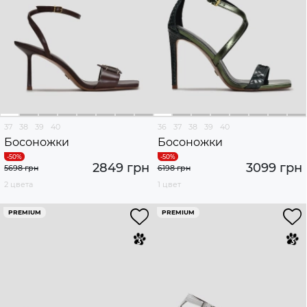
37
38
39
40
36
37
38
39
40
Босоножки
Босоножки
2849 грн
3099 грн
5698 грн
6198 грн
2 цвета
1 цвет
PREMIUM
PREMIUM