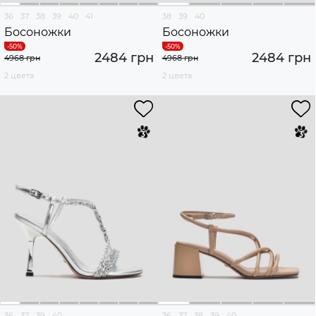
36
37
38
39
40
41
38
39
40
Босоножки
Босоножки
2484 грн
2484 грн
4968 грн
4968 грн
2 цвета
2 цвета
36
37
39
40
36
37
38
39
40