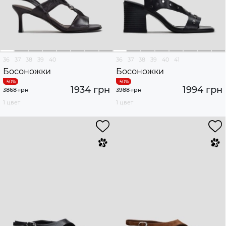
36
37
38
39
40
36
37
38
39
40
41
Босоножки
Босоножки
1934 грн
1994 грн
3868 грн
3988 грн
1 цвет
1 цвет