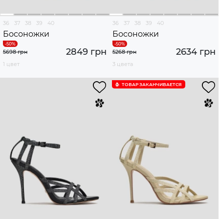
36
37
38
39
40
36
37
38
39
40
Босоножки
Босоножки
2849 грн
2634 грн
5698 грн
5268 грн
1 цвет
3 цвета
ТОВАР ЗАКАНЧИВАЕТСЯ