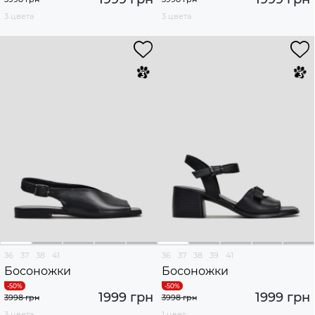
3 цвета
3 цвета
36
37
38
41
36
37
38
39
41
Босоножки
Босоножки
1999 грн
1999 грн
3998 грн
3998 грн
3 цвета
1 цвет