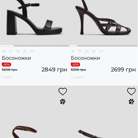
36
37
38
39
40
36
37
38
39
40
Босоножки
Босоножки
2849 грн
2699 грн
5698 грн
5398 грн
1 цвет
2 цвета