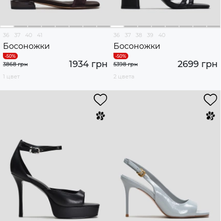
36
37
40
41
36
37
38
39
40
Босоножки
Босоножки
1934 грн
2699 грн
3868 грн
5398 грн
1 цвет
2 цвета