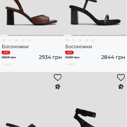
36
37
38
39
40
36
37
38
39
40
Босоножки
Босоножки
2934 грн
2844 грн
5868 грн
5688 грн
1 цвет
1 цвет