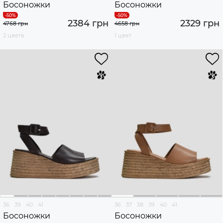
Босоножки
Босоножки
2384 грн
2329 грн
4768 грн
4658 грн
2 цвета
1 цвет
36
39
40
41
36
37
38
39
40
41
Босоножки
Босоножки