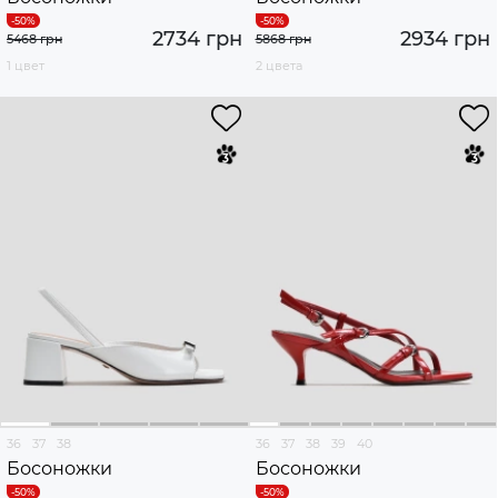
2734 грн
2934 грн
5468 грн
5868 грн
1 цвет
2 цвета
36
37
38
36
37
38
39
40
Босоножки
Босоножки