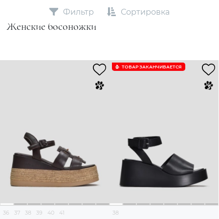
Фильтр
Сортировка
Женские босоножки
ТОВАР ЗАКАНЧИВАЕТСЯ
36
37
38
39
40
41
38