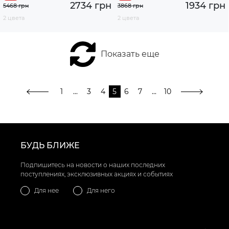
2734 грн
1934 грн
5468 грн
3868 грн
2 цвета
2 цвета
Показать еще
1
...
3
4
5
6
7
...
10
БУДЬ БЛИЖЕ
Подпишитесь на новости о наших последних
поступлениях, эксклюзивных акциях и событиях
Для нее
Для него