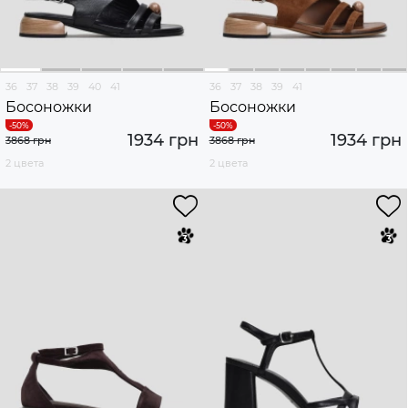
36
37
38
39
40
41
36
37
38
39
41
Босоножки
Босоножки
1934 грн
1934 грн
3868 грн
3868 грн
2 цвета
2 цвета