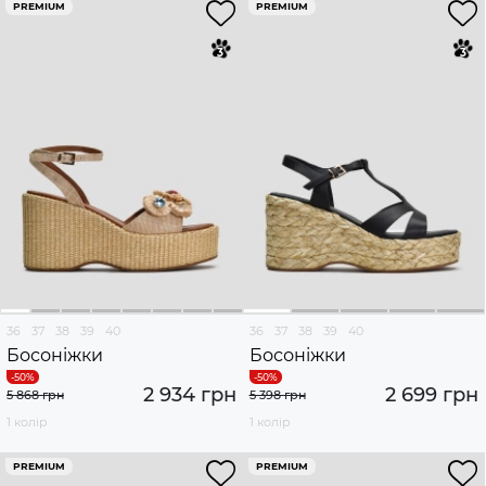
PREMIUM
PREMIUM
36
37
38
39
40
36
37
38
39
40
Босоніжки
Босоніжки
2 934 грн
2 699 грн
5 868 грн
5 398 грн
1 колір
1 колір
PREMIUM
PREMIUM