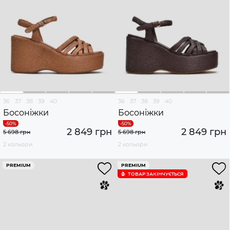
36
37
38
39
40
36
37
38
39
40
Босоніжки
Босоніжки
2 849 грн
2 849 грн
5 698 грн
5 698 грн
2 кольори
2 кольори
PREMIUM
PREMIUM
ТОВАР ЗАКІНЧУЄTЬСЯ