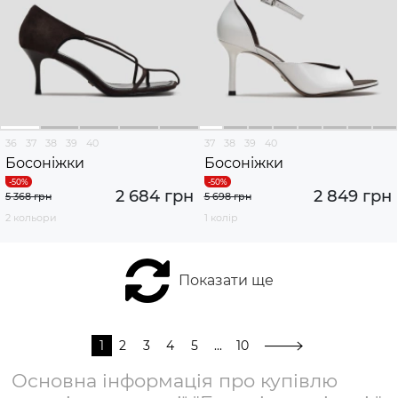
36
37
38
39
40
37
38
39
40
Босоніжки
Босоніжки
2 684 грн
2 849 грн
5 368 грн
5 698 грн
2 кольори
1 колір
Показати ще
1
2
3
4
5
...
10
Основна інформація про купівлю