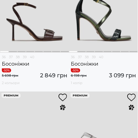
36
37
38
39
40
36
37
38
39
40
Босоніжки
Босоніжки
2 849 грн
3 099 грн
5 698 грн
6 198 грн
2 кольори
1 колір
PREMIUM
PREMIUM