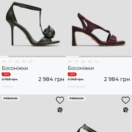
36
37
38
39
40
36
37
38
39
40
Босоніжки
Босоніжки
2 984 грн
2 984 грн
5 968 грн
5 968 грн
1 колір
3 кольори
PREMIUM
PREMIUM