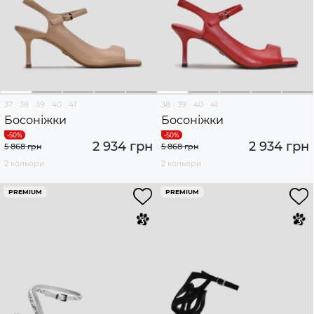
37
38
39
40
41
38
39
40
41
Босоніжки
Босоніжки
2 934 грн
2 934 грн
5 868 грн
5 868 грн
2 кольори
2 кольори
PREMIUM
PREMIUM