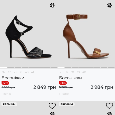
36
37
38
39
40
41
36
37
38
39
40
Босоніжки
Босоніжки
2 849 грн
2 984 грн
5 698 грн
5 968 грн
1 колір
1 колір
PREMIUM
PREMIUM