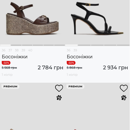
36
37
38
39
40
36
39
Босоніжки
Босоніжки
2 784 грн
2 934 грн
5 568 грн
5 868 грн
1 колір
1 колір
PREMIUM
PREMIUM