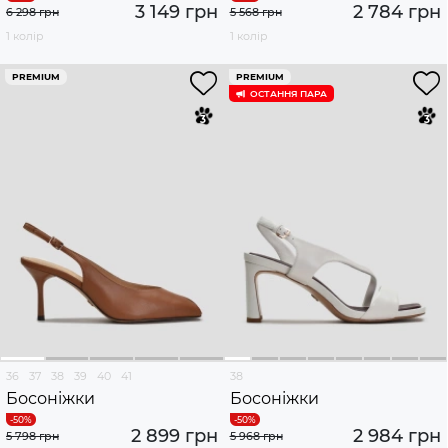
3 149 грн
2 784 грн
6 298 грн
5 568 грн
1 колір
1 колір
PREMIUM
PREMIUM
ОСТАННЯ ПАРА
36
37
38
39
40
41
38
Босоніжки
Босоніжки
2 899 грн
2 984 грн
5 798 грн
5 968 грн