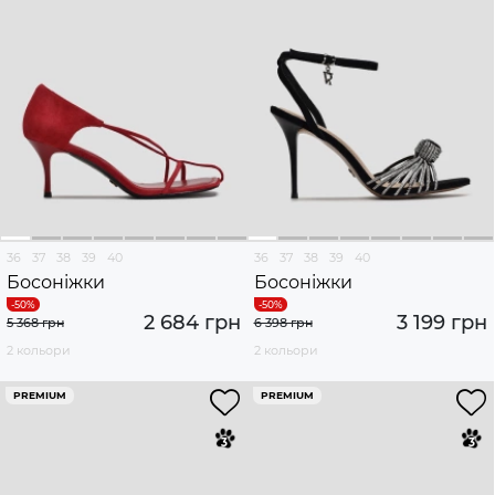
36
37
38
39
40
36
37
38
39
40
Босоніжки
Босоніжки
2 684 грн
3 199 грн
5 368 грн
6 398 грн
2 кольори
2 кольори
PREMIUM
PREMIUM