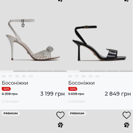
36
37
38
39
40
36
37
38
39
40
Босоніжки
Босоніжки
3 199 грн
2 849 грн
6 398 грн
5 698 грн
2 кольори
2 кольори
PREMIUM
PREMIUM