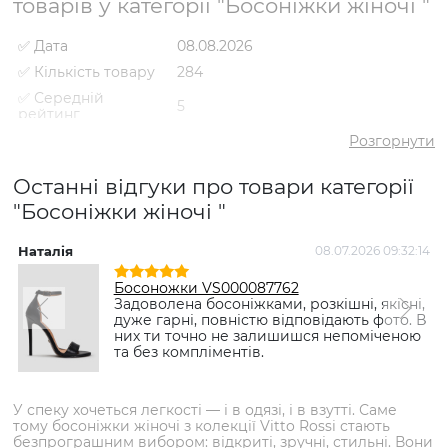
товарів у категорії "Босоніжки жіночі "
✅ Дата
08.08.2026
✅ Кількість товару
284
✅ Середній
5
рейтинг
✅ Середня ціна
2624 грн
Розгорнути
✅ Найдешевший
1160 грн
товар
Останні відгуки про товари категорії
"Босоніжки жіночі "
✅ Найдорожчий
3829 грн
товар
✅
Наталія
08.07.2026 09:32:14
Босоніжки VS000089304
Найпопулярніший
Червоний
- 1409 грн
товар
Босоножки VS000087762
Задоволена босоніжками, розкішні, якісні,
дуже гарні, повністю відповідають фото. В
них ти точно не залишишся непоміченою
та без компліментів.
У спеку хочеться легкості — і в одязі, і в взутті. Саме
тому босоніжки жіночі з колекції Vitto Rossi стають
безпрограшним вибором: відкриті, зручні, стильні. Вони