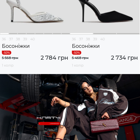
36
37
38
39
40
36
37
38
39
40
Босоніжки
Босоніжки
2 784 грн
2 734 грн
5 568 грн
5 468 грн
1 колір
1 колір