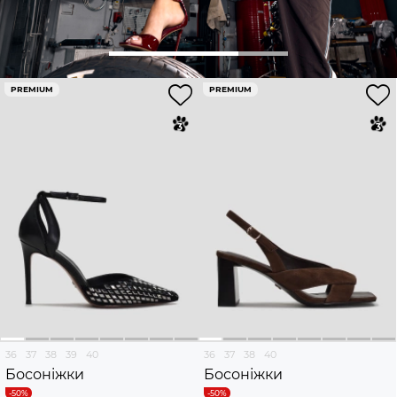
PREMIUM
PREMIUM
36
37
38
39
40
36
37
38
40
Босоніжки
Босоніжки