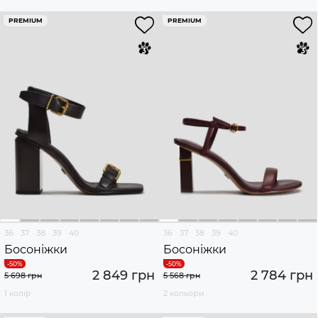
PREMIUM
PREMIUM
36
37
38
39
40
36
37
38
39
40
Босоніжки
Босоніжки
2 849 грн
2 784 грн
5 698 грн
5 568 грн
1 колір
2 кольори