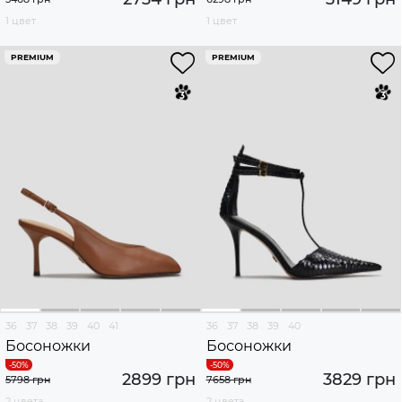
1 цвет
1 цвет
PREMIUM
PREMIUM
36
37
38
39
40
41
36
37
38
39
40
Босоножки
Босоножки
2899 грн
3829 грн
5798 грн
7658 грн
2 цвета
2 цвета