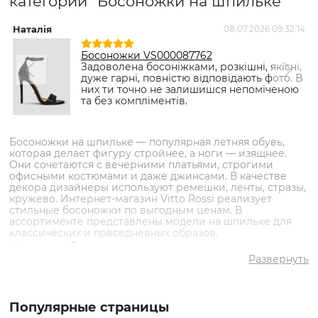
категории "Босоножки на шпильке "
✅ Самый дорогой
3829 грн
товар
Наталія
08.07.2026 09:32:14
✅ Самый
Босоножки VS000088254
Босоножки VS000087762
популярный товар
Желтый
- 1490 грн
Задоволена босоніжками, розкішні, якісні,
дуже гарні, повністю відповідають фото. В
них ти точно не залишишся непоміченою
та без компліментів.
Босоножки на шпильке — популярная летняя обувь,
которая делает фигуру стройнее, а ноги — изящнее.
Они сочетаются с вечерними платьями, строгими
офисными костюмами и даже джинсами. В качестве
декора дизайнеры используют ремешки, ленты, стразы,
кружево. Интернет-магазин Vitto Rossi реализует
стильные босоножки по выгодным ценам. В
ассортименте представлены модели на шпильке для
классических и повседневных образов.
Купить босоножки на шпильке для
Развернуть
неповторимого образа на Vitto Rossi
При выборе обуви на шпильке важно учитывать такие
нюансы:
Размер. Поставьте ногу на чистый лист бумаги,
Популярные страницы
обведите контур карандашом и измерьте расстояние от