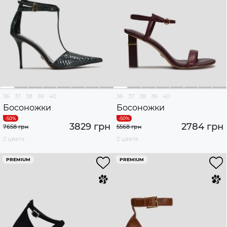
36
37
38
39
40
36
37
38
39
40
Босоножки
Босоножки
3829 грн
2784 грн
7658 грн
5568 грн
2 цвета
2 цвета
PREMIUM
PREMIUM