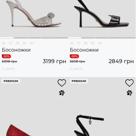
36
37
38
39
40
36
37
38
39
40
Босоножки
Босоножки
3199 грн
2849 грн
6398 грн
5698 грн
2 цвета
2 цвета
PREMIUM
PREMIUM