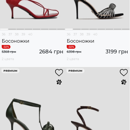
36
37
38
39
40
36
37
38
39
40
Босоножки
Босоножки
2684 грн
3199 грн
5368 грн
6398 грн
2 цвета
2 цвета
PREMIUM
PREMIUM