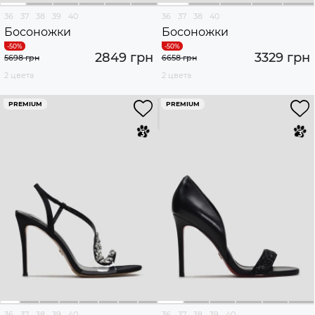
36
37
38
39
40
36
37
38
40
Босоножки
Босоножки
2849 грн
3329 грн
5698 грн
6658 грн
2 цвета
2 цвета
PREMIUM
PREMIUM
36
37
38
39
40
36
37
38
39
40