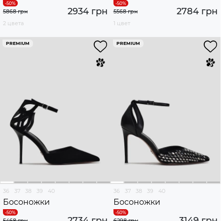
2934 грн
2784 грн
5868 грн
5568 грн
2 цвета
1 цвет
PREMIUM
PREMIUM
36
37
38
39
40
36
37
38
39
40
Босоножки
Босоножки
2734 грн
3149 грн
5468 грн
6298 грн