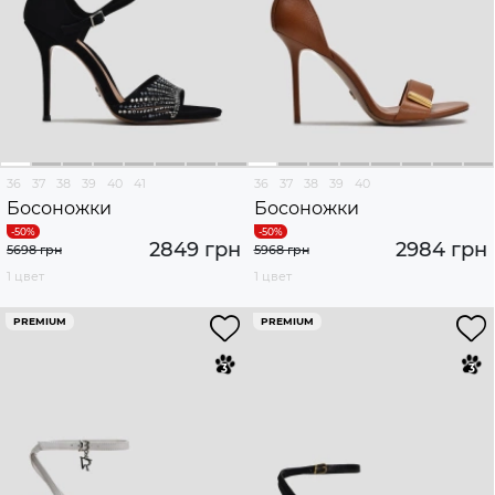
36
37
38
39
40
41
36
37
38
39
40
Босоножки
Босоножки
2849 грн
2984 грн
5698 грн
5968 грн
1 цвет
1 цвет
PREMIUM
PREMIUM