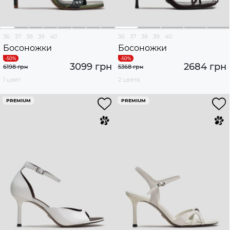
36
37
38
39
40
36
37
38
39
40
Босоножки
Босоножки
3099 грн
2684 грн
6198 грн
5368 грн
1 цвет
2 цвета
PREMIUM
PREMIUM