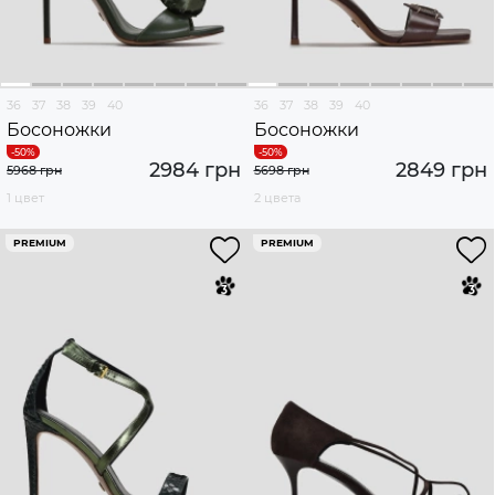
36
37
38
39
40
36
37
38
39
40
Босоножки
Босоножки
2984 грн
2849 грн
5968 грн
5698 грн
1 цвет
2 цвета
PREMIUM
PREMIUM