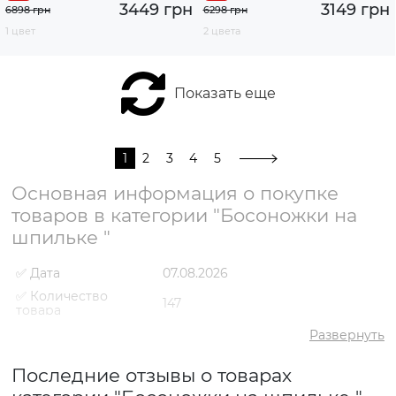
3449 грн
3149 грн
6898 грн
6298 грн
1 цвет
2 цвета
Показать еще
1
2
3
4
5
Основная информация о покупке
товаров в категории "Босоножки на
шпильке "
✅ Дата
07.08.2026
✅ Количество
147
товара
✅ Средний рейтинг
5
Развернуть
✅ Средняя цена
2742 грн
Последние отзывы о товарах
✅ Самый дешевый
1160 грн
товар