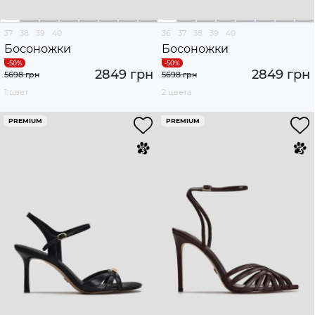
37
38
39
40
36
37
38
39
40
Босоножки
Босоножки
2849 грн
2849 грн
5698 грн
5698 грн
1 цвет
2 цвета
PREMIUM
PREMIUM