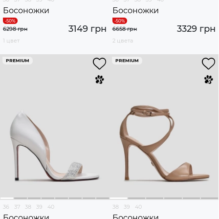
Босоножки
Босоножки
3149 грн
3329 грн
6298 грн
6658 грн
1 цвет
2 цвета
PREMIUM
PREMIUM
36
37
38
39
40
38
39
40
Босоножки
Босоножки