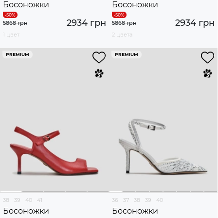
Босоножки
Босоножки
2934 грн
2934 грн
5868 грн
5868 грн
1 цвет
2 цвета
PREMIUM
PREMIUM
38
39
40
41
36
37
38
39
40
Босоножки
Босоножки