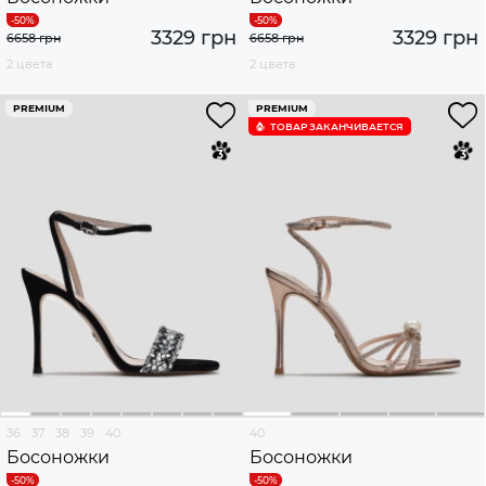
3329 грн
3329 грн
6658 грн
6658 грн
2 цвета
2 цвета
PREMIUM
PREMIUM
ТОВАР ЗАКАНЧИВАЕТСЯ
36
37
38
39
40
40
Босоножки
Босоножки