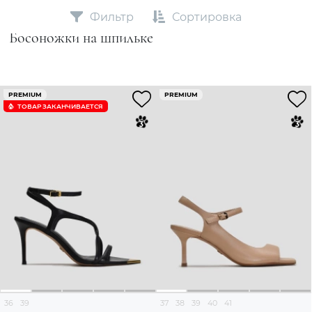
Фильтр
Сортировка
Босоножки на шпильке
PREMIUM
PREMIUM
ТОВАР ЗАКАНЧИВАЕТСЯ
36
39
37
38
39
40
41