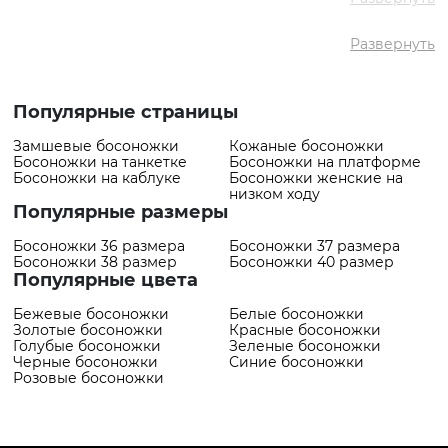
✅ Самый дешевый
2699 грн
товар
Развернуть
✅ Самый дорогой
3099 грн
товар
✅ Самый
Босоножки VS000095042
Популярные страницы
популярный товар
Пудровый
- 2699 грн
Замшевые босоножки
Кожаные босоножки
Босоножки на танкетке
Босоножки на платформе
Босоножки на каблуке
Босоножки женские на
низком ходу
Популярные размеры
Босоножки 36 размера
Босоножки 37 размера
Босоножки 38 размер
Босоножки 40 размер
Популярные цвета
Бежевые босоножки
Белые босоножки
Золотые босоножки
Красные босоножки
Голубые босоножки
Зеленые босоножки
Черные босоножки
Синие босоножки
Розовые босоножки