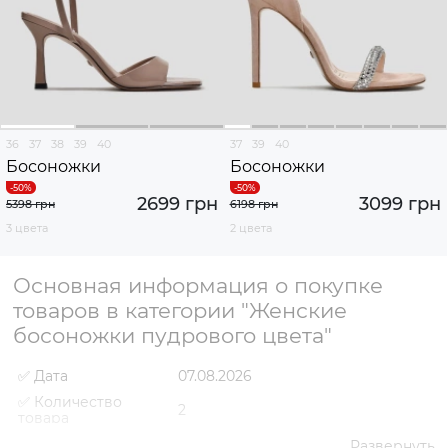
36
37
38
39
40
37
39
40
Босоножки
Босоножки
2699 грн
3099 грн
5398 грн
6198 грн
3 цвета
2 цвета
Основная информация о покупке
товаров в категории "Женские
босоножки пудрового цвета"
✅ Дата
07.08.2026
✅ Количество
2
товара
✅ Средняя цена
2899 грн
Развернуть