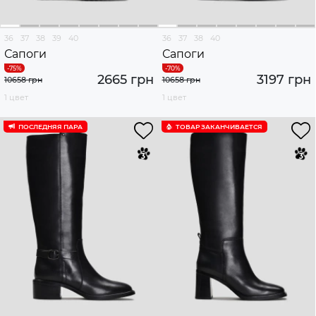
36
37
38
39
40
36
37
38
40
Сапоги
Сапоги
2665 грн
3197 грн
10658 грн
10658 грн
1 цвет
1 цвет
ПОСЛЕДНЯЯ ПАРА
ТОВАР ЗАКАНЧИВАЕТСЯ