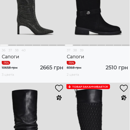
36
37
38
40
37
38
39
Сапоги
Сапоги
2665 грн
2510 грн
10658 грн
8368 грн
3 цвета
2 цвета
ТОВАР ЗАКАНЧИВАЕТСЯ