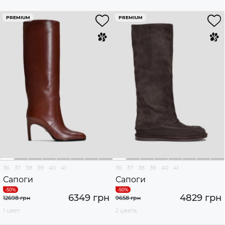
PREMIUM
PREMIUM
36
37
38
39
40
41
36
37
38
39
40
41
Сапоги
Сапоги
6349 грн
4829 грн
12698 грн
9658 грн
1 цвет
2 цвета