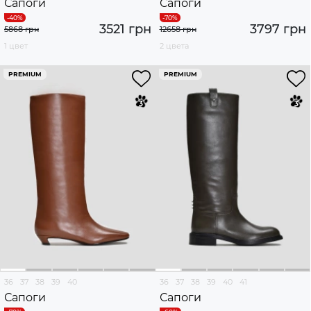
Сапоги
Сапоги
3521 грн
3797 грн
5868 грн
12658 грн
1 цвет
2 цвета
PREMIUM
PREMIUM
36
37
38
39
40
36
37
38
39
40
41
Сапоги
Сапоги