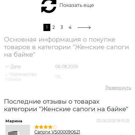
Показать еще
1
2
3
4
Основная информация о покупке
товаров в категории "Женские сапоги
на байке"
✅ Дата
06.08.2026
✅ Количество
116
товара
✅ Средний рейтинг
4.9
Развернуть
✅ Средняя цена
5019 грн
Последние отзывы о товарах
✅ Самый дешевый
2092 грн
товар
категории "Женские сапоги на байке"
✅ Самый дорогой
8795 грн
товар
Марина
05.06.2026 16:15:35
І
✅ Самый
Сапоги VS000092486
Сапоги VS000090621
популярный товар
Коричневый
- 5921 грн