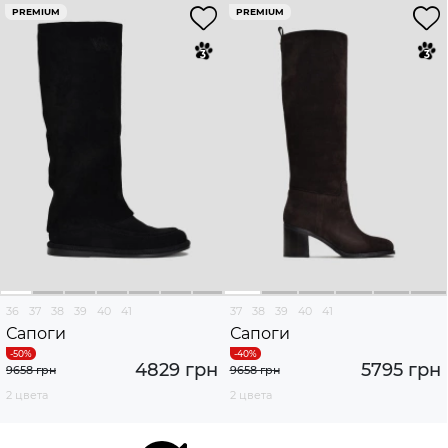
PREMIUM
PREMIUM
36
37
38
39
40
41
37
38
39
40
41
Сапоги
Сапоги
4829 грн
5795 грн
9658 грн
9658 грн
2 цвета
2 цвета