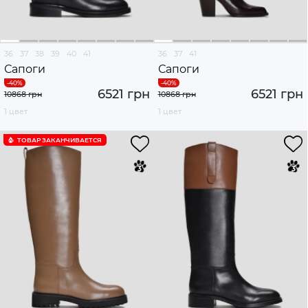
36
37
38
39
40
41
36
37
41
Сапоги
Сапоги
6521 грн
6521 грн
10868 грн
10868 грн
1 цвет
1 цвет
ТОВАР ЗАКАНЧИВАЕТСЯ