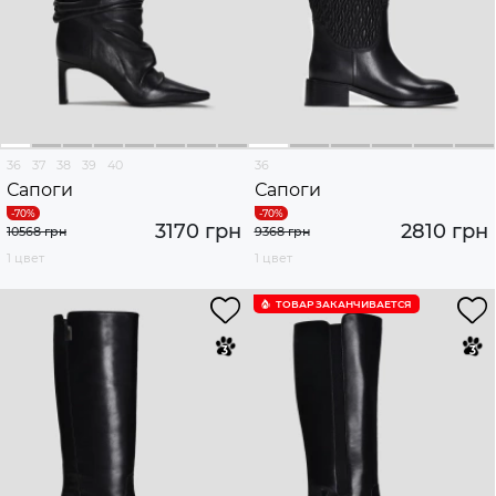
36
37
38
39
40
36
Сапоги
Сапоги
3170 грн
2810 грн
10568 грн
9368 грн
1 цвет
1 цвет
ТОВАР ЗАКАНЧИВАЕТСЯ