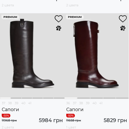
2 цвета
2 цвета
PREMIUM
PREMIUM
37
38
39
40
41
36
37
38
39
40
41
Сапоги
Сапоги
5984 грн
5829 грн
11968 грн
11658 грн
2 цвета
1 цвет