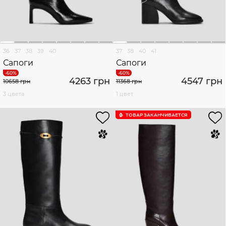
36
37
38
39
40
37
38
40
41
Сапоги
Сапоги
4263 грн
4547 грн
10658 грн
11368 грн
3 цвета
1 цвет
ТОВАР ЗАКАНЧИВАЕТСЯ