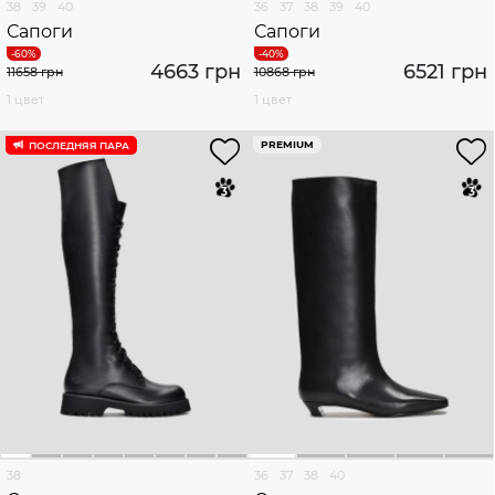
38
39
40
36
37
38
39
40
Сапоги
Сапоги
4663 грн
6521 грн
11658 грн
10868 грн
1 цвет
1 цвет
PREMIUM
ПОСЛЕДНЯЯ ПАРА
38
36
37
38
40