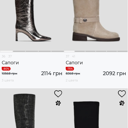
36
37
37
41
Сапоги
Сапоги
2114 грн
2092 грн
10568 грн
8368 грн
3 цвета
2 цвета