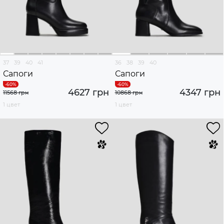
37
39
40
41
36
38
39
40
Сапоги
Сапоги
4627 грн
4347 грн
11568 грн
10868 грн
1 цвет
1 цвет