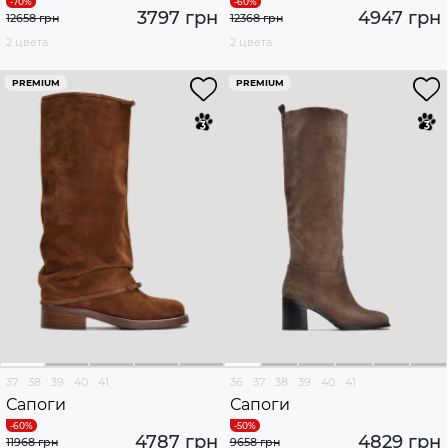
3797 грн
4947 грн
12658 грн
12368 грн
2 цвета
2 цвета
PREMIUM
PREMIUM
37
38
39
40
41
36
37
38
39
40
41
Сапоги
Сапоги
4787 грн
4829 грн
11968 грн
9658 грн