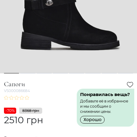
1
2
3
4
5
6
7
8
Сапоги
VS000086684
Понравилась вещь?
Добавьте её в избранное
и мы сообщим о
-70%
8368 грн
снижении цены.
2510 грн
Хорошо