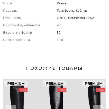
Стиль
Кэжуал
Подошва
Платформа
,
Каблук
Сезонность
Осень
,
Демисезон
,
Зима
Высота каблука/танкетки
4.3
Высота платформы
1.5
Высота голенища
30.5
ПОХОЖИЕ ТОВАРЫ
PREMIUM
PREMIUM
PREMIUM
-40%
-40%
-40%