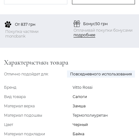
Бонус
50 грн
От 837 грн
Оплачивай покупки бонусами
Покупка частями
подробнее
monobank
Характеристики товара
Отлично подойдет для:
Повседневного использования
Бренд
Vitto Rossi
Вид товара
Сапоги
Материал верха
Замша
Материал подошвы
Термополиуретан
Цвет
Черный
Материал подкладки
Байка