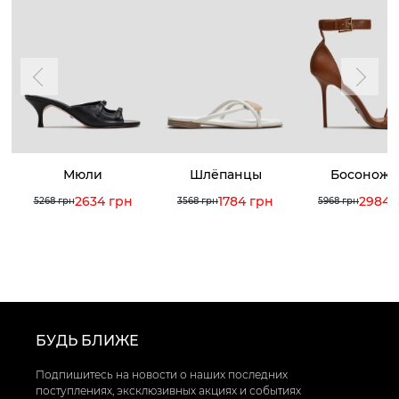
Мюли
Шлёпанцы
Босоножк
2634 грн
1784 грн
2984 
5268 грн
3568 грн
5968 грн
БУДЬ БЛИЖЕ
Подпишитесь на новости о наших последних
поступлениях, эксклюзивных акциях и событиях