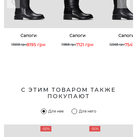
Сапоги
Сапоги
Сапоги
8195 грн
7121 грн
7541 
13658 грн
11868 грн
12568 грн
С ЭТИМ ТОВАРОМ ТАКЖЕ
ПОКУПАЮТ
Для нее
Для него
-50%
-50%