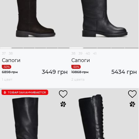
37
38
38
39
40
41
Сапоги
Сапоги
3449 грн
5434 грн
6898 грн
10868 грн
1 цвет
2 цвета
ТОВАР ЗАКАНЧИВАЕТСЯ