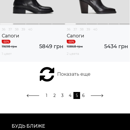
36
37
38
39
40
36
37
38
39
40
Сапоги
Сапоги
5849 грн
5434 грн
11698 грн
10868 грн
1 цвет
2 цвета
Показать еще
1
2
3
4
5
6
БУДЬ БЛИЖЕ