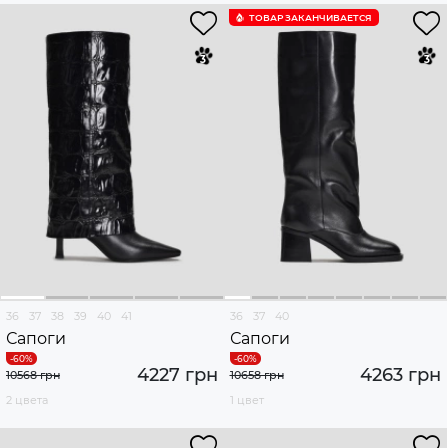
ТОВАР ЗАКАНЧИВАЕТСЯ
36
37
38
39
40
41
36
37
40
Сапоги
Сапоги
4227 грн
4263 грн
10568 грн
10658 грн
2 цвета
1 цвет