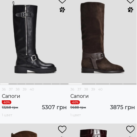
36
37
38
39
40
36
37
38
39
40
Сапоги
Сапоги
5307 грн
3875 грн
13268 грн
9688 грн
1 цвет
1 цвет