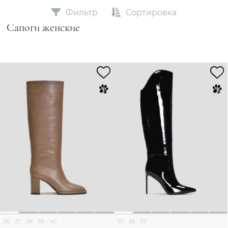
Фильтр
Сортировка
Cапоги женские
36
37
38
39
40
37
38
39