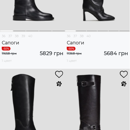
36
37
38
39
40
36
37
38
40
Сапоги
Сапоги
5829 грн
5684 грн
11658 грн
11368 грн
1 цвет
1 цвет