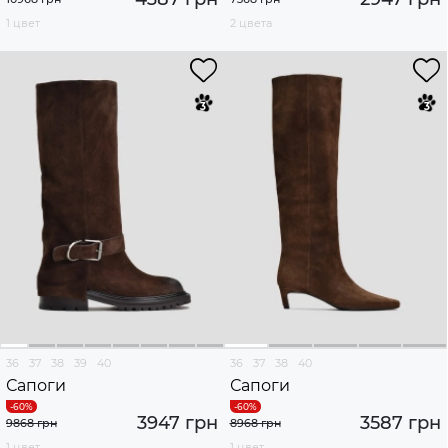
1 цвет
2 цвета
36
37
38
39
40
36
37
38
40
Сапоги
Сапоги
3947 грн
3587 грн
9868 грн
8968 грн
1 цвет
1 цвет