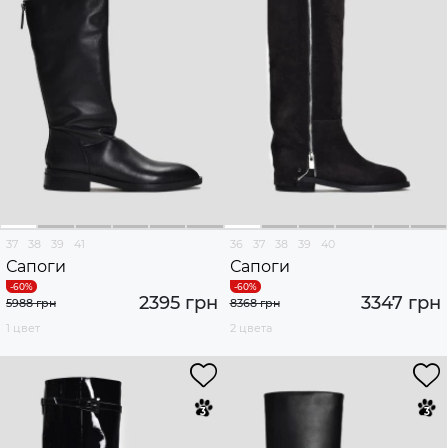
37
38
39
41
36
37
38
39
40
Сапоги
Сапоги
2395 грн
3347 грн
5988 грн
8368 грн
1 цвет
2 цвета