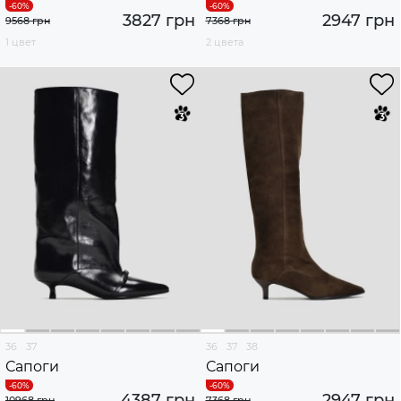
3827 грн
2947 грн
9568 грн
7368 грн
1 цвет
2 цвета
36
37
36
37
38
Сапоги
Сапоги
4387 грн
2947 грн
10968 грн
7368 грн