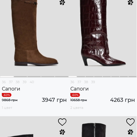
36
37
38
39
40
36
37
38
39
Сапоги
Сапоги
3947 грн
4263 грн
9868 грн
10658 грн
1 цвет
2 цвета