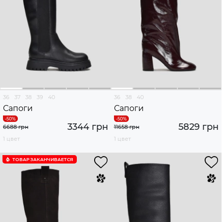
36
37
38
39
40
36
38
40
Сапоги
Сапоги
3344 грн
5829 грн
6688 грн
11658 грн
1 цвет
1 цвет
ТОВАР ЗАКАНЧИВАЕТСЯ