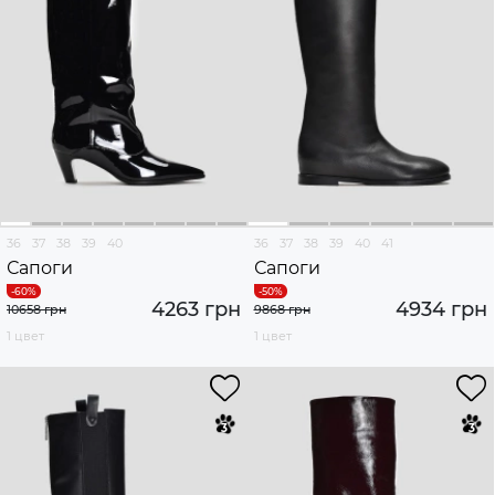
36
37
38
39
40
36
37
38
39
40
41
Сапоги
Сапоги
4263 грн
4934 грн
10658 грн
9868 грн
1 цвет
1 цвет