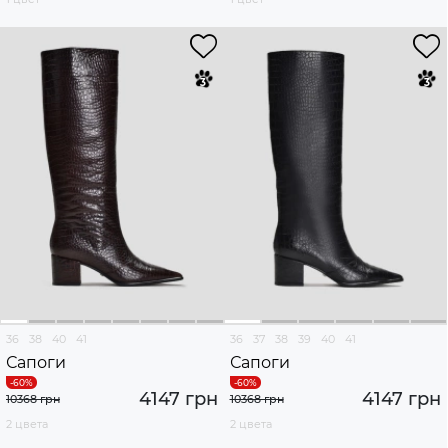
36
38
40
41
36
37
38
39
40
41
Сапоги
Сапоги
4147 грн
4147 грн
10368 грн
10368 грн
2 цвета
2 цвета