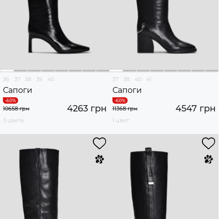
36
37
38
39
40
37
38
40
41
Сапоги
Сапоги
4263 грн
4547 грн
10658 грн
11368 грн
3 цвета
1 цвет