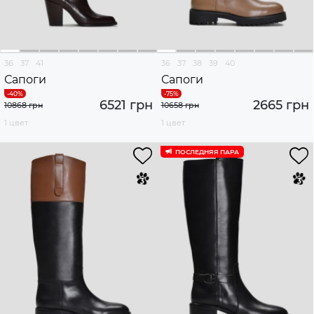
36
37
41
36
37
38
39
40
Сапоги
Сапоги
6521 грн
2665 грн
10868 грн
10658 грн
1 цвет
1 цвет
ПОСЛЕДНЯЯ ПАРА