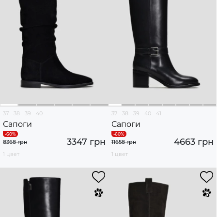
37
38
39
40
37
38
39
40
41
Сапоги
Сапоги
3347 грн
4663 грн
8368 грн
11658 грн
1 цвет
1 цвет