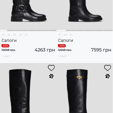
37
38
39
40
41
37
40
41
Сапоги
Сапоги
4263 грн
7595 грн
10658 грн
12658 грн
1 цвет
1 цвет