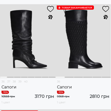
ТОВАР ЗАКАНЧИВАЕТСЯ
36
37
38
39
40
36
Сапоги
Сапоги
3170 грн
2810 грн
10568 грн
9368 грн
1 цвет
1 цвет