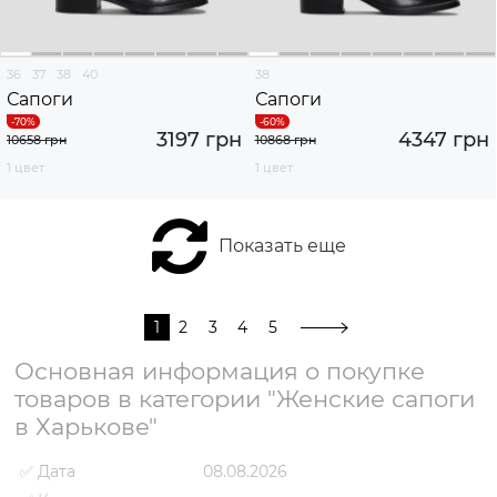
36
37
38
40
38
Сапоги
Сапоги
3197 грн
4347 грн
10658 грн
10868 грн
1 цвет
1 цвет
Показать еще
1
2
3
4
5
Основная информация о покупке
товаров в категории "Женские сапоги
в Харькове"
✅ Дата
08.08.2026