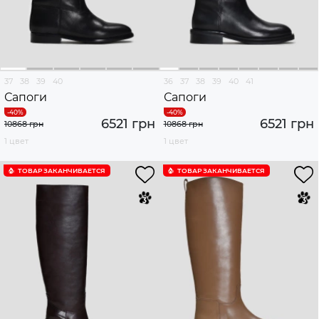
37
38
39
40
36
37
38
39
40
41
Сапоги
Сапоги
6521 грн
6521 грн
10868 грн
10868 грн
1 цвет
1 цвет
ТОВАР ЗАКАНЧИВАЕТСЯ
ТОВАР ЗАКАНЧИВАЕТСЯ