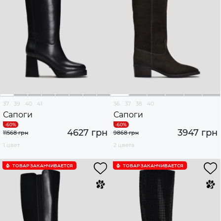
37
39
40
41
36
37
38
40
Сапоги
Сапоги
4627 грн
3947 грн
11568 грн
9868 грн
1 цвет
2 цвета
ТОВАР ЗАКАНЧИВАЕТСЯ
ТОВАР ЗАКАНЧИВАЕТСЯ