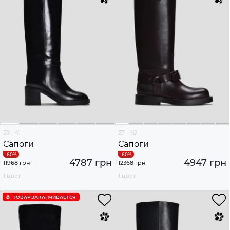
38
41
37
40
Сапоги
Сапоги
4787 грн
4947 грн
11968 грн
12368 грн
1 цвет
1 цвет
ТОВАР ЗАКАНЧИВАЕТСЯ