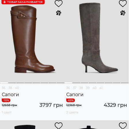
ТОВАР ЗАКАНЧИВАЕТСЯ
36
38
40
36
37
38
39
40
41
Сапоги
Сапоги
3797 грн
4329 грн
12658 грн
12368 грн
1 цвет
2 цвета