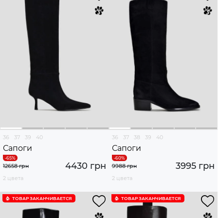
36
37
39
40
36
37
38
39
40
Сапоги
Сапоги
4430 грн
3995 грн
12658 грн
9988 грн
2 цвета
2 цвета
ТОВАР ЗАКАНЧИВАЕТСЯ
ТОВАР ЗАКАНЧИВАЕТСЯ