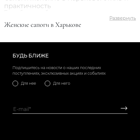
практичность
По удобству эта обувь вне конкуренции, поскольку в
холода она согревает не только стопу, но и икры. К тому
Развернуть
же сапожки садятся по ноге лучше другой обуви.
Женские сапоги в Харькове
Модели с застежками плотно облегают икры. Изделия,
в конструкции которых застежка не предусмотрена,
надежно фиксируются за счет длины голенища и его
способности держать форму. Высокие модели
визуально делают ноги длиннее и стройнее, скрывают
как чрезмерную худобу, так и полноту.
БУДЬ БЛИЖЕ
В интернет-магазине Vitto Rossi можно купить сапоги
женские в Харькове по сезону. Для осени и весны
производитель выпускает демисезонные модели:
Подпишитесь на новости о наших последних
из мягкой эластичной кожи;
поступлениях, эксклюзивных акциях и событиях
без подкладки или с тонким слоем утеплителя;
на тонкой подошве с изящным каблуком.
Для нее
Для него
Совсем другое дело зимние женские сапоги — Харьков
расположен в такой климатической зоне, где зимы
могут быть снежными и морозными. Поэтому
желательно выбирать обувь, у которой:
высокое голенище из плотного материала;
теплая меховая подкладка по всей длине;
толстая протекторная подошва, плоская или с
устойчивым каблуком.
Это не означает, что ради тепла и удобства нужно
жертвовать элегантностью. В ассортименте
представлены стильные модели, которые