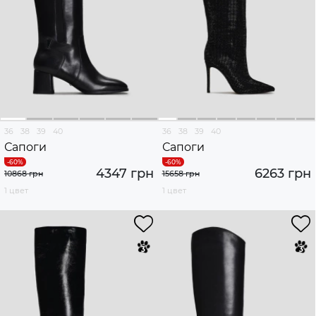
36
38
39
40
36
38
39
40
Сапоги
Сапоги
4347 грн
6263 грн
10868 грн
15658 грн
1 цвет
1 цвет