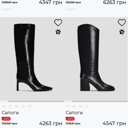
4347 грн
6263 грн
10868 грн
15658 грн
1 цвет
1 цвет
36
37
38
39
40
37
38
40
41
Сапоги
Сапоги
4263 грн
4547 грн
10658 грн
11368 грн