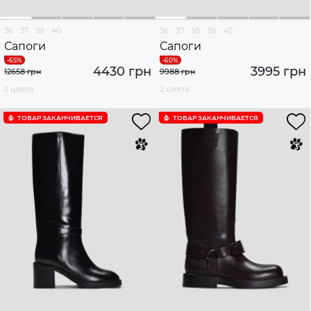
36
37
39
40
36
37
38
39
40
Сапоги
Сапоги
4430 грн
3995 грн
12658 грн
9988 грн
2 цвета
2 цвета
ТОВАР ЗАКАНЧИВАЕТСЯ
ТОВАР ЗАКАНЧИВАЕТСЯ