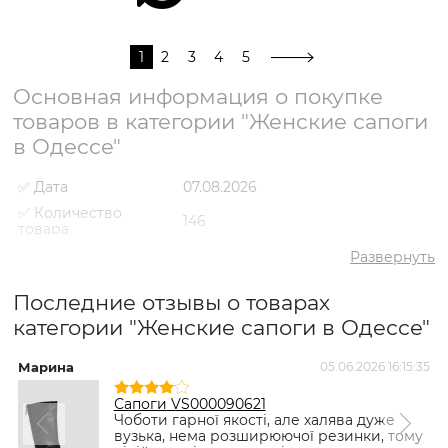
1
2
3
4
5
Основная информация о покупке
товаров в категории "Женские сапоги
в Одессе"
✅ Дата
07.08.2026
✅ Количество
146
товара
✅ Средний рейтинг
4.9
Развернуть
✅ Средняя цена
5038 грн
Последние отзывы о товарах
✅ Самый дешевый
2092 грн
товар
категории "Женские сапоги в Одессе"
✅ Самый дорогой
8795 грн
товар
Марина
05.06.2026 16:15:35
І
✅ Самый
Сапоги VS000092486
Сапоги VS000090621
популярный товар
Коричневый
- 5921 грн
Чоботи гарної якості, але халява дуже
вузька, нема розширюючої резинки, тому