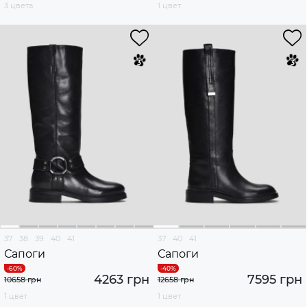
3 цвета
1 цвет
37
38
39
40
41
37
40
41
Сапоги
Сапоги
4263 грн
7595 грн
10658 грн
12658 грн
1 цвет
1 цвет