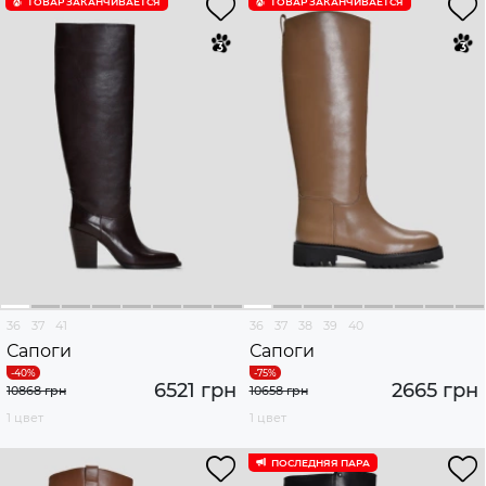
ТОВАР ЗАКАНЧИВАЕТСЯ
ТОВАР ЗАКАНЧИВАЕТСЯ
36
37
41
36
37
38
39
40
Сапоги
Сапоги
6521 грн
2665 грн
10868 грн
10658 грн
1 цвет
1 цвет
ПОСЛЕДНЯЯ ПАРА