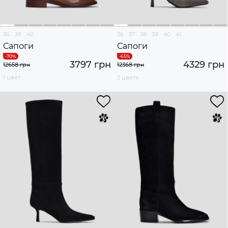
36
38
40
36
37
38
39
40
41
Сапоги
Сапоги
3797 грн
4329 грн
12658 грн
12368 грн
1 цвет
2 цвета