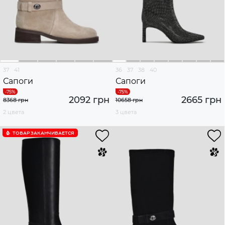
37
41
36
37
38
40
Сапоги
Сапоги
2092 грн
2665 грн
8368 грн
10658 грн
2 цвета
3 цвета
ТОВАР ЗАКАНЧИВАЕТСЯ