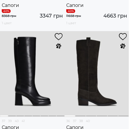
Сапоги
Сапоги
3347 грн
4663 грн
8368 грн
11658 грн
1 цвет
1 цвет
37
39
40
41
36
37
38
40
Сапоги
Сапоги