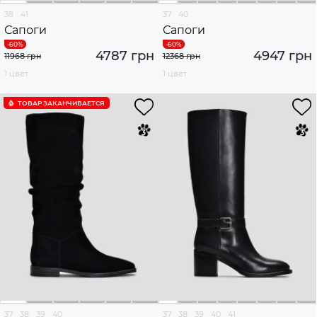
38
41
37
40
Сапоги
Сапоги
4787 грн
4947 грн
11968 грн
12368 грн
1 цвет
1 цвет
ТОВАР ЗАКАНЧИВАЕТСЯ
37
38
39
40
37
38
39
40
41