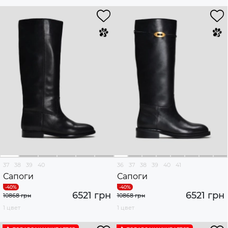
37
38
39
40
36
37
38
39
40
41
Сапоги
Сапоги
6521 грн
6521 грн
10868 грн
10868 грн
1 цвет
1 цвет