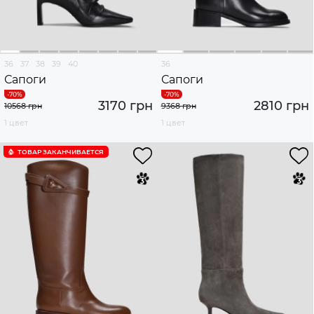
36
37
38
39
40
36
Сапоги
Сапоги
3170 грн
2810 грн
10568 грн
9368 грн
1 цвет
1 цвет
ТОВАР ЗАКАНЧИВАЕТСЯ