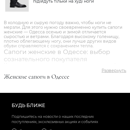
підійдуть тільки на худі ноги
В холодную и сырую погоду важно, чтобы ноги не
мерзли. Для этого нужно своевременно купить сапоги
женские — Одесса осенью и зимой отличается
сыростью и ветрами. Благодаря высокому голенищу,
плотно облегающему ногу, они лучше других видов
обуви справляются с сохранением тепла.
Сапоги женские в Одессе: выбор
сознательного покупателя
Несмотря на то, что климат в южном городе мягкий, из-
за близости моря в осенние месяцы зябко, а зимой
Развернуть
может выпасть снег. На такие случаи нужна
Женские сапоги в Одессе
качественная и надежная обувь. Демисезонные
сапожки можно выбрать невысокие, на тонкой
подкладке и с каблуком шпилькой.
Для сложных погодных условий больше подойдут
модели, у которых:
голенище до колена и выше;
БУДЬ БЛИЖЕ
толстая протекторная подошва или платформа;
невысокий квадратный каблук или танкетка.
Поскольку сильные морозы в городе случаются
Подпишитесь на новости о наших последних
довольно редко, нет необходимости брать модели,
поступлениях, эксклюзивных акциях и событиях
утепленные овчиной по всей длине. Достаточно купить
сапоги женские в Одессе с подкладкой «еврозима»,