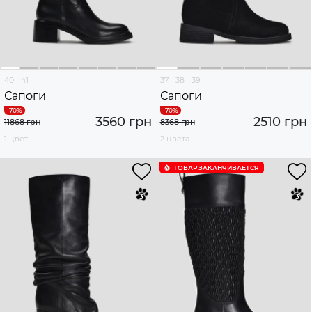
40
41
37
38
39
Сапоги
Сапоги
3560 грн
2510 грн
11868 грн
8368 грн
1 цвет
2 цвета
ТОВАР ЗАКАНЧИВАЕТСЯ