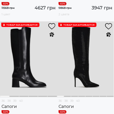
4627 грн
3947 грн
11568 грн
9868 грн
1 цвет
2 цвета
ТОВАР ЗАКАНЧИВАЕТСЯ
ТОВАР ЗАКАНЧИВАЕТСЯ
36
38
39
40
36
38
39
40
Сапоги
Сапоги