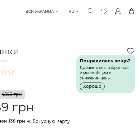
ВСЯ УКРАИНА
RU
инки
Понравилась вещь?
573
Добавьте её в избранное
и мы сообщим о
снижении цены.
Хорошо
4598 грн
59 грн
нем
138 грн
на
Бонусную Карту