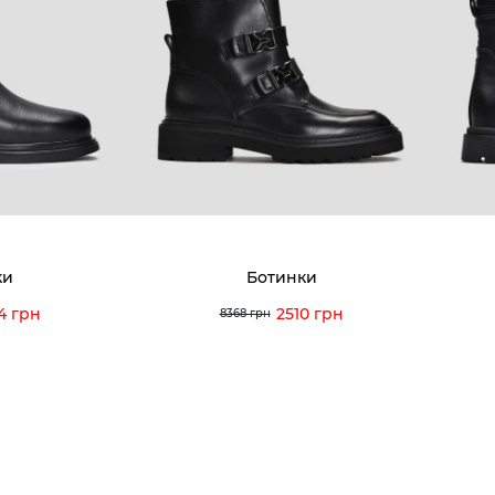
8-60-56
Мы гордимся
Програ
5-59-12
9-43-98
Вакансии и Работа
Доставк
Наши магазины
Гаранти
Договор оферты
Отзывы
orossi.ua
Задать
ки
Ботинки
Инстру
4 грн
2510 грн
8368 грн
© 2026 Vitto Rossi