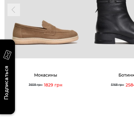
последних поступлениях, эксклюзивных
акциях и событиях
0 (993) 5
0 (933) 3
Для нее
Для него
0 (973) 8
Viber
Telegram
info@vitt
Подписаться
Мокасины
Ботин
1829 грн
258
3658 грн
5168 грн
Условия использования
Политика конфиденциальности