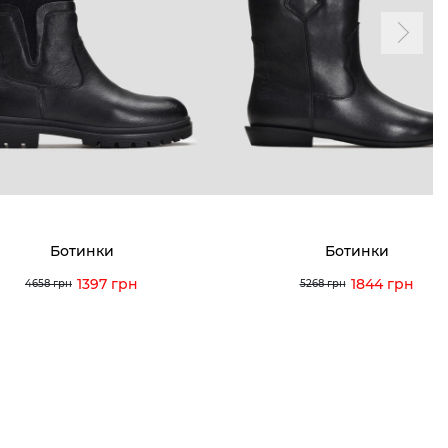
мма лояльности
Мои заказы
а и оплата
Мои просмотры
я и возврат
 покупателей
 вопрос
Ботинки
Ботинки
кция по уходу
1397 грн
1844 грн
4658 грн
5268 грн