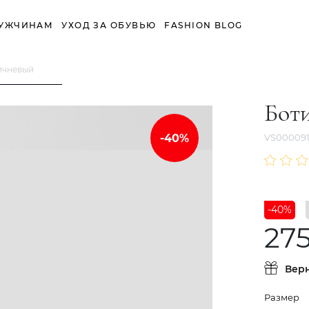
УЖЧИНАМ
УХОД ЗА ОБУВЬЮ
FASHION BLOG
ичневый
Бот
VS000091
-40%
27
Вер
Размер