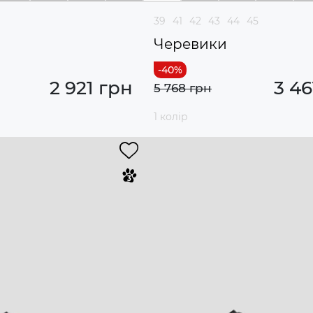
39
41
42
43
44
45
и
Черевики
2 921 грн
3 46
5 768 грн
1 колір