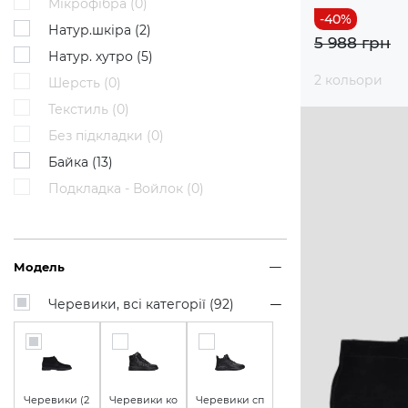
Мікрофібра (
0
)
Натур.шкіра (
2
)
5 988 грн
Натур. хутро (
5
)
2 кольори
Шерсть (
0
)
Текстиль (
0
)
Без підкладки (
0
)
Байка (
13
)
Подкладка - Войлок (
0
)
Модель
Черевики, всі категорії (
92
)
Черевики (
2
Черевики ко
Черевики сп