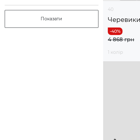
40
Черевик
Показати
4 868 грн
1 колір