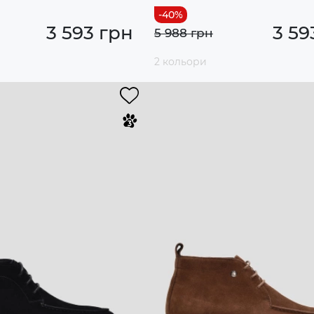
3 593 грн
3 59
5 988 грн
2 кольори