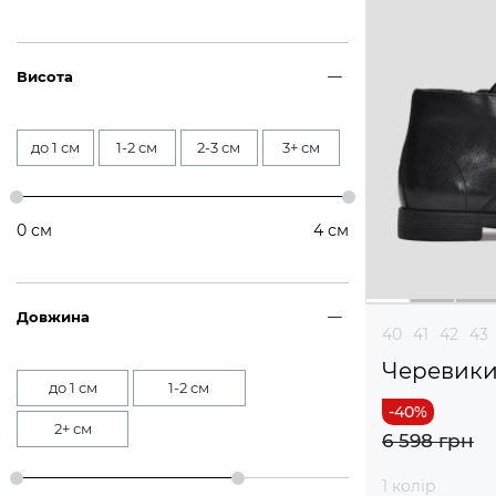
Висота
до 1 см
1-2 см
2-3 см
3+ см
0
см
4
см
Довжина
40
41
42
43
Черевик
до 1 см
1-2 см
2+ см
6 598 грн
1 колір