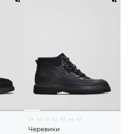
39
40
41
42
43
44
45
Черевики