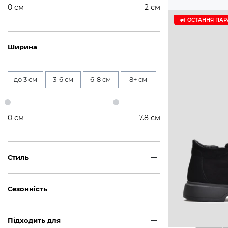
0
см
2
см
ОСТАННЯ ПАР
Ширина
до 3 см
3-6 см
6-8 см
8+ см
0
см
7.8
см
Стиль
Сезонність
Підходить для