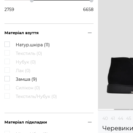
2759
6658
Матеріал взуття
Натур.шкіра (
11
)
Текстиль (
0
)
Нубук (
0
)
Лак (
0
)
Замша (
9
)
Силікон (
0
)
Текстиль/Нубук (
0
)
40
41
44
45
Матеріал підкладки
Черевик