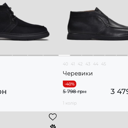
40
41
42
43
44
45
и
Черевики
рн
3 47
5 798 грн
1 колір