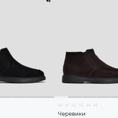
40
41
42
43
44
45
и
Черевики