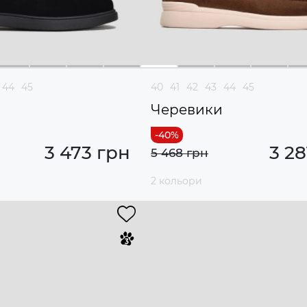
44
45
40
41
42
43
44
45
и
Черевики
3 473 грн
3 28
5 468 грн
2 кольори