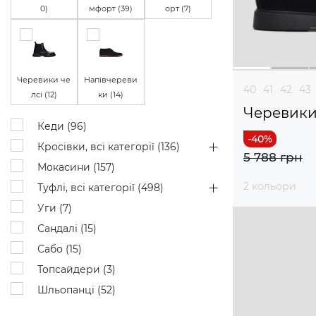
0
)
мфорт (
39
)
орт (
7
)
Черевики че
Напівчереви
40
41
42
43
лсі (
12
)
ки (
14
)
Черевик
Кеди (
96
)
Кросівки, всі категорії (
136
)
5 788 грн
Мокасини (
157
)
2 кольори
Туфлі, всі категорії (
498
)
Уги (
7
)
Сандалі (
15
)
Сабо (
15
)
Топсайдери (
3
)
Шльопанці (
52
)