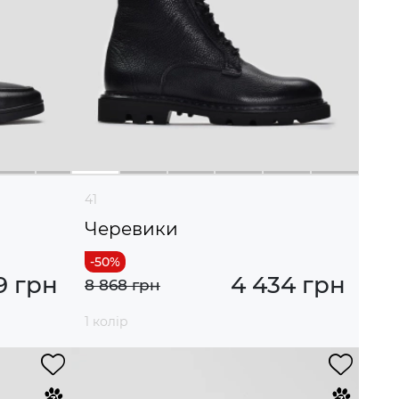
41
Черевики
9 грн
4 434 грн
8 868 грн
1 колір