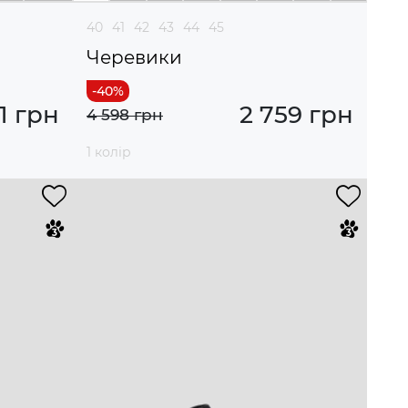
40
41
42
43
44
45
Черевики
1 грн
2 759 грн
4 598 грн
1 колір