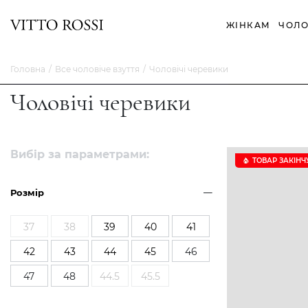
ЖІНКАМ
ЧОЛО
Головна
Все чоловіче взуття
Чоловічі черевики
Чоловічі черевики
Вибір за параметрами:
ТОВАР ЗАКІНЧ
Розмір
37
38
39
40
41
42
43
44
45
46
47
48
44.5
45.5