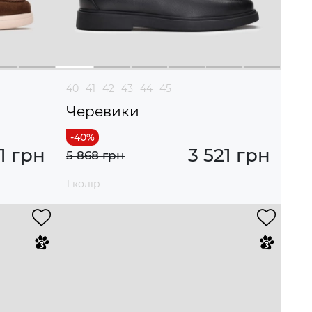
40
41
42
43
44
45
Черевики
1 грн
3 521 грн
5 868 грн
1 колір