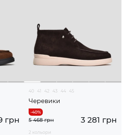
40
41
42
43
44
45
Черевики
9 грн
3 281 грн
5 468 грн
2 кольори