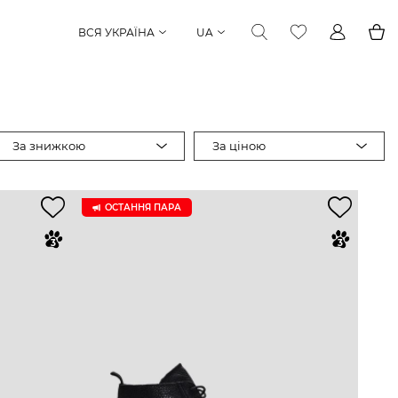
ВСЯ УКРАЇНА
UA
За знижкою
За ціною
ОСТАННЯ ПАРА