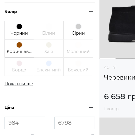
Колір
Чорний
Білий
Сірий
Коричневий
Хакі
Молочний
40
41
Бордо
Блакитний
Бежевий
Черевик
Показати ще
6 658 г
Ціна
1 колір
-