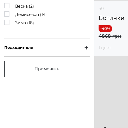
Весна (
2
)
40
Демисезон (
14
)
Ботинки
Зима (
18
)
4868 грн
Подходит для
1 цвет
Применить