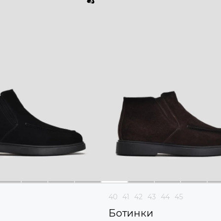
40
41
42
43
44
45
Ботинки