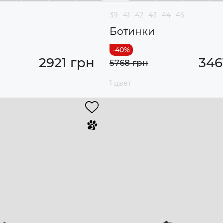
39
41
42
43
44
45
Ботинки
2921 грн
346
5768 грн
1 цвет