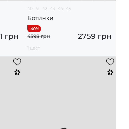
40
41
42
43
44
45
Ботинки
1 грн
2759 грн
4598 грн
1 цвет