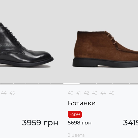
44
45
40
41
42
43
44
45
Ботинки
3959 грн
341
5698 грн
2 цвета