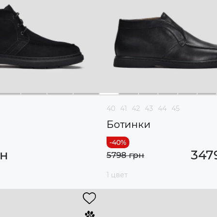
40
41
42
43
44
45
Ботинки
рн
347
5798 грн
1 цвет