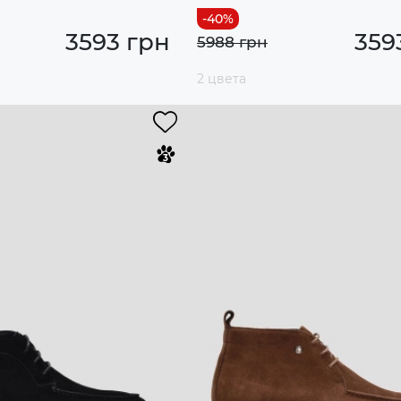
3593 грн
359
5988 грн
2 цвета