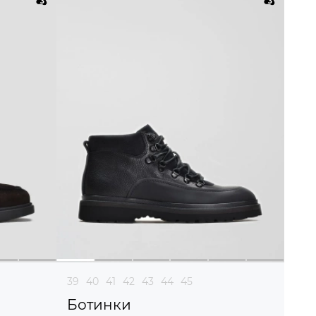
39
40
41
42
43
44
45
Ботинки