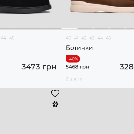
44
45
40
41
42
43
44
45
Ботинки
3473 грн
328
5468 грн
2 цвета