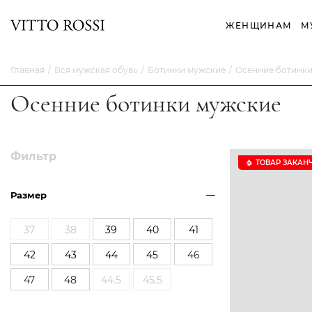
ЖЕНЩИНАМ
М
Главная
Вся мужская обувь
Ботинки мужские
Осенние ботинк
Осенние ботинки мужские
Фильтр
ТОВАР ЗАКАН
Размер
37
38
39
40
41
42
43
44
45
46
47
48
44.5
45.5