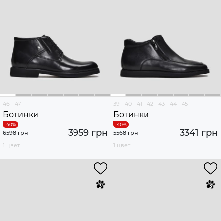
46
47
39
40
41
42
43
44
45
Ботинки
Ботинки
3959 грн
3341 грн
6598 грн
5568 грн
1 цвет
1 цвет