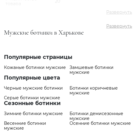
20
товара
✅ Средняя цена
3738 грн
Развернуть
✅ Самый дешевый
2759 грн
товар
Развернуть
Мужские ботинки в Харькове
✅ Самый дорогой
6658 грн
товар
✅ Самый
Ботинки VS000091573
популярный товар
Коричневый
- 2759 грн
Популярные страницы
Кожаные ботинки мужские
Замшевые ботинки
мужские
Популярные цвета
Черные мужские ботинки
Ботинки коричневые
мужские
Серые ботинки мужские
Сезонные ботинки
Зимние ботинки мужские
Ботинки демисезонные
мужские
Весенние ботинки
Осенние ботинки мужские
мужские