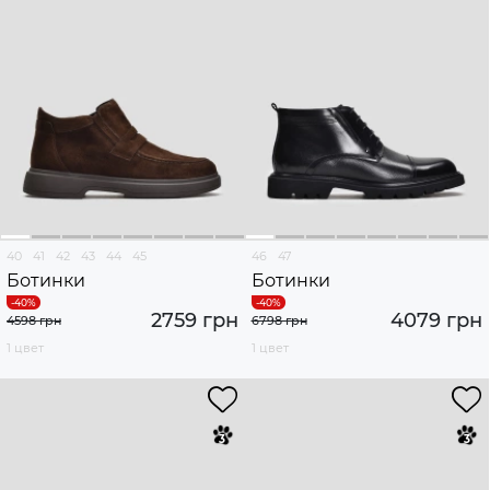
40
41
42
43
44
45
46
47
Ботинки
Ботинки
2759 грн
4079 грн
4598 грн
6798 грн
1 цвет
1 цвет