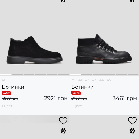
40
39
41
42
43
44
45
Ботинки
Ботинки
2921 грн
3461 грн
4868 грн
5768 грн
1 цвет
1 цвет