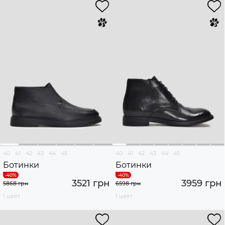
40
41
42
43
44
45
40
41
42
43
44
45
Ботинки
Ботинки
3521 грн
3959 грн
5868 грн
6598 грн
1 цвет
1 цвет