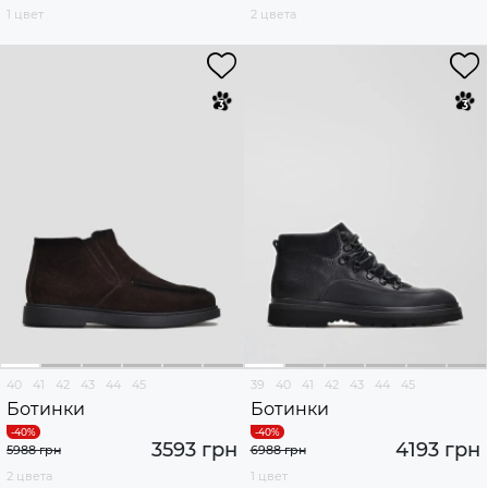
1 цвет
2 цвета
40
41
42
43
44
45
39
40
41
42
43
44
45
Ботинки
Ботинки
3593 грн
4193 грн
5988 грн
6988 грн
2 цвета
1 цвет