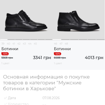
39
40
41
42
43
44
45
46
47
48
Ботинки
Ботинки
3341 грн
4013 грн
5568 грн
6688 грн
1 цвет
1 цвет
Основная информация о покупке
товаров в категории "Мужские
ботинки в Харькове"
✅ Дата
07.08.2026
✅ Количество