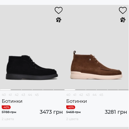
40
41
42
43
44
45
40
41
42
43
44
45
Ботинки
Ботинки
3473 грн
3281 грн
5788 грн
5468 грн
2 цвета
2 цвета