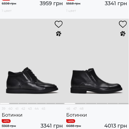
3959 грн
3341 грн
6598 грн
5568 грн
1 цвет
1 цвет
39
40
41
42
43
44
45
46
47
48
Ботинки
Ботинки
3341 грн
4013 грн
5568 грн
6688 грн