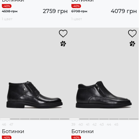
2759 грн
4079 грн
4598 грн
6798 грн
1 цвет
1 цвет
46
47
39
40
41
42
43
44
45
Ботинки
Ботинки