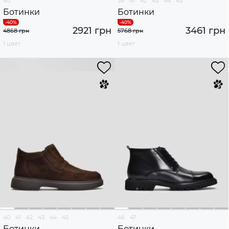
40
39
41
42
43
44
45
Ботинки
Ботинки
2921 грн
3461 грн
4868 грн
5768 грн
1 цвет
1 цвет
40
41
42
43
44
45
46
47
Ботинки
Ботинки