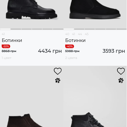
41
40
41
44
45
Ботинки
Ботинки
4434 грн
3593 грн
8868 грн
5988 грн
1 цвет
2 цвета