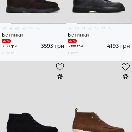
40
41
42
43
44
45
39
40
41
42
43
44
45
Ботинки
Ботинки
3593 грн
4193 грн
5988 грн
6988 грн
2 цвета
1 цвет