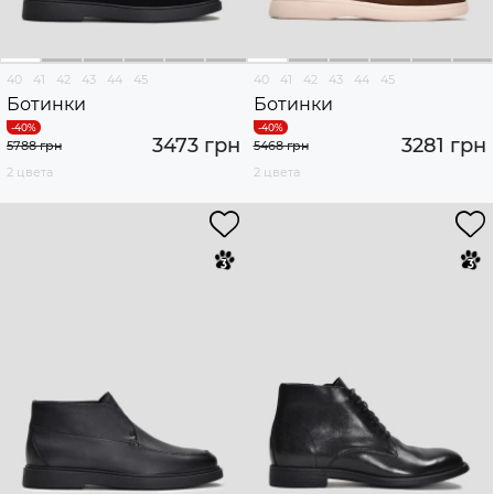
40
41
42
43
44
45
40
41
42
43
44
45
Ботинки
Ботинки
3473 грн
3281 грн
5788 грн
5468 грн
2 цвета
2 цвета