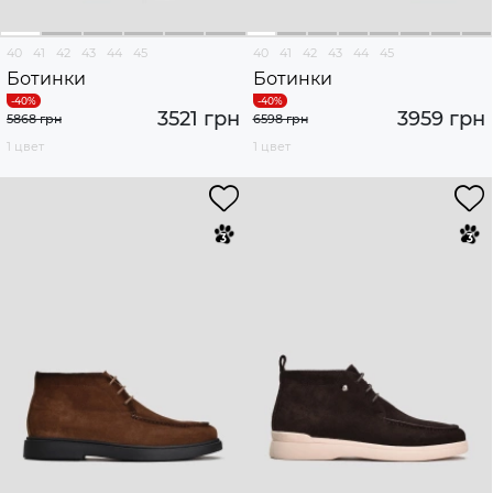
40
41
42
43
44
45
40
41
42
43
44
45
Ботинки
Ботинки
3521 грн
3959 грн
5868 грн
6598 грн
1 цвет
1 цвет