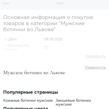
1 цвет
1 цвет
Основная информация о покупке
товаров в категории "Мужские
ботинки во Львове"
✅ Дата
08.08.2026
✅ Количество
20
товара
✅ Средняя цена
3738 грн
Развернуть
✅ Самый дешевый
2759 грн
товар
Развернуть
Мужские ботинки во Львове
✅ Самый дорогой
6658 грн
товар
✅ Самый
Ботинки VS000091573
популярный товар
Коричневый
- 2759 грн
Популярные страницы
Кожаные ботинки мужские
Замшевые ботинки
мужские
Популярные цвета