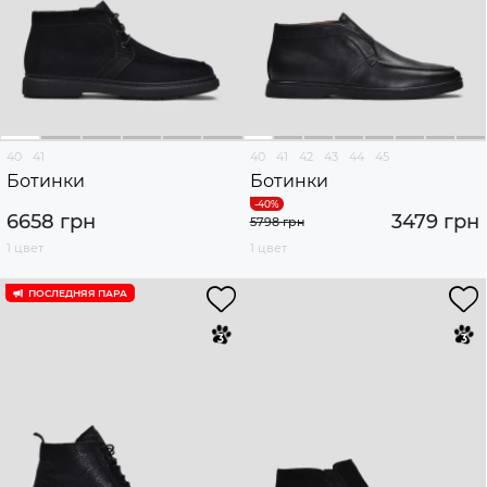
40
41
40
41
42
43
44
45
Ботинки
Ботинки
6658 грн
3479 грн
5798 грн
1 цвет
1 цвет
ПОСЛЕДНЯЯ ПАРА