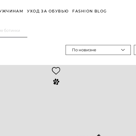
УЖЧИНАМ
УХОД ЗА ОБУВЬЮ
FASHION BLOG
е ботинки
По новизне