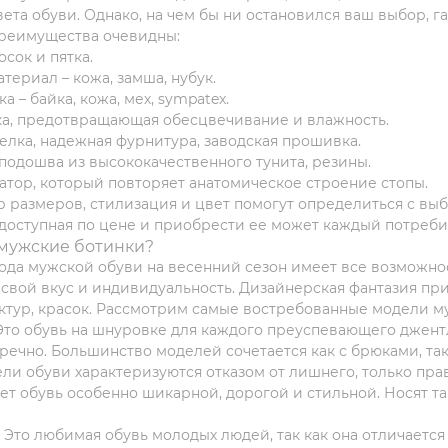
ета обуви. Однако, на чем бы ни остановился ваш выбор, г
преимущества очевидны:
сок и пятка.
териал – кожа, замша, нубук.
а – байка, кожа, мех, sympatex.
ка, предотвращающая обесцвечивание и влажность.
елка, надежная фурнитура, заводская прошивка.
подошва из высококачественного тунита, резины.
тор, который повторяет анатомическое строение стопы.
размеров, стилизация и цвет помогут определиться с вы
доступная по цене и приобрести ее может каждый потребит
 мужские ботинки?
да мужской обуви на весенний сезон имеет все возможнос
л свой вкус и индивидуальность. Дизайнерская фантазия п
ктур, красок. Рассмотрим самые востребованные модели му
Это обувь на шнуровке для каждого преуспевающего джентл
речно. Большинство моделей сочетается как с брюками, так
и обуви характеризуются отказом от лишнего, только пра
ает обувь особенно шикарной, дорогой и стильной. Носят т
. Это любимая обувь молодых людей, так как она отличаетс