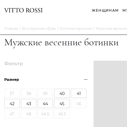
ЖЕНЩИНАМ
М
Главная
Вся мужская обувь
Ботинки мужские
Мужские весенни
Мужские весенние ботинки
Фильтр
Размер
37
38
39
40
41
42
43
44
45
46
47
48
44.5
45.5