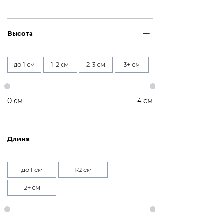
Высота
до 1 см
1-2 см
2-3 см
3+ см
0
см
4
см
Длина
до 1 см
1-2 см
2+ см