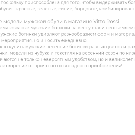
 поскольку приспособлена для того, чтобы выдерживать бол
обуви – красные, зеленые, синие, бордовые, комбинированн
 модели мужской обуви в магазине Vitto Rossi
емя кожаные мужские ботинки на весну стали неотъемлем
жские ботинки удивляют разнообразием форм и материало
мероприятия, но и носить ежедневно.
можно купить мужские весенние ботинки разных цветов и раз
ки, модели из нубука и текстиля на весенний сезон по низ
ичаются не только невероятным удобством, но и великолеп
летворение от приятного и выгодного приобретения!