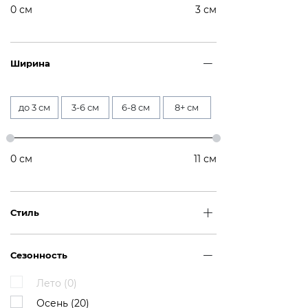
0
см
3
см
Ширина
до 3 см
3-6 см
6-8 см
8+ см
0
см
11
см
Стиль
Сезонность
Лето (
0
)
Осень (
20
)