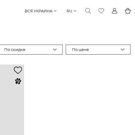
ВСЯ УКРАИНА
RU
По скидке
По цене