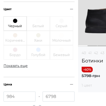
Цвет
Черный
Белый
Серый
Коричневый
Хаки
Молочный
40
41
42
43
Бордо
Голубой
Бежевый
Ботинки
Показать еще
5798 грн
Цена
1 цвет
-