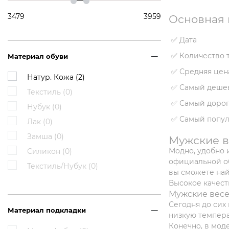
3479
3959
Основная 
✅ Дата
✅ Количество 
Материал обуви
✅ Средняя цен
Натур. Кожа (
2
)
✅ Самый деше
Текстиль (
0
)
✅ Самый дорог
Нубук (
0
)
✅ Самый попу
Лак (
0
)
Замша (
0
)
Мужские в
Модно, удобно 
Силикон (
0
)
официальной об
Текстиль/Нубук (
0
)
вы сможете най
Высокое качест
Мужские весе
Сегодня до сих
Материал подкладки
низкую темпера
Конечно, в мод