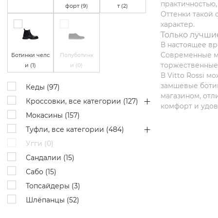
практичностью,
форт (
9
)
т (
2
)
Оттенки такой 
характер.
Только лучшие
В настоящее вр
Современные му
Ботинки челс
Полуботинк
торжественные 
и (
1
)
и (
0
)
В Vitto Rossi 
замшевые ботин
Кеды (
97
)
магазином, отл
Кроссовки, все категории (
127
)
комфорт и удов
Мокасины (
157
)
Туфли, все категории (
484
)
Угги (
0
)
Сандалии (
15
)
Сабо (
15
)
Топсайдеры (
3
)
Шлёпанцы (
52
)