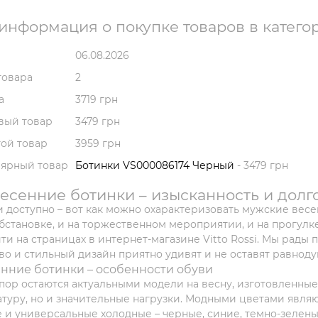
информация о покупке товаров в катего
06.08.2026
товара
2
а
3719 грн
вый товар
3479 грн
ой товар
3959 грн
лярный товар
Ботинки VS000086174 Черный
- 3479 грн
есенние ботинки – изысканность и долг
и доступно – вот как можно охарактеризовать мужские весе
становке, и на торжественном мероприятии, и на прогул
ти на страницах в интернет-магазине Vitto Rossi. Мы рады
во и стильный дизайн приятно удивят и не оставят равнод
нние ботинки – особенности обуви
 пор остаются актуальными модели на весну, изготовленны
туру, но и значительные нагрузки. Модными цветами являю
е и универсальные холодные – черные, синие, темно-зелены