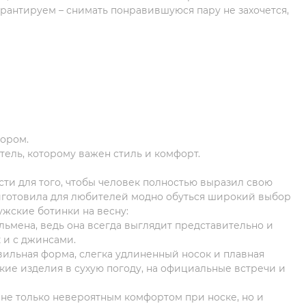
арантируем – снимать понравившуюся пару не захочется,
бором.
ель, которому важен стиль и комфорт.
ти для того, чтобы человек полностью выразил свою
риготовила для любителей модно обуться широкий выбор
жские ботинки на весну:
ьмена, ведь она всегда выглядит представительно и
 и с джинсами.
вильная форма, слегка удлиненный носок и плавная
акие изделия в сухую погоду, на официальные встречи и
я не только невероятным комфортом при носке, но и