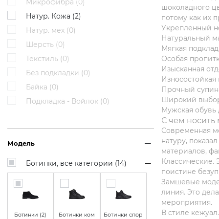
Микрофибра (
0
)
шоколадного цв
Натур. Кожа (
2
)
потому как их 
Укрепленный но
Натур. мех (
0
)
Натуральный ма
Шерсть (
0
)
Мягкая подкладк
Особая пропит
Текстиль (
0
)
Изысканная отд
Без подкладки (
0
)
Износостойкая 
Байка (
0
)
Прочный супина
Широкий выбор 
Подкладка - Войлок (
0
)
Мужская обувь 
С чем носить
Современная мо
натуру, показа
Модель
материалов, фа
Классические. 
Ботинки, все категории (
14
)
поистине безуп
Замшевые модел
линия. Это дел
мероприятия.
В стиле кежуал
Ботинки (
2
)
Ботинки ком
Ботинки спор