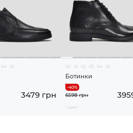
44
45
40
41
42
43
44
45
Ботинки
3479 грн
395
6598 грн
1 цвет