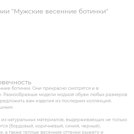
рии "Мужские весенние ботинки"
овечность
нние ботинки. Они прекрасно смотрятся и в
ке. Разнообразные модели модной обуви любых размеров
 предложить вам изделия из последних коллекций.
ушным.
е из натуральных материалов, выдерживающих не только
тся (бордовый, коричневый, синий, черный).
е, а также теплые весенние оттенки рыжего и