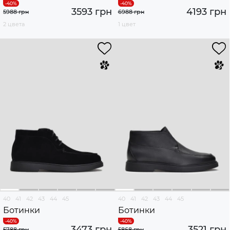
3593 грн
4193 грн
5988 грн
6988 грн
2 цвета
1 цвет
40
41
42
43
44
45
40
41
42
43
44
45
Ботинки
Ботинки
3473 грн
3521 грн
5788 грн
5868 грн