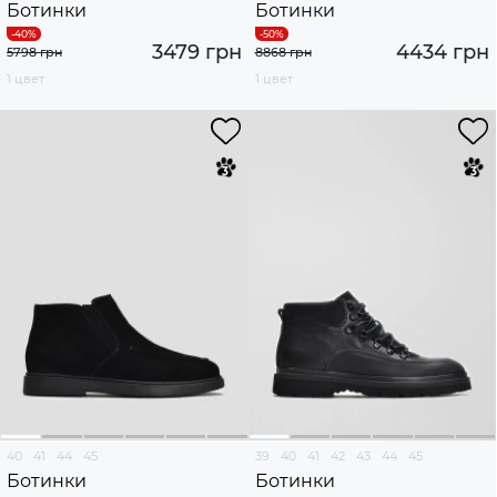
Ботинки
Ботинки
3479 грн
4434 грн
5798 грн
8868 грн
1 цвет
1 цвет
40
41
44
45
39
40
41
42
43
44
45
Ботинки
Ботинки