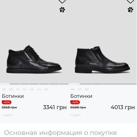
39
40
41
42
43
44
45
46
47
48
Ботинки
Ботинки
3341 грн
4013 грн
5568 грн
6688 грн
1 цвет
1 цвет
Основная информация о покупке