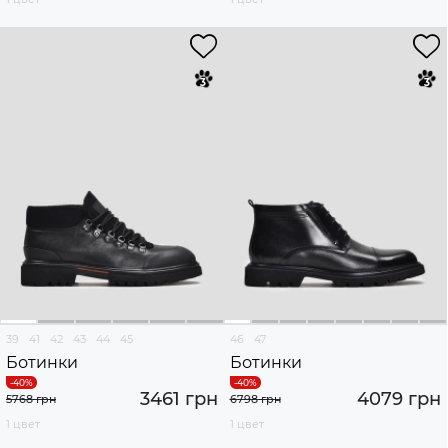
39
41
42
43
44
45
46
47
Ботинки
Ботинки
3461 грн
4079 грн
5768 грн
6798 грн
1 цвет
1 цвет