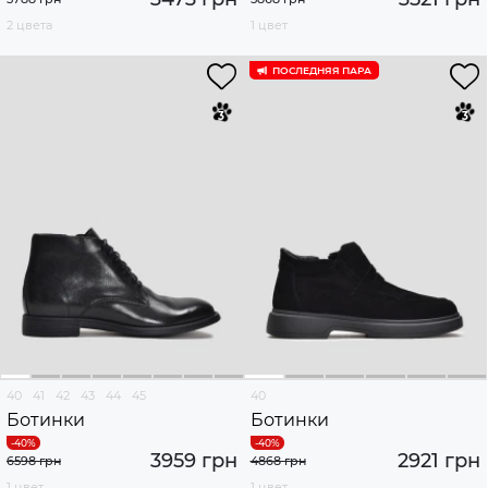
2 цвета
1 цвет
ПОСЛЕДНЯЯ ПАРА
40
41
42
43
44
45
40
Ботинки
Ботинки
3959 грн
2921 грн
6598 грн
4868 грн
1 цвет
1 цвет