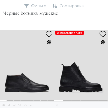
Фильтр
Сортировка
Черные ботинки мужские
ПОСЛЕДНЯЯ ПАРА
40
41
42
43
44
45
41