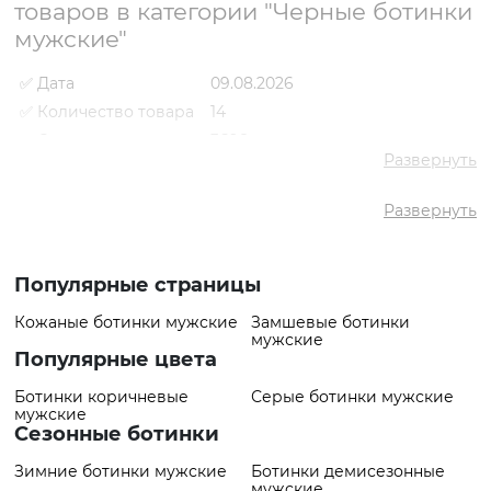
товаров в категории "Черные ботинки
мужские"
✅ Дата
09.08.2026
✅ Количество товара
14
✅ Средняя цена
3698 грн
Развернуть
✅ Самый дешевый
2921 грн
товар
Развернуть
✅ Самый дорогой
4434 грн
товар
✅ Самый популярный
Ботинки VS000092780 Черный
товар
- 4193 грн
Популярные страницы
Кожаные ботинки мужские
Замшевые ботинки
мужские
Популярные цвета
Ботинки коричневые
Серые ботинки мужские
мужские
Сезонные ботинки
Зимние ботинки мужские
Ботинки демисезонные
мужские