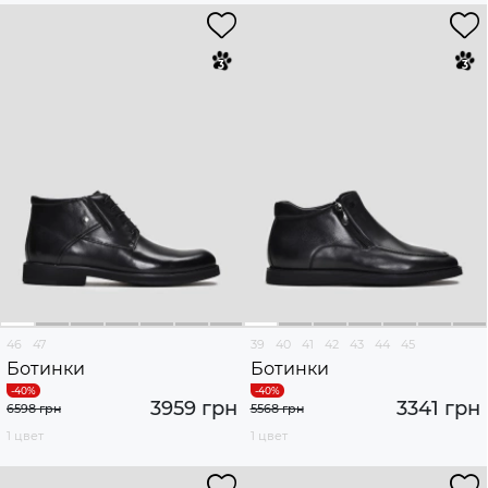
46
47
39
40
41
42
43
44
45
Ботинки
Ботинки
3959 грн
3341 грн
6598 грн
5568 грн
1 цвет
1 цвет