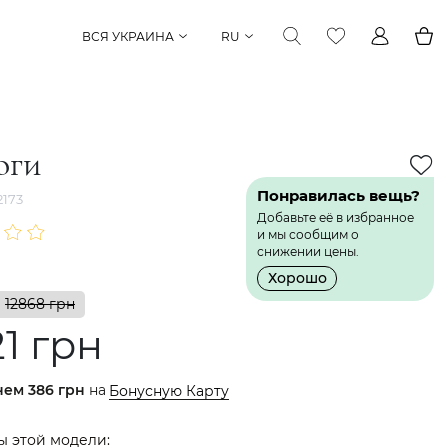
ВСЯ УКРАИНА
RU
оги
Понравилась вещь?
173
Добавьте её в избранное
и мы сообщим о
снижении цены.
Хорошо
12868 грн
1 грн
нем
386 грн
на
Бонусную Карту
ы этой модели: