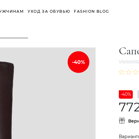
УЖЧИНАМ
УХОД ЗА ОБУВЬЮ
FASHION BLOG
Сап
VS000092
-40%
772
Вер
Вариант