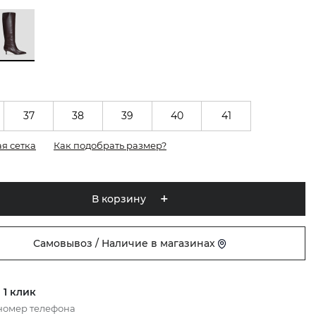
37
38
39
40
41
я сетка
Как подобрать размер?
В корзину
Самовывоз / Наличие в магазинах
 1 клик
номер телефона