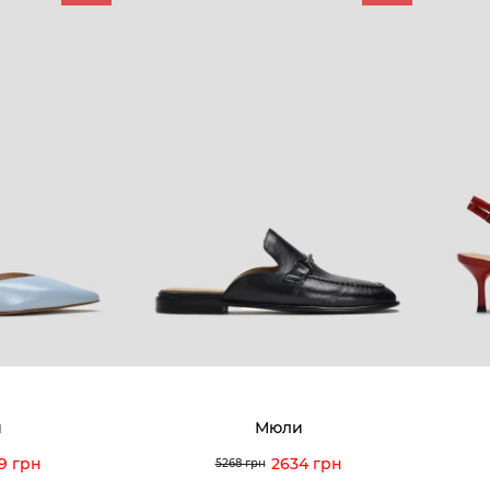
КОМПАНИЯ
КЛИЕН
:00 — 19:00
О компании
Новост
8-60-56
Мы гордимся
Програ
5-59-12
9-43-98
Вакансии и Работа
Доставк
Наши магазины
Гаранти
Договор оферты
Отзывы
orossi.ua
Задать
и
Мюли
Инстру
9 грн
2634 грн
5268 грн