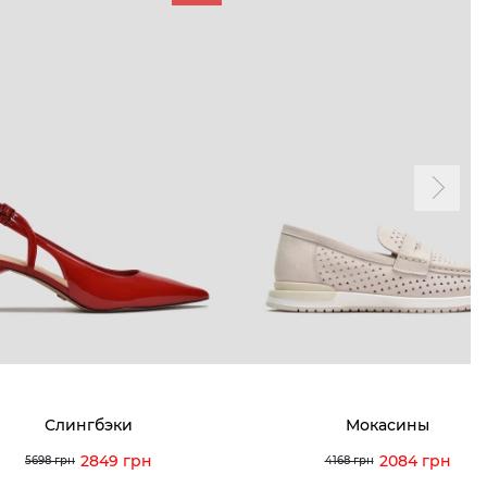
ТАМ
ПРОФИЛЬ
и и акции
Личный кабинет
мма лояльности
Мои заказы
а и оплата
Мои просмотры
я и возврат
 покупателей
 вопрос
Слингбэки
Мокасины
кция по уходу
2849 грн
2084 грн
5698 грн
4168 грн