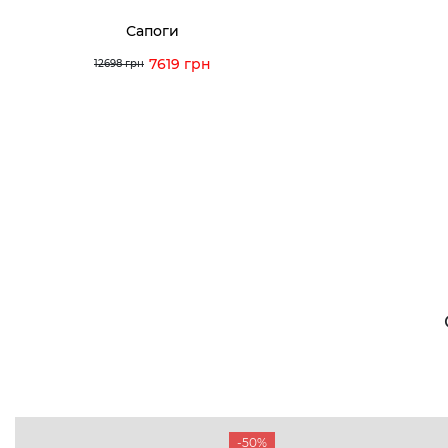
Сапоги
7619 грн
12698 грн
-50%