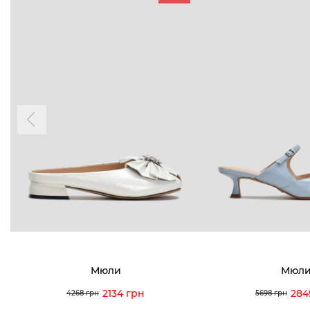
БУДЬ БЛИЖЕ
КОНТАКТЫ
Пн-Вс 09
Подпишитесь на новости о наших
последних поступлениях, эксклюзивных
акциях и событиях
0 (993) 5
0 (933) 3
Для нее
Для него
0 (973) 8
Viber
Telegram
info@vitt
Мюли
Мюл
2134 грн
284
4268 грн
5698 грн