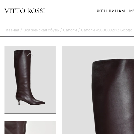
ЖЕНЩИНАМ
М
Главная
Вся женская обувь
Сапоги
Сапоги VS000092173 Бордо