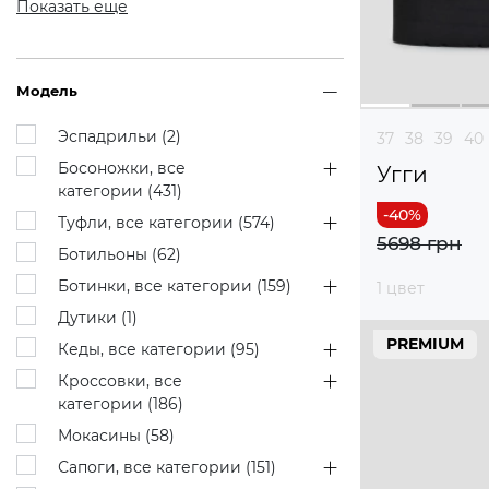
Показать еще
Модель
Эспадрильи (
2
)
37
38
39
40
Босоножки, все
Угги
категории (
431
)
Туфли, все категории (
574
)
5698 грн
Ботильоны (
62
)
Ботинки, все категории (
159
)
1 цвет
Дутики (
1
)
PREMIUM
Кеды, все категории (
95
)
Кроссовки, все
категории (
186
)
Мокасины (
58
)
Сапоги, все категории (
151
)