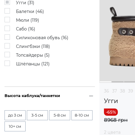
Угги (
31
)
Балетки (
46
)
Мюли (
119
)
Сабо (
16
)
Силиконовая обувь (
16
)
Слингбэки (
118
)
Топсайдеры (
5
)
Шлёпанцы (
121
)
36
37
38
39
Высота каблука/танкетки
Угги
до 3 см
3-5 см
5-8 см
8-10 см
8968 грн
10+ см
2 цвета