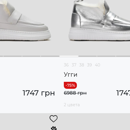
36
37
38
39
40
Угги
1747 грн
174
6988 грн
2 цвета