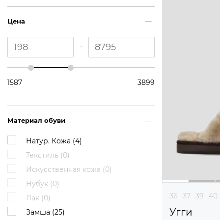
Цена
-
1587
3899
Материал обуви
Натур. Кожа (
4
)
Текстиль (
0
)
Искусственная кожа (
0
)
Нубук (
0
)
36
37
39
40
Лак (
0
)
Угги
Замша (
25
)