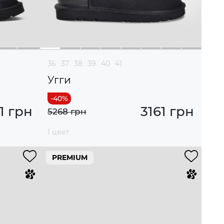
36
37
38
39
40
41
Угги
1 грн
3161 грн
5268 грн
1 цвет
PREMIUM