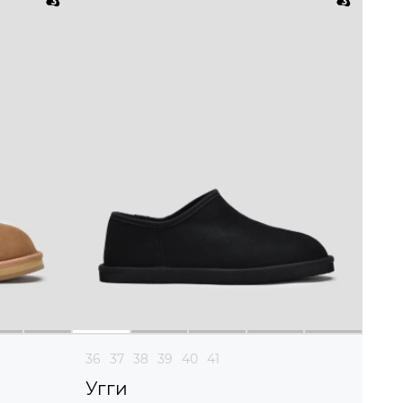
36
37
38
39
40
41
Угги