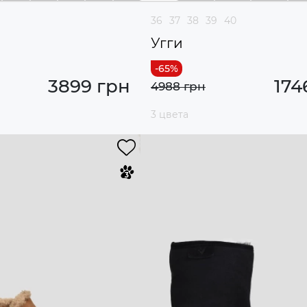
36
37
38
39
40
Угги
3899 грн
174
4988 грн
3 цвета