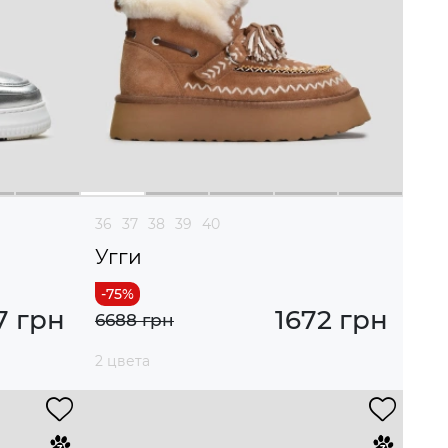
36
37
38
39
40
Угги
7 грн
1672 грн
6688 грн
2 цвета