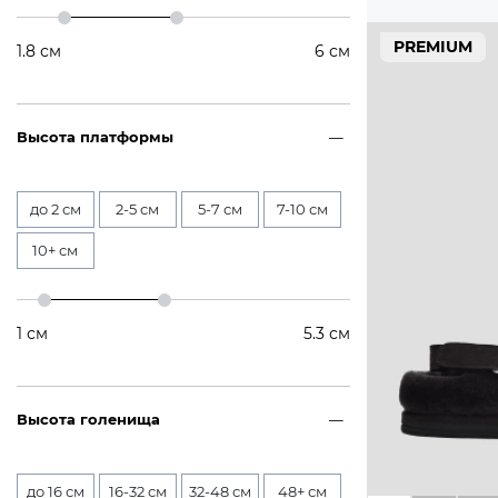
PREMIUM
1.8
см
6
см
Высота платформы
до 2 см
2-5 см
5-7 см
7-10 см
10+ см
1
см
5.3
см
Высота голенища
до 16 см
16-32 см
32-48 см
48+ см