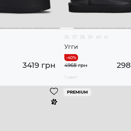
36
37
38
39
40
41
Угги
3419 грн
298
4968 грн
1 цвет
PREMIUM