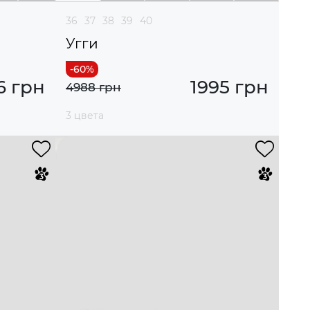
36
37
38
39
40
Угги
6 грн
1995 грн
4988 грн
3 цвета