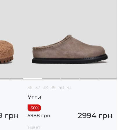
36
37
38
39
40
41
Угги
9 грн
2994 грн
5988 грн
1 цвет