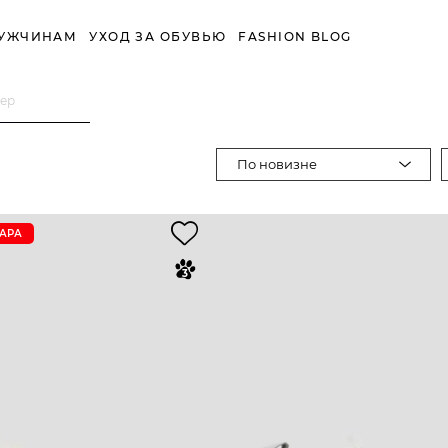
УЖЧИНАМ
УХОД ЗА ОБУВЬЮ
FASHION BLOG
мер
По новизне
ПАРА