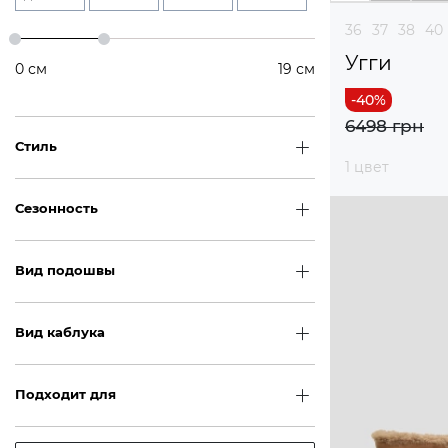
36
37
38
40
Угги
0
см
19
см
6498 грн
Стиль
1 цвет
Сезонность
Вид подошвы
Вид каблука
Подходит для