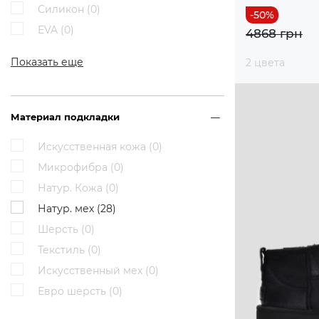
Силикон (
0
)
EVA (
0
)
4868 грн
Показать еще
2 цвета
Материал подкладки
Искусственная кожа (
0
)
Микрофибра (
0
)
Натур. Кожа (
0
)
Натур. мех (
28
)
Шерсть (
0
)
Текстиль (
0
)
Искусственный мех (
0
)
Евро шерсть (
0
)