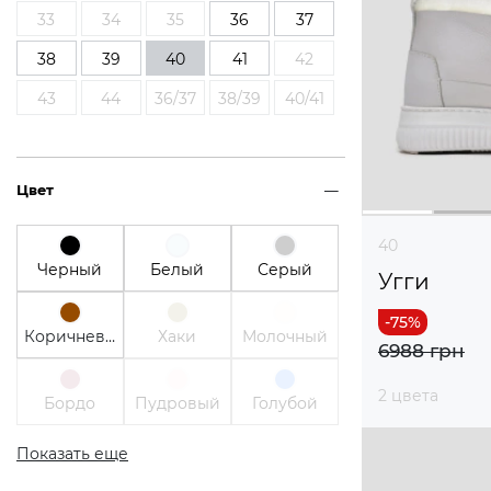
33
34
35
36
37
38
39
40
41
42
43
44
36/37
38/39
40/41
Цвет
40
Черный
Белый
Серый
Угги
Коричневый
Хаки
Молочный
6988 грн
2 цвета
Бордо
Пудровый
Голубой
Показать еще