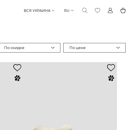
ВСЯ УКРАИНА
RU
По скидке
По цене