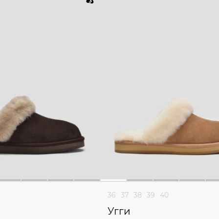
36
37
38
39
40
Угги