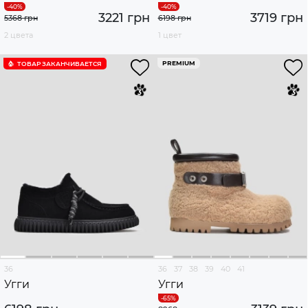
3221 грн
3719 грн
5368 грн
6198 грн
2 цвета
1 цвет
PREMIUM
ТОВАР ЗАКАНЧИВАЕТСЯ
36
36
37
38
39
40
41
Угги
Угги