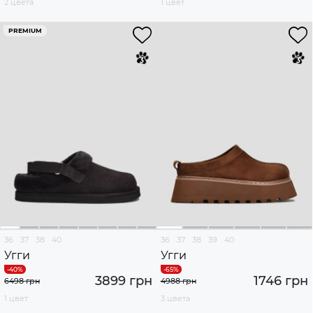
2 цвета
1 цвет
PREMIUM
36
37
38
40
36
37
38
39
40
Угги
Угги
3899 грн
1746 грн
6498 грн
4988 грн
1 цвет
3 цвета