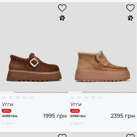
36
37
38
39
40
36
37
38
39
40
Угги
Угги
1995 грн
2395 грн
4988 грн
5988 грн
3 цвета
2 цвета