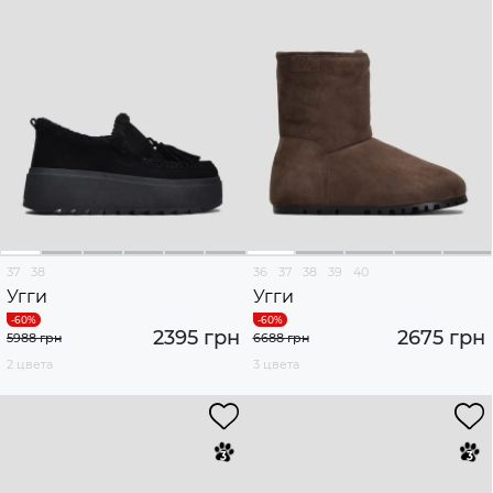
37
38
36
37
38
39
40
Угги
Угги
2395 грн
2675 грн
5988 грн
6688 грн
2 цвета
3 цвета