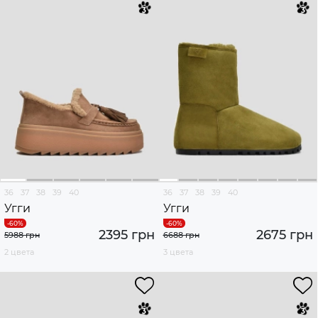
36
37
38
39
40
36
37
38
39
40
Угги
Угги
2395 грн
2675 грн
5988 грн
6688 грн
2 цвета
3 цвета