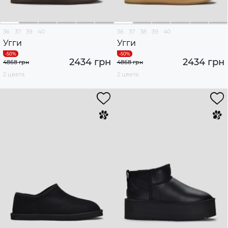
36
37
39
40
36
37
38
39
40
Угги
Угги
2434 грн
2434 грн
4868 грн
4868 грн
2 цвета
2 цвета