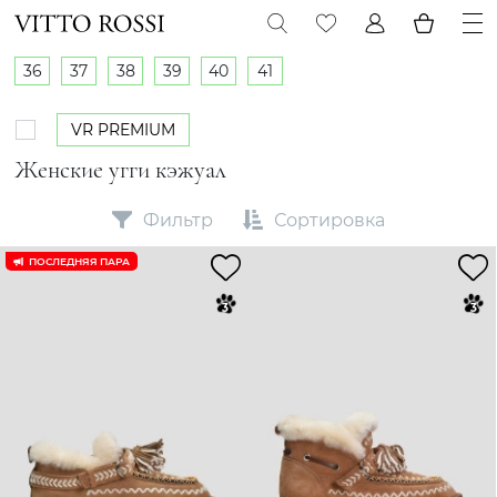
36
37
38
39
40
41
VR PREMIUM
Женские угги кэжуал
Фильтр
Сортировка
ПОСЛЕДНЯЯ ПАРА