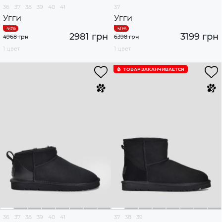
36
37
38
39
40
41
37
Угги
Угги
2981 грн
3199 грн
4968 грн
6398 грн
1 цвет
1 цвет
ТОВАР ЗАКАНЧИВАЕТСЯ
36
37
38
39
40
41
37
38
39