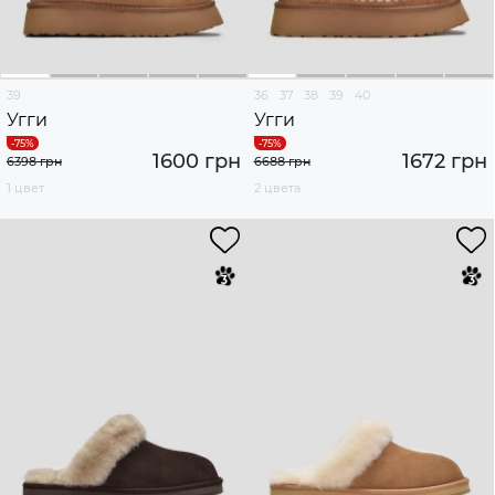
39
36
37
38
39
40
Угги
Угги
1600 грн
1672 грн
6398 грн
6688 грн
1 цвет
2 цвета