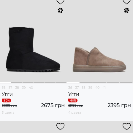
36
37
38
39
40
36
37
38
39
40
41
Угги
Угги
2675 грн
2395 грн
6688 грн
5988 грн
3 цвета
4 цвета