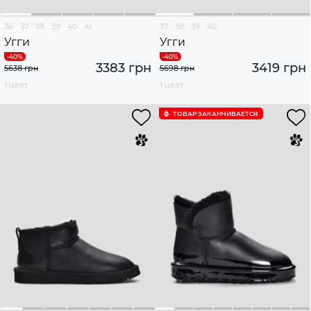
36
37
38
39
40
41
37
38
39
40
Угги
Угги
3383 грн
3419 грн
5638 грн
5698 грн
1 цвет
1 цвет
ТОВАР ЗАКАНЧИВАЕТСЯ