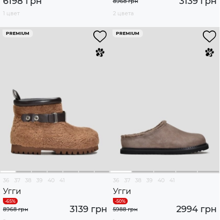
6198 грн
3139 грн
8968 грн
1 цвет
2 цвета
PREMIUM
PREMIUM
36
37
38
39
40
41
36
37
38
39
40
41
Угги
Угги
3139 грн
2994 грн
8968 грн
5988 грн