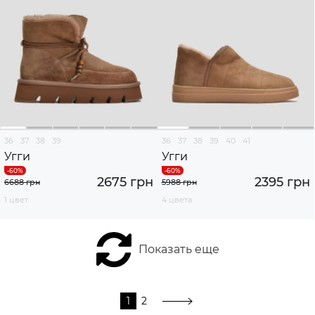
36
37
38
39
36
37
38
39
40
41
Угги
Угги
2675 грн
2395 грн
6688 грн
5988 грн
1 цвет
4 цвета
Показать еще
1
2