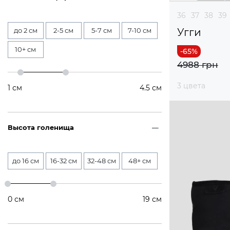
36
37
38
39
до 2 см
2-5 см
5-7 см
7-10 см
Угги
10+ см
4988 грн
3 цвета
1
см
4.5
см
Высота голенища
до 16 см
16-32 см
32-48 см
48+ см
0
см
19
см