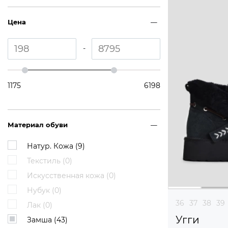
Цена
-
1175
6198
Материал обуви
Натур. Кожа (
9
)
Текстиль (
0
)
Искусственная кожа (
0
)
Нубук (
0
)
36
37
38
39
Лак (
0
)
Угги
Замша (
43
)