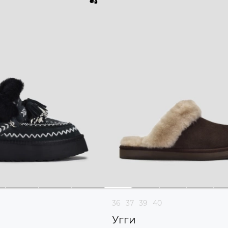
36
37
39
40
Угги