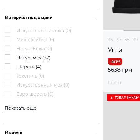
Материал подкладки
Искусственная кожа (
0
)
Микрофибра (
0
)
36
37
38
39
Натур. Кожа (
0
)
Угги
Натур. мех (
37
)
Шерсть (
4
)
5638 грн
Текстиль (
0
)
1 цвет
Искусственный мех (
0
)
Евро шерсть (
0
)
ТОВАР ЗАКАН
Показать еще
Модель