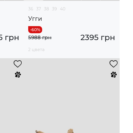
36
37
38
39
40
Угги
5 грн
2395 грн
5988 грн
2 цвета