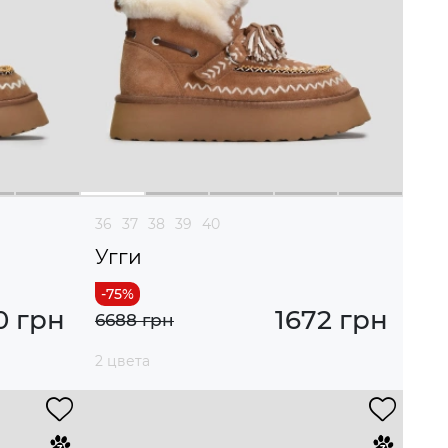
36
37
38
39
40
Угги
0 грн
1672 грн
6688 грн
2 цвета