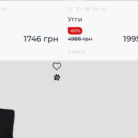
40
36
37
38
39
40
Угги
1746 грн
199
4988 грн
3 цвета