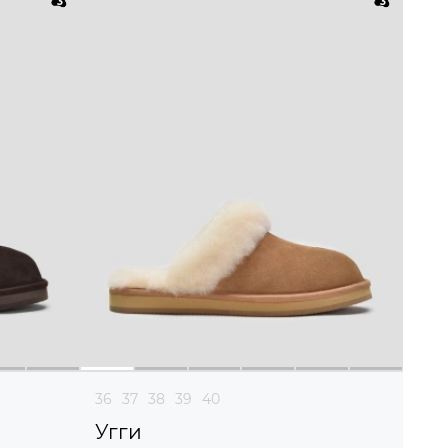
36
37
38
39
40
Угги