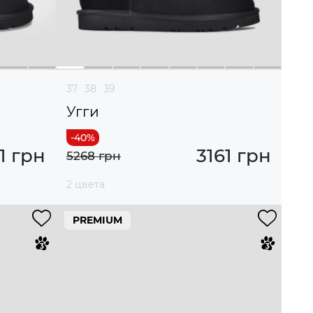
37
38
39
Угги
1 грн
3161 грн
5268 грн
2 цвета
PREMIUM