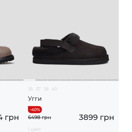
36
37
38
40
Угги
4 грн
3899 грн
6498 грн
1 цвет