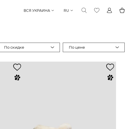
ВСЯ УКРАИНА
RU
По скидке
По цене