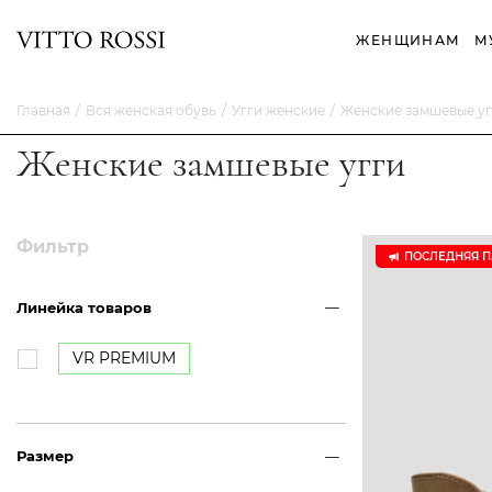
ЖЕНЩИНАМ
М
Главная
Вся женская обувь
Угги женские
Женские замшевые уг
Женские замшевые угги
Фильтр
ПОСЛЕДНЯЯ 
Линейка товаров
VR PREMIUM
Размер