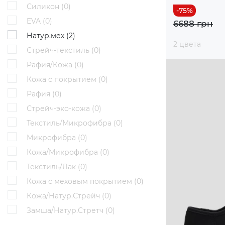
Силикон (
0
)
EVA (
0
)
6688 грн
Натур.мех (
2
)
2 цвета
Стрейч-текстиль (
0
)
Рафия/Кожа (
0
)
Кожа с покрытием (
0
)
Рафия (
0
)
Стрейч-эко-кожа (
0
)
Текстиль/Микрофибра (
0
)
Микрофибра (
0
)
Кожа/Микрофибра (
0
)
Текстиль/Лак (
0
)
Кожа с меховым покрытием (
0
)
Кожа/Натур.Стрейч (
0
)
Замша/Натур.Стретч (
0
)