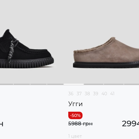
36
37
38
39
40
41
Угги
н
299
5988 грн
1 цвет