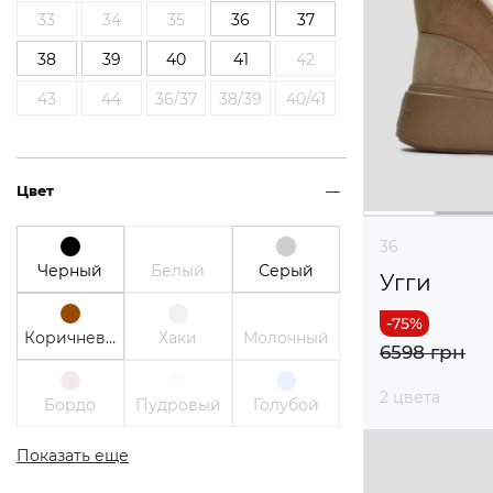
33
34
35
36
37
38
39
40
41
42
43
44
36/37
38/39
40/41
Цвет
36
Черный
Белый
Серый
Угги
Коричневый
Хаки
Молочный
6598 грн
2 цвета
Бордо
Пудровый
Голубой
Показать еще