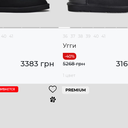
40
41
36
37
38
39
40
41
Угги
3383 грн
316
5268 грн
1 цвет
ЧИВАЕТСЯ
PREMIUM