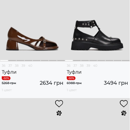
36
37
38
39
40
36
37
38
39
40
Туфли
Туфли
2634 грн
3494 грн
5268 грн
6988 грн
1 цвет
1 цвет