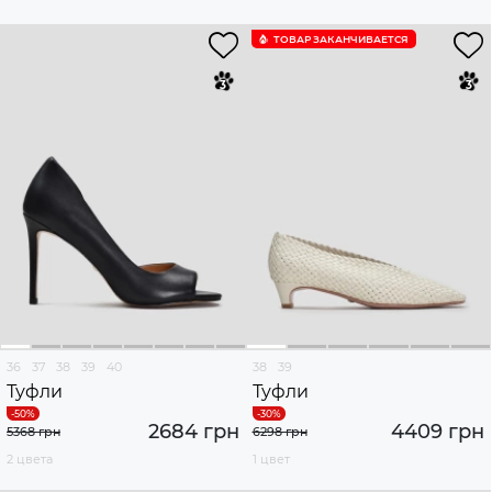
ТОВАР ЗАКАНЧИВАЕТСЯ
36
37
38
39
40
38
39
Туфли
Туфли
2684 грн
4409 грн
5368 грн
6298 грн
2 цвета
1 цвет