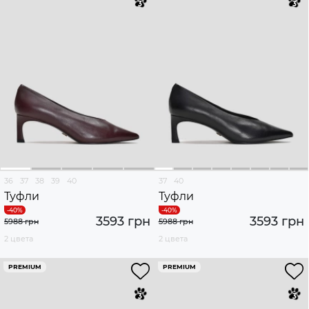
36
37
38
39
40
37
40
Туфли
Туфли
3593 грн
3593 грн
5988 грн
5988 грн
2 цвета
2 цвета
PREMIUM
PREMIUM