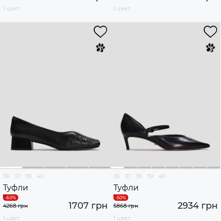
1 цвет
1 цвет
36
37
39
40
36
37
38
39
40
Туфли
Туфли
1707 грн
2934 грн
4268 грн
5868 грн
1 цвет
1 цвет