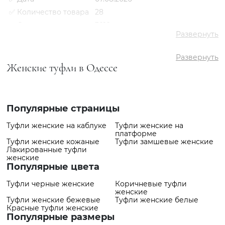
✅ Количество товара
28
✅ Средняя цена
3010 грн
Развернуть
✅ Самый дешевый
980 грн
товар
Развернуть
✅ Самый дорогой
4409 грн
Женские туфли в Одессе
товар
✅ Самый
Туфли VS000087846 Молочный
популярный товар
- 4409 грн
Популярные страницы
Туфли женские на каблуке
Туфли женские на
платформе
Туфли женские кожаные
Туфли замшевые женские
Лакированные туфли
женские
Популярные цвета
Туфли черные женские
Коричневые туфли
женские
Туфли женские бежевые
Туфли женские белые
Красные туфли женские
Популярные размеры