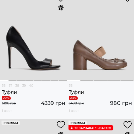
36
37
38
39
40
36
Туфли
Туфли
4339 грн
980 грн
6198 грн
5498 грн
1 цвет
1 цвет
PREMIUM
PREMIUM
ТОВАР ЗАКАНЧИВАЕТСЯ