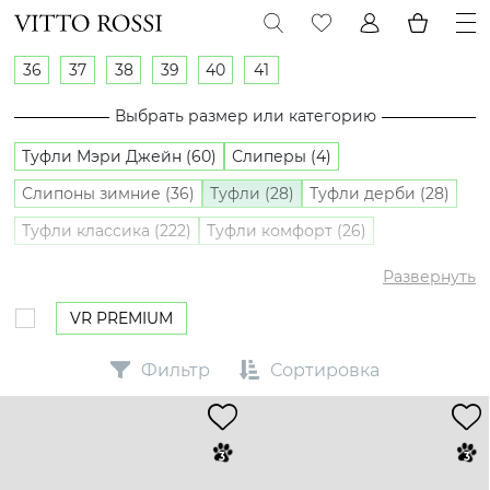
36
37
38
39
40
41
Выбрать размер или категорию
Туфли Мэри Джейн (60)
Слиперы (4)
Слипоны зимние (36)
Туфли (28)
Туфли дерби (28)
Туфли классика (222)
Туфли комфорт (26)
Туфли лоферы (282)
Туфли оксфорды (5)
Развернуть
Слипоны (28)
VR PREMIUM
Фильтр
Сортировка