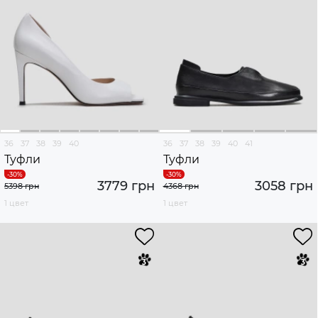
36
37
38
39
40
36
37
38
39
40
41
Туфли
Туфли
3779 грн
3058 грн
5398 грн
4368 грн
1 цвет
1 цвет