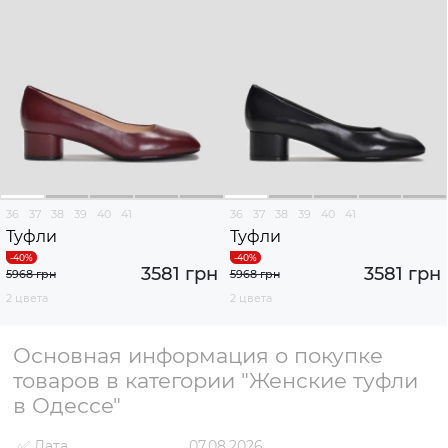
36
37
38
39
40
41
36
37
38
39
40
41
Туфли
Туфли
3581 грн
3581 грн
5968 грн
5968 грн
2 цвета
2 цвета
Основная информация о покупке
товаров в категории "Женские туфли
в Одессе"
✅ Дата
07.08.2026