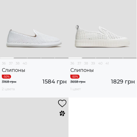
36
37
38
40
36
37
38
39
40
41
Слипоны
Слипоны
1584 грн
1829 грн
3168 грн
3658 грн
2 цвета
1 цвет