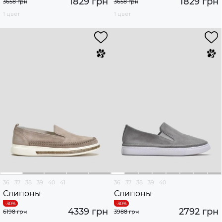
1829 грн
1829 грн
3658 грн
3658 грн
1 цвет
1 цвет
36
37
38
39
40
41
36
37
38
39
40
Слипоны
Слипоны
4339 грн
2792 грн
6198 грн
3988 грн