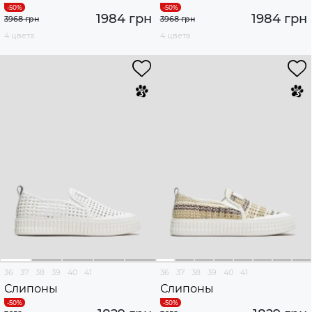
1984 грн
1984 грн
3968 грн
3968 грн
4 цвета
4 цвета
36
37
38
39
40
41
36
37
38
39
40
41
Слипоны
Слипоны