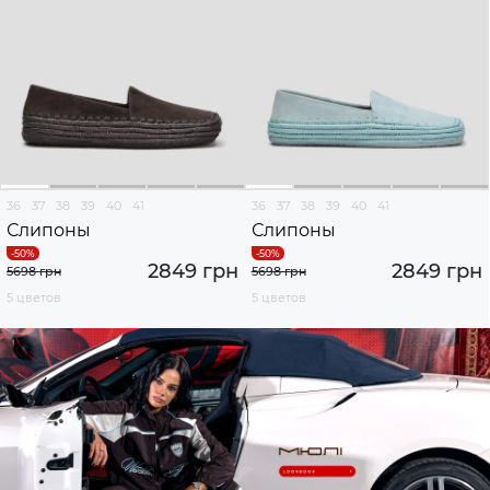
36
37
38
39
40
41
36
37
38
39
40
41
Слипоны
Слипоны
2849 грн
2849 грн
5698 грн
5698 грн
5 цветов
5 цветов