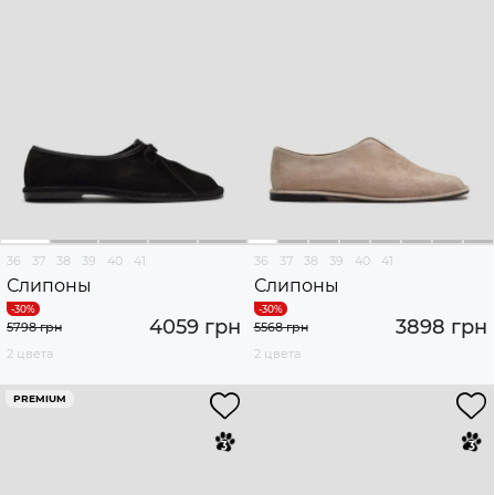
36
37
38
39
40
41
36
37
38
39
40
41
Слипоны
Слипоны
4059 грн
3898 грн
5798 грн
5568 грн
2 цвета
2 цвета
PREMIUM