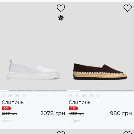
37
38
39
40
36
37
38
39
40
Слипоны
Слипоны
2078 грн
980 грн
2968 грн
4658 грн
1 цвет
2 цвета