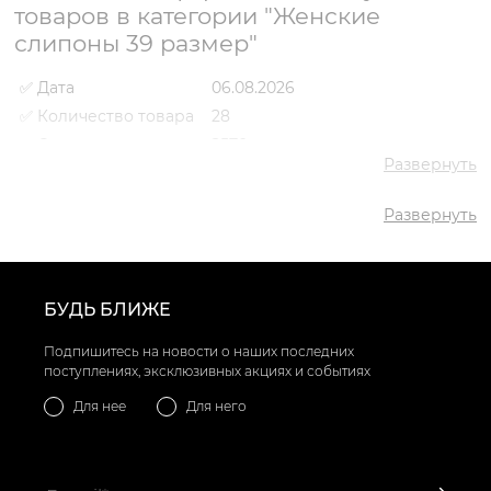
товаров в категории "Женские
слипоны 39 размер"
✅ Дата
06.08.2026
✅ Количество товара
28
✅ Средняя цена
2570 грн
Развернуть
✅ Самый дешевый
980 грн
товар
Развернуть
✅ Самый дорогой
4339 грн
товар
✅ Самый популярный
Слипоны VS000069476 Белый
товар
- 2078 грн
БУДЬ БЛИЖЕ
Подпишитесь на новости о наших последних
поступлениях, эксклюзивных акциях и событиях
Для нее
Для него