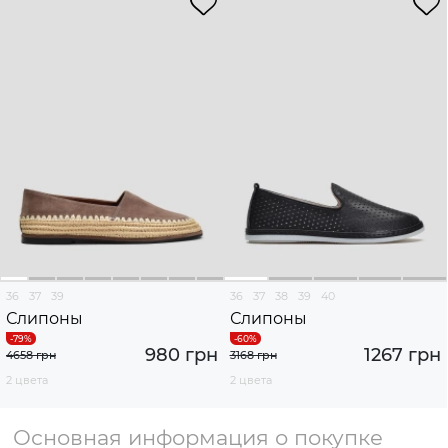
36
37
39
36
37
38
39
40
Слипоны
Слипоны
980 грн
1267 грн
4658 грн
3168 грн
2 цвета
2 цвета
Основная информация о покупке