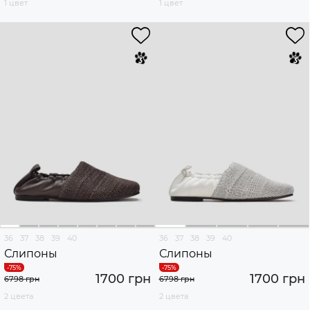
1 цвет
1 цвет
36
37
38
39
40
36
37
38
39
40
Слипоны
Слипоны
1700 грн
1700 грн
6798 грн
6798 грн
2 цвета
2 цвета