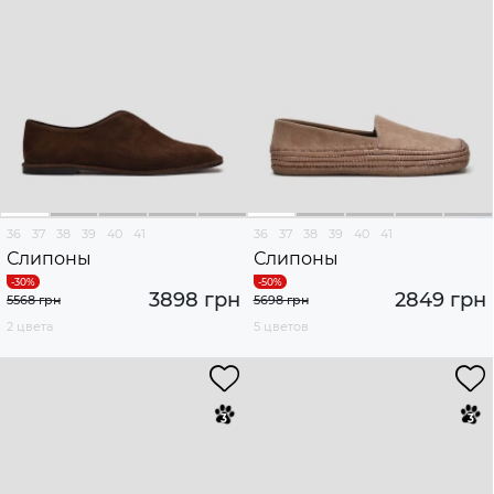
36
37
38
39
40
41
36
37
38
39
40
41
Слипоны
Слипоны
3898 грн
2849 грн
5568 грн
5698 грн
2 цвета
5 цветов