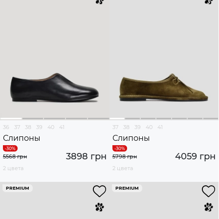
36
37
38
39
40
41
37
38
39
40
41
Слипоны
Слипоны
3898 грн
4059 грн
5568 грн
5798 грн
2 цвета
2 цвета
PREMIUM
PREMIUM