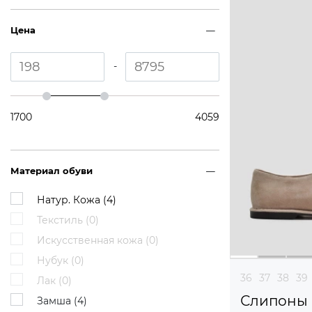
Цена
-
1700
4059
Материал обуви
Натур. Кожа (
4
)
Текстиль (
0
)
Искусственная кожа (
0
)
Нубук (
0
)
36
37
38
39
Лак (
0
)
Слипоны
Замша (
4
)