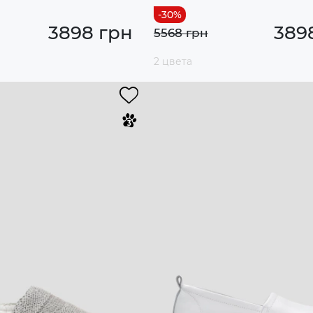
3898 грн
389
5568 грн
2 цвета