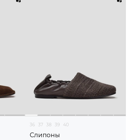
36
37
38
39
40
Слипоны