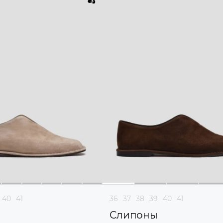
40
41
36
37
38
39
40
41
Слипоны