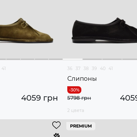
41
36
37
38
39
40
41
Слипоны
4059 грн
405
5798 грн
2 цвета
PREMIUM