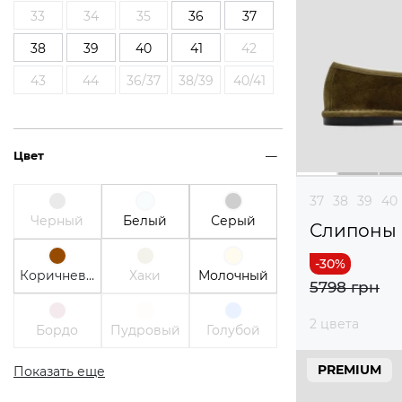
33
34
35
36
37
38
39
40
41
42
43
44
36/37
38/39
40/41
Цвет
37
38
39
40
Черный
Белый
Серый
Слипоны
Коричневый
Хаки
Молочный
5798 грн
2 цвета
Бордо
Пудровый
Голубой
PREMIUM
Показать еще