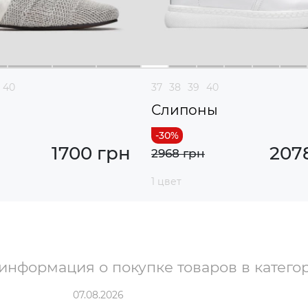
40
37
38
39
40
Слипоны
1700 грн
207
2968 грн
1 цвет
информация о покупке товаров в катего
07.08.2026