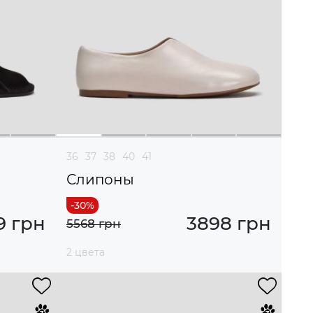
36
37
38
40
41
Слипоны
9 грн
3898 грн
5568 грн
2 цвета