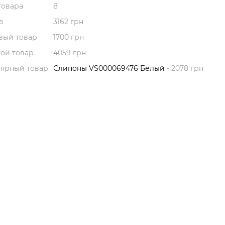
товара
8
а
3162 грн
вый товар
1700 грн
ой товар
4059 грн
лярный товар
Слипоны VS000069476 Белый
- 2078 грн