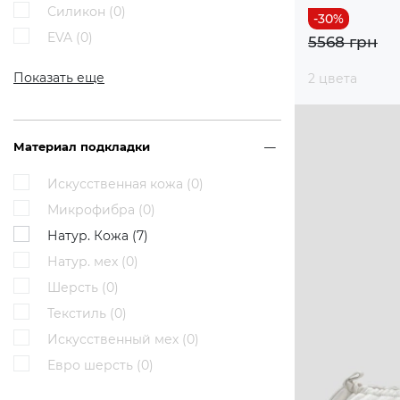
Силикон (
0
)
EVA (
0
)
5568 грн
Показать еще
2 цвета
Материал подкладки
Искусственная кожа (
0
)
Микрофибра (
0
)
Натур. Кожа (
7
)
Натур. мех (
0
)
Шерсть (
0
)
Текстиль (
0
)
Искусственный мех (
0
)
Евро шерсть (
0
)