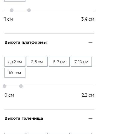
1
см
3.4
см
Высота платформы
до 2 см
2-5 см
5-7 см
7-10 см
10+ см
0
см
2.2
см
Высота голенища