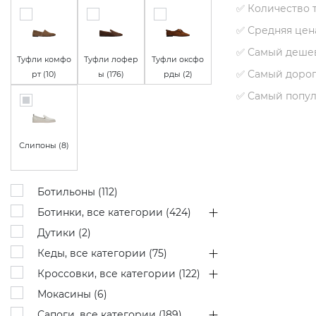
✅ Количество 
✅ Средняя цен
✅ Самый деше
Туфли комфо
Туфли лофер
Туфли оксфо
✅ Самый дорог
рт (
10
)
ы (
176
)
рды (
2
)
✅ Самый попу
Слипоны (
8
)
Ботильоны (
112
)
Ботинки, все категории (
424
)
Дутики (
2
)
Кеды, все категории (
75
)
Кроссовки, все категории (
122
)
Мокасины (
6
)
Сапоги, все категории (
189
)