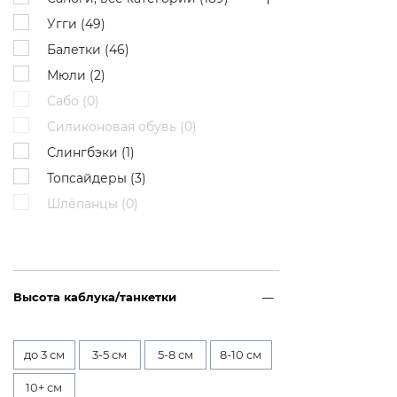
Угги (
49
)
Балетки (
46
)
Мюли (
2
)
Сабо (
0
)
Силиконовая обувь (
0
)
Слингбэки (
1
)
Топсайдеры (
3
)
Шлёпанцы (
0
)
Высота каблука/танкетки
до 3 см
3-5 см
5-8 см
8-10 см
10+ см