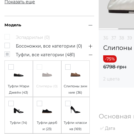
Показать еще
Модель
Эспадрильи (
0
)
36
37
38
39
Босоножки, все категории (
0
)
Слипоны
Туфли, все категории (
481
)
6798 грн
2 цвета
Туфли Мэри
Слиперы (
0
)
Слипоны зим
Джейн (
43
)
ние (
36
)
Основная 
Туфли (
14
)
Туфли дерб
Туфли класси
✅ Дата
и (
23
)
ка (
169
)