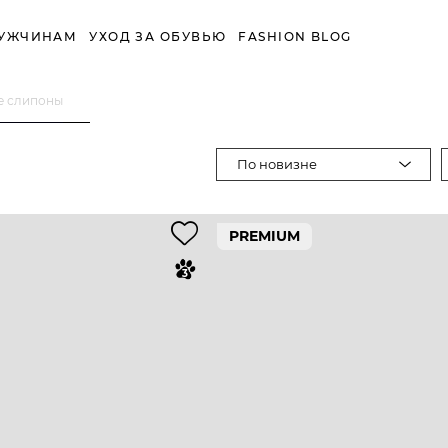
УЖЧИНАМ
УХОД ЗА ОБУВЬЮ
FASHION BLOG
е слипоны
По новизне
PREMIUM