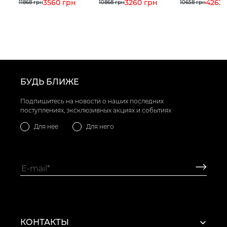
3560 грн
3260 грн
4263 
11868 грн
10868 грн
10658 грн
БУДЬ БЛИЖЕ
Подпишитесь на новости о наших последних
поступлениях, эксклюзивных акциях и событиях
Для нее
Для него
КОНТАКТЫ