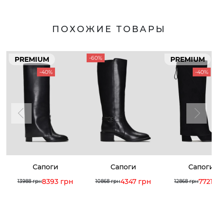
ПОХОЖИЕ ТОВАРЫ
-60%
PREMIUM
PREMIUM
-40%
-40%
Сапоги
Сапоги
Сапоги
8393 грн
4347 грн
7721 
13988 грн
10868 грн
12868 грн