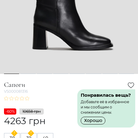
1
2
3
4
5
6
7
8
Сапоги
VS000081316
Понравилась вещь?
Добавьте её в избранное
и мы сообщим о
-60%
10658 грн
снижении цены.
4263 грн
Хорошо