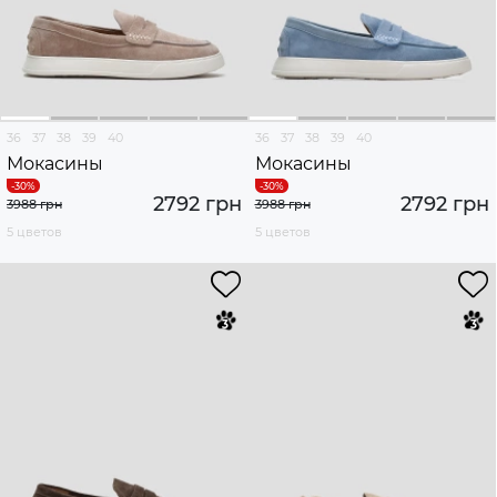
36
37
38
39
40
36
37
38
39
40
Мокасины
Мокасины
2792 грн
2792 грн
3988 грн
3988 грн
5 цветов
5 цветов