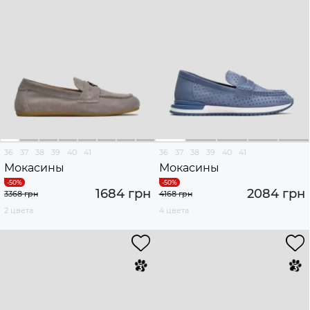
36
37
38
39
40
41
36
37
38
39
40
41
Мокасины
Мокасины
1684 грн
2084 грн
3368 грн
4168 грн
2 цвета
4 цвета