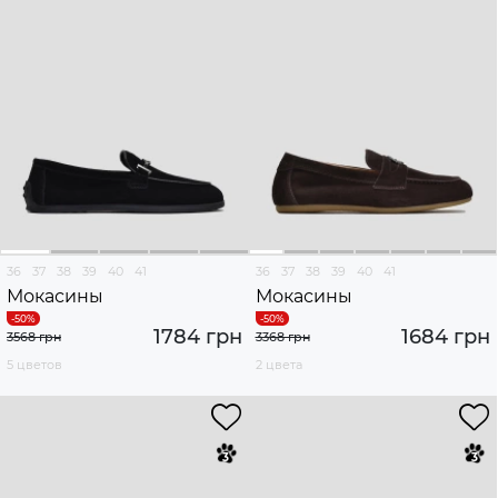
36
37
38
39
40
41
36
37
38
39
40
41
Мокасины
Мокасины
1784 грн
1684 грн
3568 грн
3368 грн
5 цветов
2 цвета