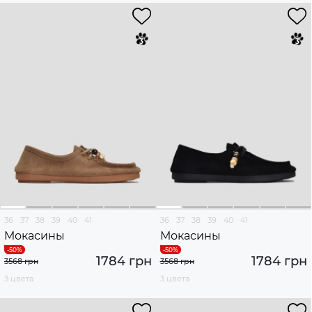
36
37
38
39
40
41
36
37
38
39
40
41
Мокасины
Мокасины
1784 грн
1784 грн
3568 грн
3568 грн
3 цвета
3 цвета