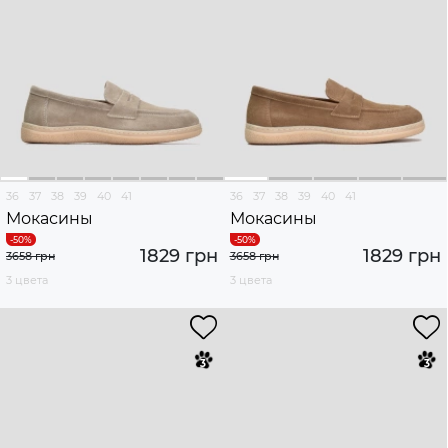
36
37
38
39
40
41
36
37
38
39
40
41
Мокасины
Мокасины
1829 грн
1829 грн
3658 грн
3658 грн
3 цвета
3 цвета