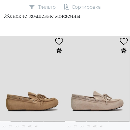
Фильтр
Сортировка
Женские замшевые мокасины
36
37
38
39
40
41
36
37
38
39
40
41