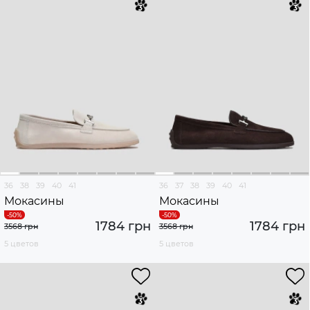
36
38
39
40
41
36
37
38
39
40
41
Мокасины
Мокасины
1784 грн
1784 грн
3568 грн
3568 грн
5 цветов
5 цветов