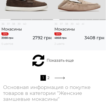
36
37
38
39
40
36
37
38
39
40
41
Мокасины
Мокасины
2792 грн
3408 грн
3988 грн
4868 грн
5 цветов
2 цвета
Показать еще
1
2
Основная информация о покупке
товаров в категории "Женские
замшевые мокасины"