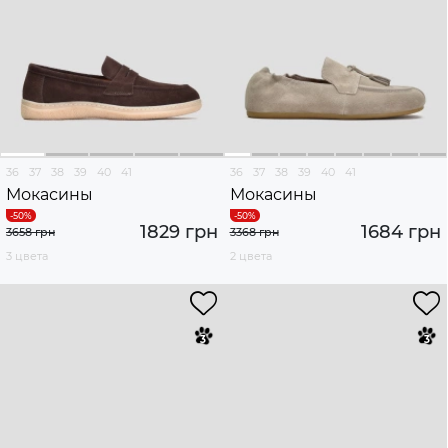
36
37
38
39
40
41
36
37
38
39
40
41
Мокасины
Мокасины
1829 грн
1684 грн
3658 грн
3368 грн
3 цвета
2 цвета