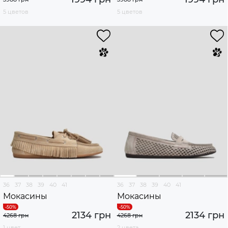
5 цветов
5 цветов
36
37
38
39
40
41
36
37
38
39
40
41
Мокасины
Мокасины
2134 грн
2134 грн
4268 грн
4268 грн
1 цвет
2 цвета