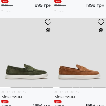
1999 грн
1999 грн
3998 грн
3998 грн
2 цвета
2 цвета
36
37
38
39
40
36
37
38
39
40
Мокасины
Мокасины
1994 грн
1994 грн
3988 грн
3988 грн