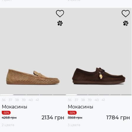
36
37
38
39
40
41
36
37
38
39
40
41
Мокасины
Мокасины
2134 грн
1784 грн
4268 грн
3568 грн
2 цвета
3 цвета