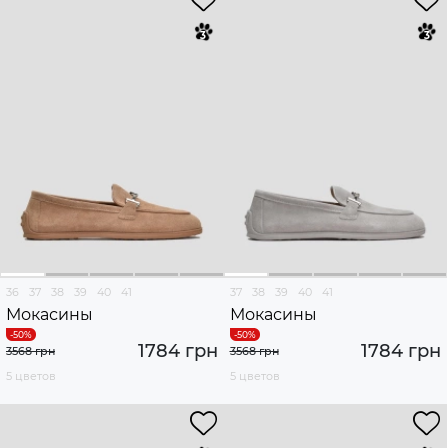
36
37
38
39
40
41
37
38
39
40
41
Мокасины
Мокасины
1784 грн
1784 грн
3568 грн
3568 грн
5 цветов
5 цветов