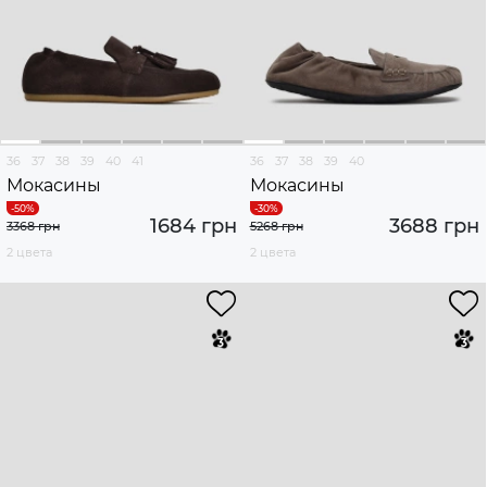
36
37
38
39
40
41
36
37
38
39
40
Мокасины
Мокасины
1684 грн
3688 грн
3368 грн
5268 грн
2 цвета
2 цвета