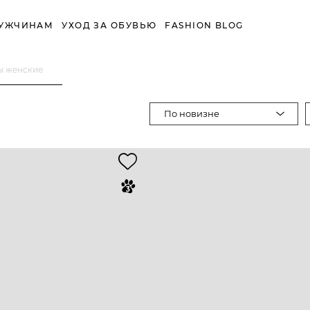
УЖЧИНАМ
УХОД ЗА ОБУВЬЮ
FASHION BLOG
ы женские
По новизне