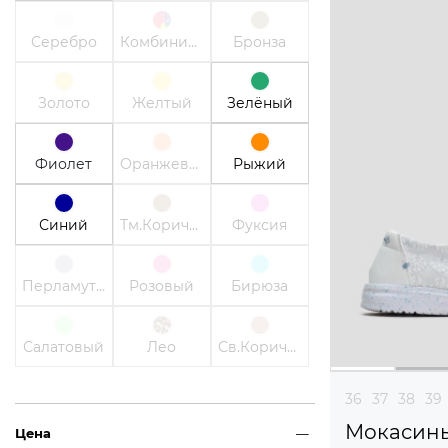
Серебро
Комбинированный
Бронза
Золото
Желтый
Зелёный
Фиолет
Оранжевый
Рыжий
Синий
Тм.Коричневый
Фуксия
Перламутр
Розовый
Бирюза
Салатовый
Лео
Св.Коричневый
36
37
38
39
Мокасин
Цена