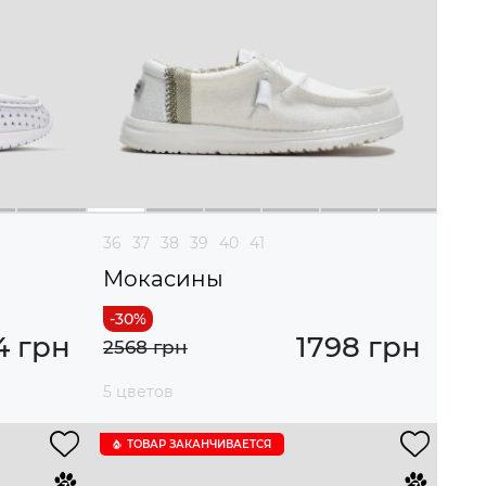
36
37
38
39
40
41
Мокасины
4 грн
1798 грн
2568 грн
5 цветов
ТОВАР ЗАКАНЧИВАЕТСЯ