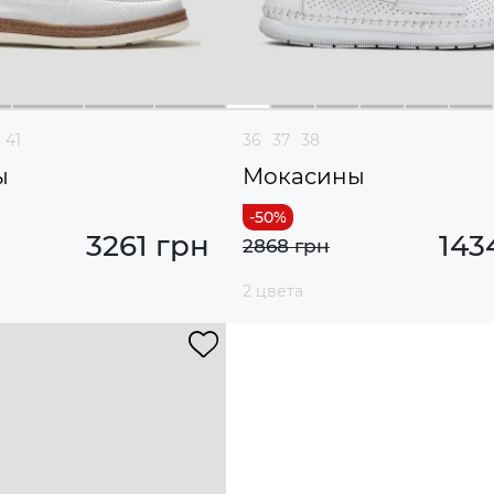
41
36
37
38
ы
Мокасины
3261 грн
143
2868 грн
2 цвета