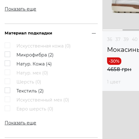
Показать еще
Материал подкладки
36
37
39
40
Искусственная кожа (
0
)
Мокасин
Микрофибра (
2
)
Натур. Кожа (
4
)
4658 грн
Натур. мех (
0
)
Шерсть (
0
)
1 цвет
Текстиль (
2
)
Искусственный мех (
0
)
Евро шерсть (
0
)
Показать еще