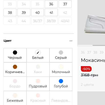
33
34
35
36
37
38
39
40
41
42
43
44
36/37
38/39
40/41
Цвет
36
37
38
39
Черный
Белый
Серый
Мокасин
Коричневый
Хаки
Молочный
3168 грн
2 цвета
Бордо
Пудровый
Голубой
Бежевый
Красный
Лавандовый