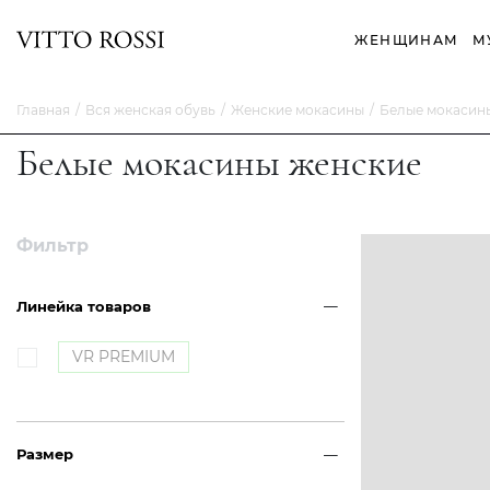
ЖЕНЩИНАМ
М
Главная
Вся женская обувь
Женские мокасины
Белые мокасин
Белые мокасины женские
Фильтр
Линейка товаров
VR PREMIUM
Размер