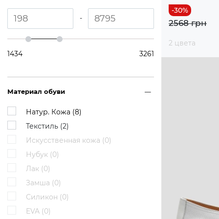
-
2568 грн
2 цвета
1434
3261
Материал обуви
Натур. Кожа (
8
)
Текстиль (
2
)
Искусственная кожа (
0
)
Нубук (
0
)
Лак (
0
)
Замша (
0
)
Силикон (
0
)
EVA (
0
)