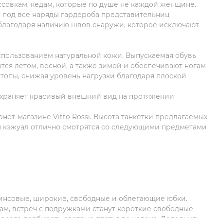
ссовкам, кедам, которые по душе не каждой женщине.
 под все наряды гардероба представительниц
 благодаря наличию швов снаружи, которое исключают
использованием натуральной кожи. Выпускаемая обувь
я летом, весной, а также зимой и обеспечивают ногам
топы, снижая уровень нагрузки благодаря плоской
охраняет красивый внешний вид на протяжении
т-магазине Vitto Rossi. Высота танкетки предлагаемых
иля кэжуал отлично смотрятся со следующими предметами
инсовые, широкие, свободные и облегающие юбки.
ам, встреч с подружками станут короткие свободные