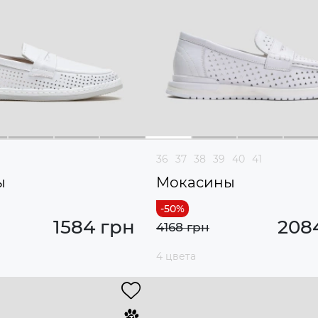
36
37
38
39
40
41
ы
Мокасины
1584 грн
208
4168 грн
4 цвета