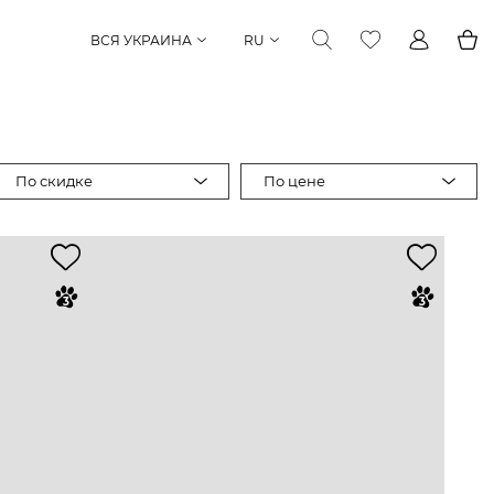
ВСЯ УКРАИНА
RU
По скидке
По цене