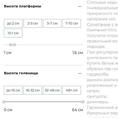
Стильные кеды 
Высота платформы
Универсальные 
прекрасного по
натирание ног.
до 2 см
2-5 см
5-7 см
7-10 см
Сочетание с 
Компания Vitto
10+ см
получила плоск
правильный воз
подошве.
При регулярно
1
см
1.6
см
длительного п
Купить белые ж
обувных пар со
Высота голенища
гардероба:
джинсы различн
укороченные и
до 16 см
16-32 см
32-48 см
48+ см
капри;
свитшоты;
джемперы.
Гармоничный ан
0
см
64
см
Идеальным вари