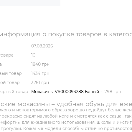
информация о покупке товаров в катего
07.08.2026
товара
10
а
1840 грн
вый товар
1434 грн
ой товар
3261 грн
лярный товар
Мокасины VS000093288 Белый
- 1798 грн
ские мокасины – удобная обувь для еж
ркого и неповторимого образа хорошо подойдут белые жен
прекрасно сидят на любой ноге и смотрятся как с casual, т
мфортны для ежедневного использования, школы и инстит
прогулки. Кожаные модели способны отлично противостоя