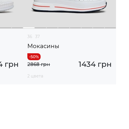
36
37
Мокасины
4 грн
1434 грн
2868 грн
2 цвета