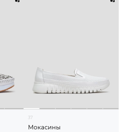
37
Мокасины