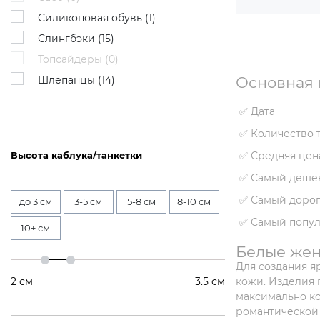
Силиконовая обувь (
1
)
Слингбэки (
15
)
Топсайдеры (
0
)
Шлёпанцы (
14
)
Основная 
✅ Дата
✅ Количество 
Высота каблука/танкетки
✅ Средняя цен
✅ Самый деше
✅ Самый дорог
до 3 см
3-5 см
5-8 см
8-10 см
✅ Самый попу
10+ см
Белые жен
Для создания я
2
см
3.5
см
кожи. Изделия 
максимально ко
романтической 