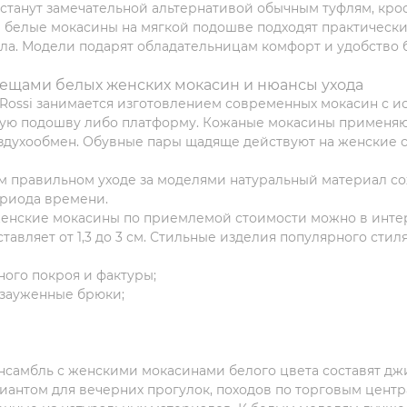
станут замечательной альтернативой обычным туфлям, кро
белые мокасины на мягкой подошве подходят практически
ла. Модели подарят обладательницам комфорт и удобство
вещами белых женских мокасин и нюансы ухода
 Rossi занимается изготовлением современных мокасин с 
ую подошву либо платформу. Кожаные мокасины применяютс
духообмен. Обувные пары щадяще действуют на женские с
м правильном уходе за моделями натуральный материал с
ериода времени.
енские мокасины по приемлемой стоимости можно в интерне
ставляет от 1,3 до 3 см. Стильные изделия популярного ст
ого покроя и фактуры;
 зауженные брюки;
самбль с женскими мокасинами белого цвета составят дж
антом для вечерних прогулок, походов по торговым центр