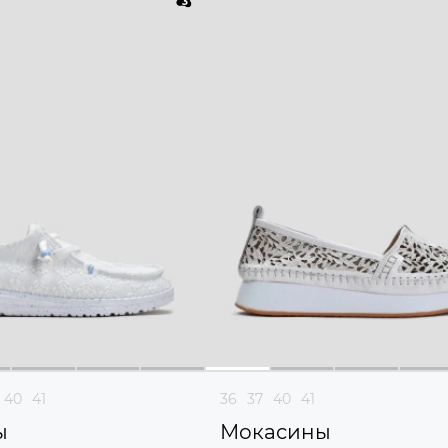
40
41
36
37
40
41
ы
Мокасины