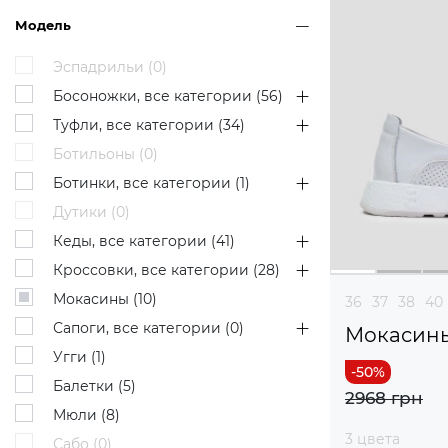
Модель
Эспадрильи (
0
)
Босоножки, все категории (
56
)
Туфли, все категории (
34
)
Ботильоны (
0
)
Ботинки, все категории (
1
)
Дутики (
0
)
Кеды, все категории (
41
)
Кроссовки, все категории (
28
)
Мокасины (
10
)
36
37
38
40
Сапоги, все категории (
0
)
Мокасин
Угги (
1
)
Балетки (
5
)
2968 грн
Мюли (
8
)
3 цвета
Сабо (
0
)