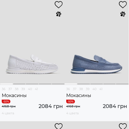
36
37
38
39
40
41
36
37
38
39
40
41
Мокасины
Мокасины
2084 грн
2084 грн
4168 грн
4168 грн
4 цвета
4 цвета