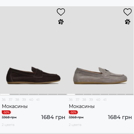
36
37
38
39
40
41
36
37
38
39
40
41
Мокасины
Мокасины
1684 грн
1684 грн
3368 грн
3368 грн
2 цвета
2 цвета