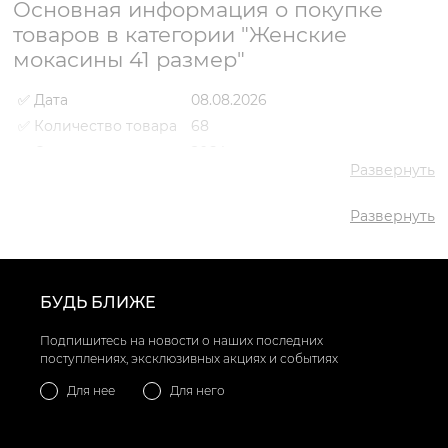
Основная информация о покупке
товаров в категории "Женские
мокасины 41 размер"
✅ Дата
08.08.2026
✅ Количество товара
68
✅ Средняя цена
2064 грн
Развернуть
✅ Самый дешевый
980 грн
товар
Развернуть
✅ Самый дорогой
3688 грн
товар
✅ Самый популярный
Мокасины VS000093288 Белый
товар
- 1798 грн
БУДЬ БЛИЖЕ
Подпишитесь на новости о наших последних
поступлениях, эксклюзивных акциях и событиях
Для нее
Для него