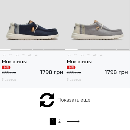
36
37
38
39
40
41
36
37
38
39
40
41
Мокасины
Мокасины
1798 грн
1798 грн
2568 грн
2568 грн
5 цветов
5 цветов
Показать еще
1
2