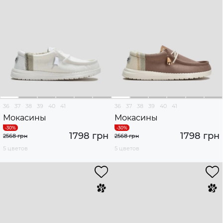
36
37
38
39
40
41
36
37
38
39
40
41
Мокасины
Мокасины
1798 грн
1798 грн
2568 грн
2568 грн
5 цветов
5 цветов