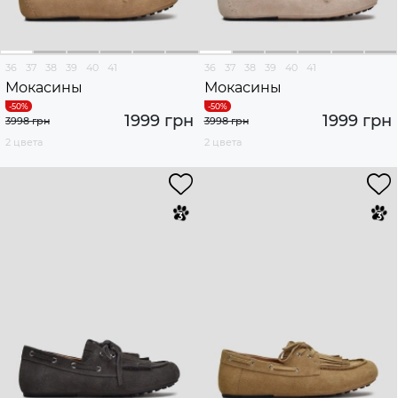
36
37
38
39
40
41
36
37
38
39
40
41
Мокасины
Мокасины
1999 грн
1999 грн
3998 грн
3998 грн
2 цвета
2 цвета