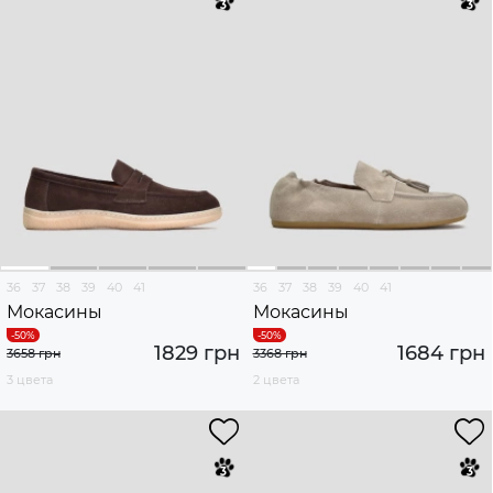
36
37
38
39
40
41
36
37
38
39
40
41
Мокасины
Мокасины
1829 грн
1684 грн
3658 грн
3368 грн
3 цвета
2 цвета