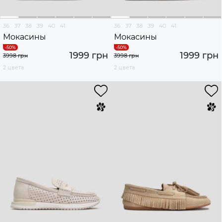
36
37
38
39
40
41
36
37
38
39
40
41
Мокасины
Мокасины
1999 грн
1999 грн
3998 грн
3998 грн
2 цвета
2 цвета