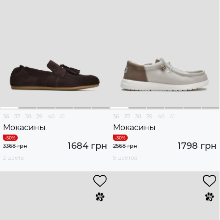
36
37
38
39
40
41
36
37
38
39
40
41
Мокасины
Мокасины
1684 грн
1798 грн
3368 грн
2568 грн
2 цвета
5 цветов