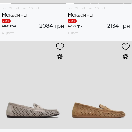
36
37
38
39
40
41
36
37
38
39
40
41
Мокасины
Мокасины
2084 грн
2134 грн
4168 грн
4268 грн
4 цвета
1 цвет