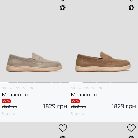
36
37
38
39
40
41
36
37
38
39
40
41
Мокасины
Мокасины
1829 грн
1829 грн
3658 грн
3658 грн
3 цвета
3 цвета