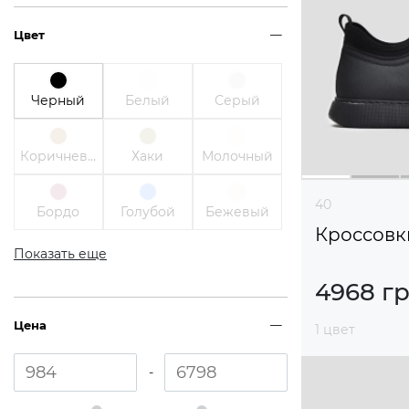
Цвет
Черный
Белый
Серый
Коричневый
Хаки
Молочный
40
Бордо
Голубой
Бежевый
Кроссовк
Показать еще
4968 г
Цена
1 цвет
-