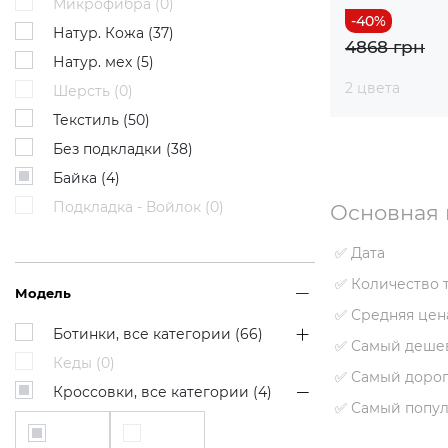
Микрофибра (
0
)
Натур. Кожа (
37
)
4868 грн
Натур. мех (
5
)
2 цвета
Шерсть (
0
)
Текстиль (
50
)
Без подкладки (
38
)
Байка (
4
)
Подкладка - Войлок (
0
)
Основная 
✅ Дата
✅ Количество 
Модель
✅ Средняя цен
Ботинки, все категории (
66
)
✅ Самый деше
Кеды (
0
)
✅ Самый дорог
Кроссовки, все категории (
4
)
✅ Самый попу