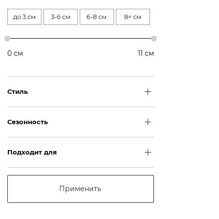
до 3 см
3-6 см
6-8 см
8+ см
0
см
11
см
Стиль
Сезонность
Подходит для
Применить