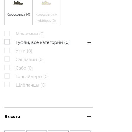
Кроссовки (
4
)
Кроссовки A
mbitious (
0
)
Мокасины (
0
)
Туфли, все категории (
0
)
Угги (
0
)
Сандалии (
0
)
Сабо (
0
)
Топсайдеры (
0
)
Шлёпанцы (
0
)
Высота