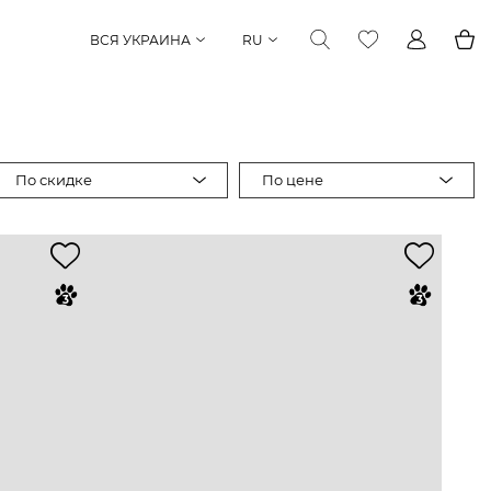
ВСЯ УКРАИНА
RU
По скидке
По цене