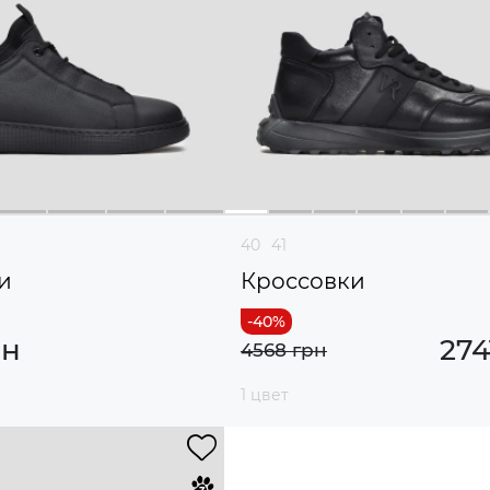
40
41
и
Кроссовки
рн
274
4568 грн
1 цвет