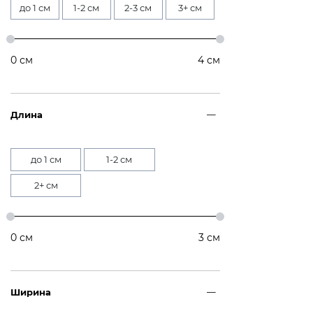
до 1 см
1-2 см
2-3 см
3+ см
0
см
4
см
Длина
до 1 см
1-2 см
2+ см
0
см
3
см
Ширина