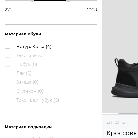
2741
4968
Материал обуви
Натур. Кожа (
4
)
Текстиль (
0
)
Нубук (
0
)
Лак (
0
)
Замша (
0
)
Силикон (
0
)
Текстиль/Нубук (
0
)
40
41
43
Материал подкладки
Кроссовк