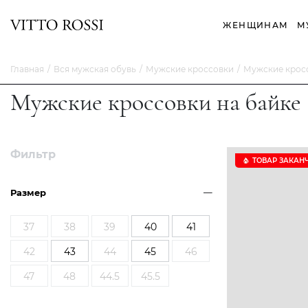
ЖЕНЩИНАМ
М
Главная
Вся мужская обувь
Мужские кроссовки
Мужские кросс
Мужские кроссовки на байке
Фильтр
ТОВАР ЗАКАН
Размер
37
38
39
40
41
42
43
44
45
46
47
48
44.5
45.5