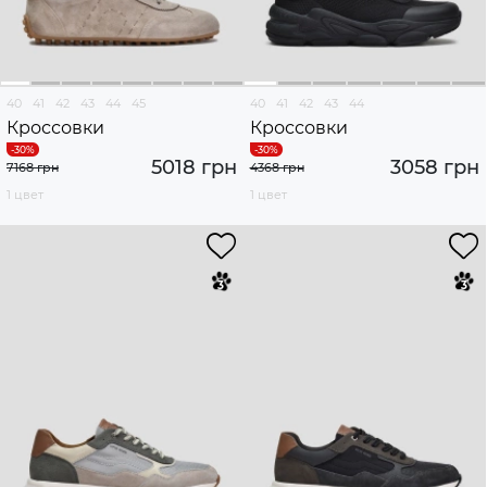
40
41
42
43
44
45
40
41
42
43
44
Кроссовки
Кроссовки
5018 грн
3058 грн
7168 грн
4368 грн
1 цвет
1 цвет