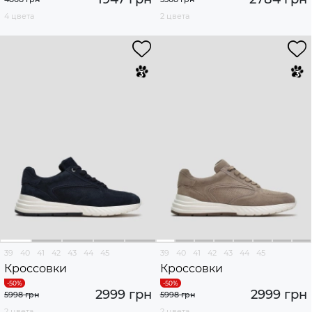
4 цвета
2 цвета
39
40
41
42
43
44
45
39
40
41
42
43
44
45
Кроссовки
Кроссовки
2999 грн
2999 грн
5998 грн
5998 грн
2 цвета
2 цвета