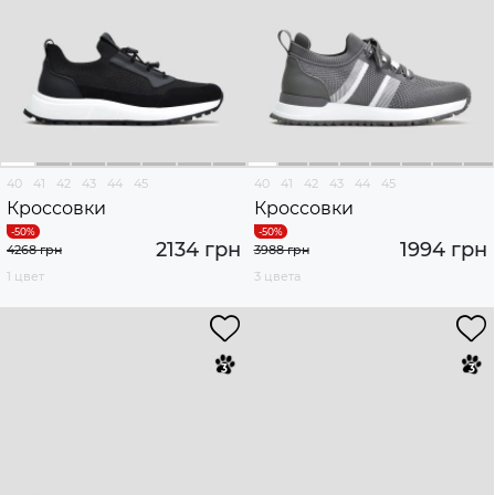
40
41
42
43
44
45
40
41
42
43
44
45
Кроссовки
Кроссовки
2134 грн
1994 грн
4268 грн
3988 грн
1 цвет
3 цвета