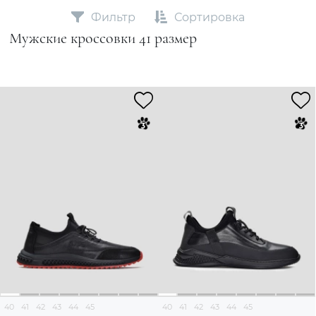
Фильтр
Сортировка
Мужские кроссовки 41 размер
40
41
42
43
44
45
40
41
42
43
44
45