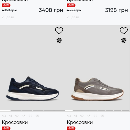
3408 грн
3198 грн
4868 грн
4568 грн
2 цвета
2 цвета
40
41
42
43
44
45
40
41
42
43
44
45
Кроссовки
Кроссовки