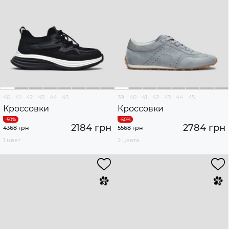
40
41
42
43
44
45
39
40
41
42
43
44
45
Кроссовки
Кроссовки
2184 грн
2784 грн
4368 грн
5568 грн
1 цвет
2 цвета