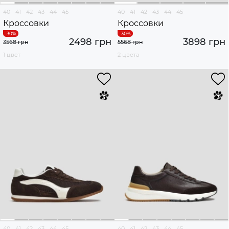
40
41
42
43
44
45
40
41
42
43
44
45
Кроссовки
Кроссовки
2498 грн
3898 грн
3568 грн
5568 грн
1 цвет
2 цвета
40
41
42
43
44
45
40
41
42
43
44
45