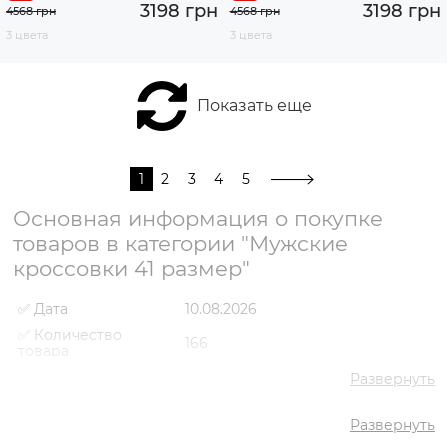
3198 грн
3198 грн
4568 грн
4568 грн
3 цвета
3 цвета
Показать еще
1
2
3
4
5
Основная информация о покупке
товаров в категории "Мужские
кроссовки 41 размер"
✅ Дата
10.08.2026
✅ Количество
166
товара
✅ Средняя цена
3569 грн
Развернуть
✅ Самый дешевый
1784 грн
товар
Развернуть
✅ Самый дорогой