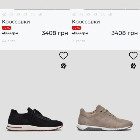
40
41
42
43
44
45
40
41
42
43
44
45
Кроссовки
Кроссовки
3408 грн
3408 грн
4868 грн
4868 грн
4 цвета
2 цвета