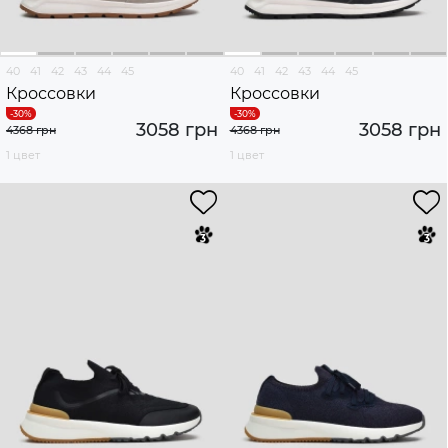
40
41
42
43
44
45
40
41
42
43
44
45
Кроссовки
Кроссовки
3058 грн
3058 грн
4368 грн
4368 грн
1 цвет
1 цвет