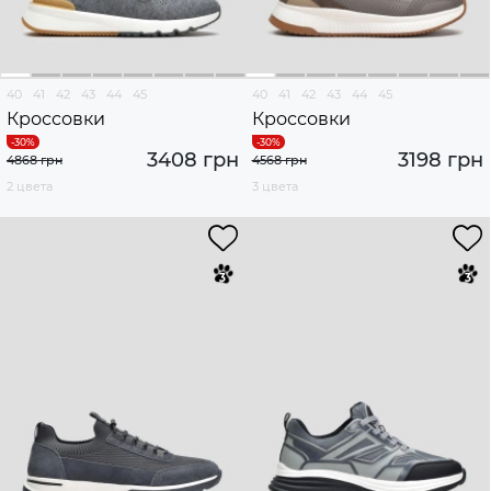
40
41
42
43
44
45
40
41
42
43
44
45
Кроссовки
Кроссовки
3408 грн
3198 грн
4868 грн
4568 грн
2 цвета
3 цвета