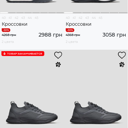
40
41
42
43
44
45
40
41
42
43
44
45
Кроссовки
Кроссовки
2988 грн
3058 грн
4268 грн
4368 грн
2 цвета
2 цвета
ТОВАР ЗАКАНЧИВАЕТСЯ