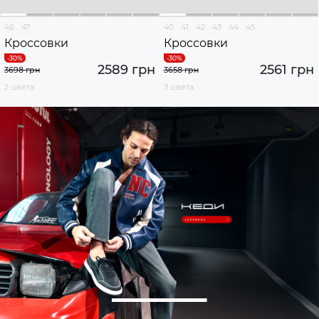
46
47
40
41
42
43
44
45
Кроссовки
Кроссовки
2589 грн
2561 грн
3698 грн
3658 грн
2 цвета
3 цвета