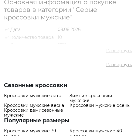
Основная информация о покупке
товаров в категории "Серые
кроссовки мужские"
✅ Дата
08.08.2026
✅ Количество товара
10
✅ Средняя цена
2719 грн
Развернуть
✅ Самый дешевый
1947 грн
товар
Развернуть
✅ Самый дорогой
3408 грн
товар
✅ Самый популярный
Кроссовки VS000093012 Серый
товар
- 2561 грн
Сезонные кроссовки
Кроссовки мужские лето
Зимние кроссовки
мужские
Кроссовки мужские весна
Кроссовки мужские осень
Кроссовки демисезонные
мужские
Популярные размеры
Кроссовки мужские 39
Кроссовки мужские 40
размер
размер