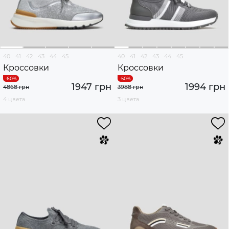
40
41
42
43
44
45
40
41
42
43
44
45
Кроссовки
Кроссовки
1947 грн
1994 грн
4868 грн
3988 грн
4 цвета
3 цвета