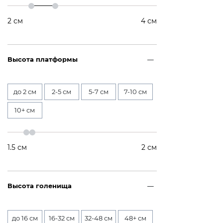
2
см
4
см
Высота платформы
до 2 см
2-5 см
5-7 см
7-10 см
10+ см
1.5
см
2
см
Высота голенища
до 16 см
16-32 см
32-48 см
48+ см