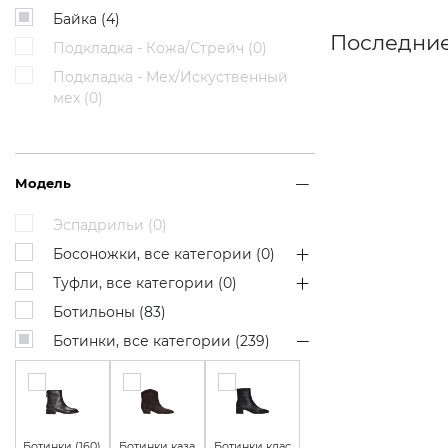
Байка (
4
)
Последние
Подкладка - Кожа/Стрейч (
0
)
Подкладка - Мех/Искуственный
мех (
0
)
Модель
Эспадрильи (
0
)
Босоножки, все категории (
0
)
Туфли, все категории (
0
)
Ботильоны (
83
)
Ботинки, все категории (
239
)
Ботинки (
160
)
Ботинки каза
Ботинки клас