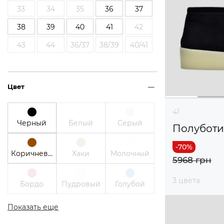
33
34
35
36
37
38
39
40
41
42
43
44
36/37
38/39
40/41
Цвет
41
Черный
Белый
Серый
Полубот
Коричневый
Хаки
Молочный
5968 грн
3 цвета
Бордо
Пудровый
Голубой
Показать еще