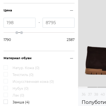
Цена
-
1790
2387
Материал обуви
Натур. Кожа (
0
)
Текстиль (
0
)
Искусственная кожа (
0
)
Нубук (
0
)
36
37
38
40
Лак (
0
)
Полубот
Замша (
4
)