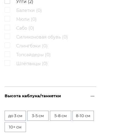
Угги (
2
)
Балетки (
0
)
Мюли (
0
)
Сабо (
0
)
Силиконовая обувь (
0
)
Слингбэки (
0
)
Топсайдеры (
0
)
Шлёпанцы (
0
)
Высота каблука/танкетки
до 3 см
3-5 см
5-8 см
8-10 см
10+ см