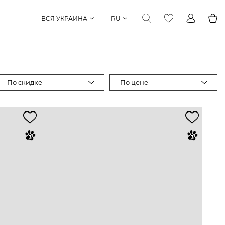
ВСЯ УКРАИНА
RU
По скидке
По цене