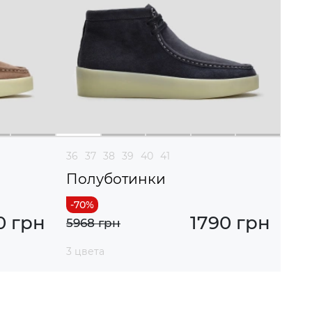
36
37
38
39
40
41
Полуботинки
0 грн
1790 грн
5968 грн
3 цвета