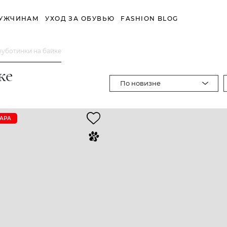
УЖЧИНАМ
УХОД ЗА ОБУВЬЮ
FASHION BLOG
уботинки на байке
ке
По новизне
ПАРА