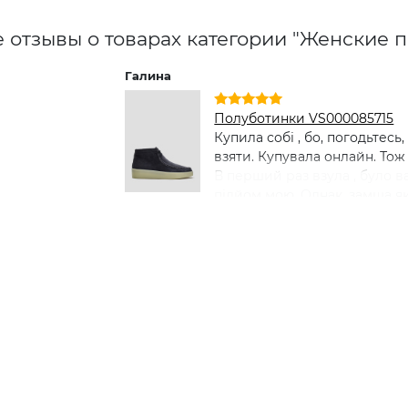
 отзывы о товарах категории "Женские п
Галина
Полуботинки VS000085715
Купила собі , бо, погодьтесь, 
взяти. Купувала онлайн. То
В перший раз взула , було 
підйом мою. Однак, замша як
матеріал. Зараз ношу, не зні
не надавила. Як у капцях , д
на зиму з хутром , думаю вз
весну) взуття багато не бува
шнурок