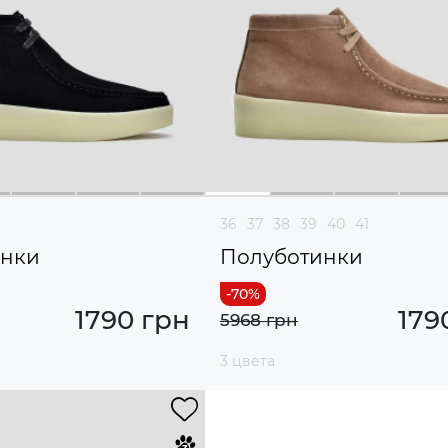
36
37
38
39
40
41
инки
Полуботинки
1790 грн
179
5968 грн
3 цвета