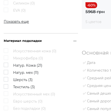
Силикон (
0
)
EVA (
0
)
5968 грн
Показать еще
5 цветов
Материал подкладки
Искусственная кожа (
0
)
Основная 
Микрофибра (
0
)
✅ Дата
Натур. Кожа (
21
)
✅ Количество 
Натур. мех (
11
)
✅ Средний ре
Шерсть (
3
)
✅ Средняя цен
Текстиль (
3
)
✅ Самый деше
Искусственный мех (
0
)
✅ Самый дорог
Евро шерсть (
0
)
Без подкладки (
0
)
✅ Самый попу