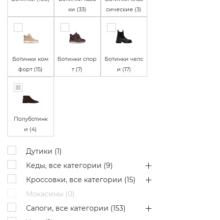
ки (
33
)
сические (
3
)
Ботинки ком
Ботинки спор
Ботинки челс
форт (
15
)
т (
7
)
и (
17
)
Полуботинк
и (
4
)
Дутики (
1
)
Кеды, все категории (
9
)
Кроссовки, все категории (
15
)
Мокасины (
0
)
Сапоги, все категории (
153
)