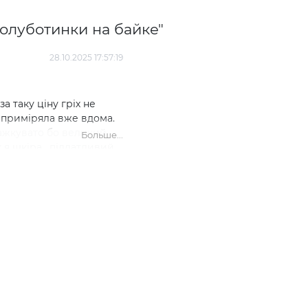
олуботинки на байке"
28.10.2025 17:57:19
за таку ціну гріх не
ж приміряла вже вдома.
важкувато бо великий
Больше...
 я шкіра , піддатливий
маю, нічого не натерла і
уже зручні . Ще купила
яти ще нший колір на
є. Єдине , витягла