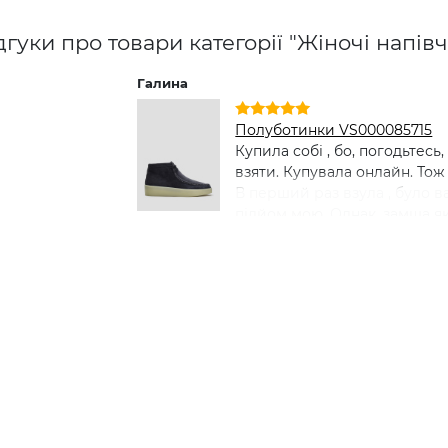
дгуки про товари категорії "Жіночі напів
Галина
Полуботинки VS000085715
Купила собі , бо, погодьтесь, 
взяти. Купувала онлайн. То
В перший раз взула , було 
підйом мою. Однак, замша як
матеріал. Зараз ношу, не зні
не надавила. Як у капцях , д
на зиму з хутром , думаю вз
весну) взуття багато не бува
шнурок