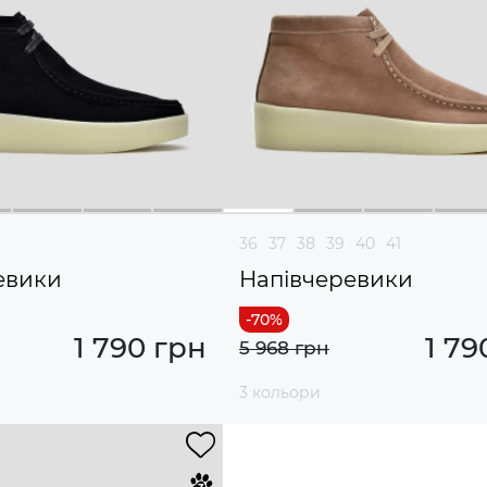
36
37
38
39
40
41
евики
Напівчеревики
1 790 грн
1 79
5 968 грн
3 кольори