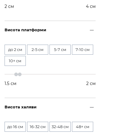
2
см
4
см
Висота платформи
до 2 см
2-5 см
5-7 см
7-10 см
10+ см
1.5
см
2
см
Висота халяви
до 16 см
16-32 см
32-48 см
48+ см