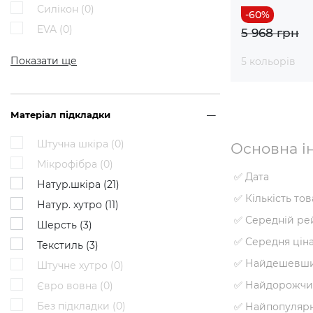
Силікон (
0
)
EVA (
0
)
5 968 грн
Показати ще
5 кольорів
Матеріал підкладки
Штучна шкіра (
0
)
Основна ін
Мікрофібра (
0
)
✅ Дата
Натур.шкіра (
21
)
✅ Кількість то
Натур. хутро (
11
)
✅ Середній ре
Шерсть (
3
)
✅ Середня цін
Текстиль (
3
)
✅ Найдешевши
Штучне хутро (
0
)
✅ Найдорожчи
Євро вовна (
0
)
Без підкладки (
0
)
✅ Найпопуляр