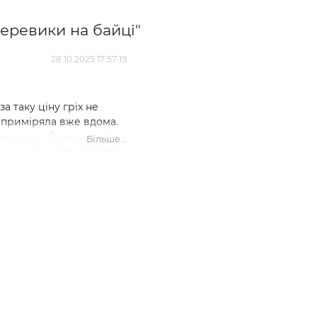
черевики на байці"
28.10.2025 17:57:19
за таку ціну гріх не
ж приміряла вже вдома.
важкувато бо великий
Більше...
 я шкіра , піддатливий
маю, нічого не натерла і
уже зручні . Ще купила
яти ще нший колір на
є. Єдине , витягла