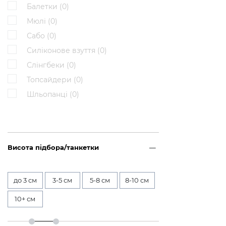
Балетки (
0
)
Мюлі (
0
)
Сабо (
0
)
Силіконове взуття (
0
)
Слінгбеки (
0
)
Топсайдери (
0
)
Шльопанці (
0
)
Висота підбора/танкетки
до 3 см
3-5 см
5-8 см
8-10 см
10+ см