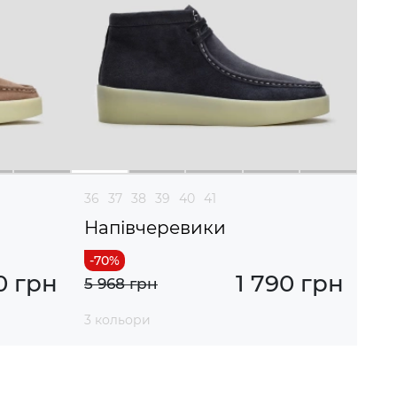
36
37
38
39
40
41
Напівчеревики
0 грн
1 790 грн
5 968 грн
3 кольори