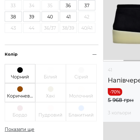
33
34
35
36
37
38
39
40
41
42
43
44
36/37
38/39
40/41
Колір
41
Чорний
Білий
Сірий
Напівчер
Коричневий
Хакі
Молочний
5 968 грн
3 кольори
Бордо
Пудровий
Блакитний
Показати ще