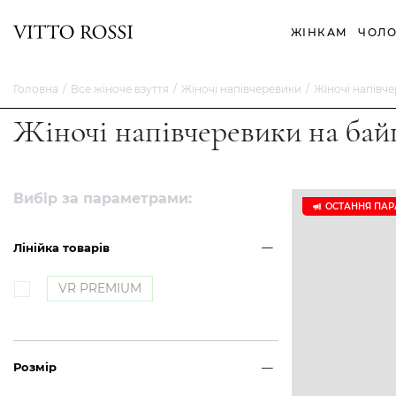
ЖІНКАМ
ЧОЛО
Головна
Все жіноче взуття
Жіночі напівчеревики
Жіночі напівче
Жіночі напівчеревики на бай
Вибір за параметрами:
ОСТАННЯ ПАР
Лінійка товарів
VR PREMIUM
Розмір