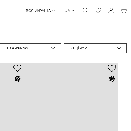
ВСЯ УКРАЇНА
UA
За знижкою
За ціною