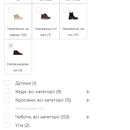
Черевики ко
Черевики сп
Черевики че
мфорт (
15
)
орт (
7
)
лсі (
17
)
Напівчереви
ки (
4
)
Дутики (
1
)
Кеди, всі категорії (
9
)
Кросівки, всі категорії (
15
)
Мокасини (
0
)
Чоботи, всі категорії (
153
)
Уги (
2
)