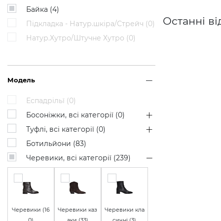
Байка (
4
)
Останні ві
Підкладка - Натур.шкіра/Стрейч (
0
)
Натур.Хутро/Штучне Хутро (
0
)
Модель
Еспадрільї (
0
)
Босоніжки, всі категорії (
0
)
Туфлі, всі категорії (
0
)
Ботильйони (
83
)
Черевики, всі категорії (
239
)
Черевики (
16
Черевики каз
Черевики кла
0
)
аки (
33
)
сичні (
3
)