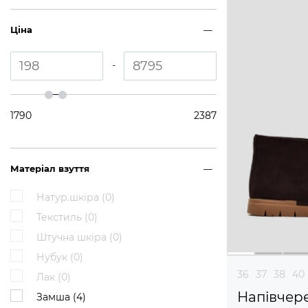
Ціна
-
1790
2387
Матеріал взуття
Натур.шкіра (
0
)
Текстиль (
0
)
Штучна шкіра (
0
)
Нубук (
0
)
36
37
38
40
Лак (
0
)
Напівчер
Замша (
4
)