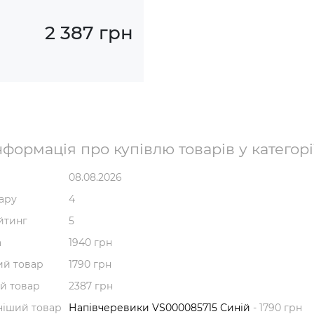
2 387 грн
формація про купівлю товарів у категорі
08.08.2026
вару
4
йтинг
5
а
1940 грн
й товар
1790 грн
й товар
2387 грн
ніший товар
Напівчеревики VS000085715 Синій
- 1790 грн