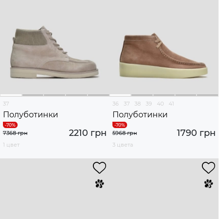
37
36
37
38
39
40
41
Полуботинки
Полуботинки
2210 грн
1790 грн
7368 грн
5968 грн
1 цвет
3 цвета