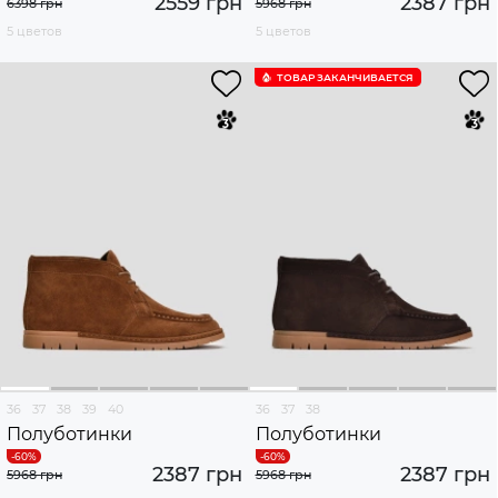
2559 грн
2387 грн
6398 грн
5968 грн
5 цветов
5 цветов
ТОВАР ЗАКАНЧИВАЕТСЯ
36
37
38
39
40
36
37
38
Полуботинки
Полуботинки
2387 грн
2387 грн
5968 грн
5968 грн