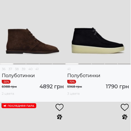
36
37
38
39
40
41
41
Полуботинки
Полуботинки
4892 грн
1790 грн
6988 грн
5968 грн
2 цвета
3 цвета
ПОСЛЕДНЯЯ ПАРА