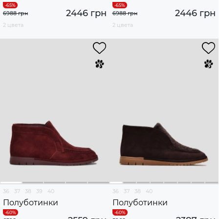
2446 грн
2446 грн
6988 грн
6988 грн
2 цвета
2 цвета
36
37
38
39
40
36
37
38
40
Полуботинки
Полуботинки