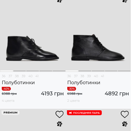
36
37
38
39
40
41
36
37
38
39
40
41
Полуботинки
Полуботинки
4193 грн
4892 грн
6988 грн
6988 грн
4 цвета
2 цвета
PREMIUM
ПОСЛЕДНЯЯ ПАРА