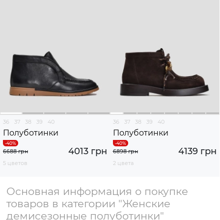
36
37
38
39
40
36
37
38
39
40
Полуботинки
Полуботинки
4013 грн
4139 грн
6688 грн
6898 грн
5 цветов
2 цвета
Основная информация о покупке
товаров в категории "Женские
демисезонные полуботинки"