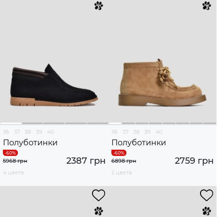
36
37
38
39
40
36
37
38
39
40
Полуботинки
Полуботинки
2387 грн
2759 грн
5968 грн
6898 грн
4 цвета
2 цвета