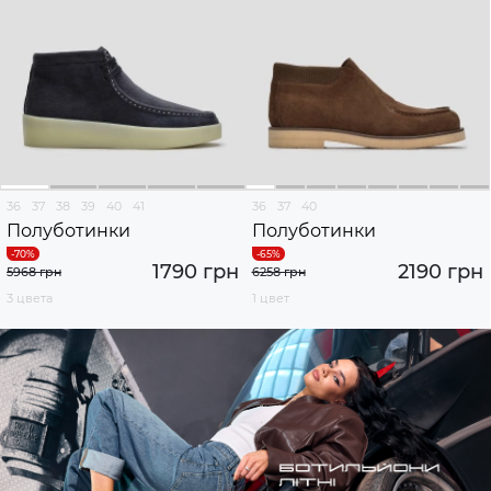
36
37
38
39
40
41
36
37
40
Полуботинки
Полуботинки
1790 грн
2190 грн
5968 грн
6258 грн
3 цвета
1 цвет