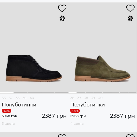
36
37
38
39
40
36
37
38
39
40
Полуботинки
Полуботинки
2387 грн
2387 грн
5968 грн
5968 грн
3 цвета
4 цвета