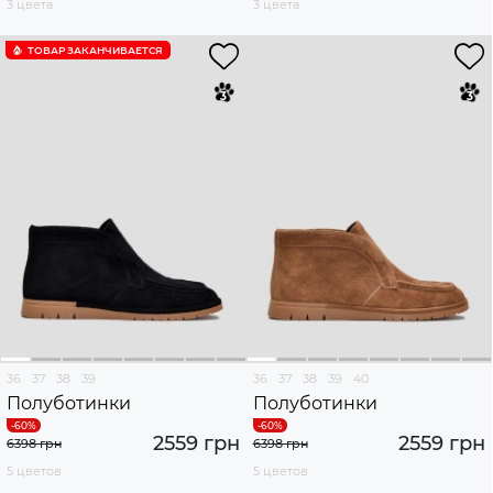
3 цвета
3 цвета
ТОВАР ЗАКАНЧИВАЕТСЯ
36
37
38
39
36
37
38
39
40
Полуботинки
Полуботинки
2559 грн
2559 грн
6398 грн
6398 грн
5 цветов
5 цветов