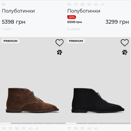
36
36
37
38
39
40
41
Полуботинки
Полуботинки
5398 грн
3299 грн
6598 грн
1 цвет
4 цвета
PREMIUM
PREMIUM
36
37
38
39
40
41
37
38
39
40
41