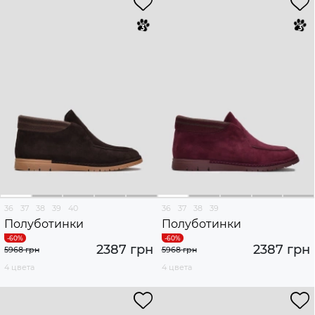
36
37
38
39
40
36
37
38
39
Полуботинки
Полуботинки
2387 грн
2387 грн
5968 грн
5968 грн
4 цвета
4 цвета