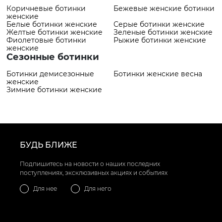
Коричневые ботинки
Бежевые женские ботинки
женские
Белые ботинки женские
Серые ботинки женские
Желтые ботинки женские
Зеленые ботинки женские
Фиолетовые ботинки
Рыжие ботинки женские
женские
Сезонные ботинки
Ботинки демисезонные
Ботинки женские весна
женские
Зимние ботинки женские
БУДЬ БЛИЖЕ
Подпишитесь на новости о наших последних
поступлениях, эксклюзивных акциях и событиях
Для нее
Для него