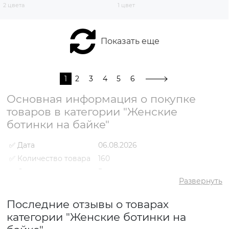
2 цвета
1 цвет
Показать еще
1
2
3
4
5
6
Основная информация о покупке
товаров в категории "Женские
ботинки на байке"
✅ Дата
06.08.2026
✅ Количество товара
160
✅ Средний рейтинг
5
Развернуть
✅ Средняя цена
2709 грн
✅ Самый дешевый
Последние отзывы о товарах
1317 грн
товар
категории "Женские ботинки на
✅ Самый дорогой
5741 грн
товар