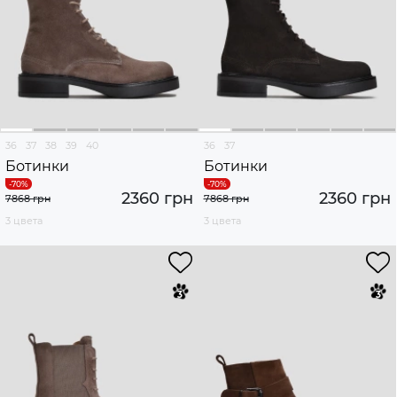
36
37
38
39
40
36
37
Ботинки
Ботинки
2360 грн
2360 грн
7868 грн
7868 грн
3 цвета
3 цвета