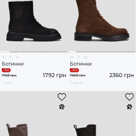
36
37
39
36
37
38
Ботинки
Ботинки
1792 грн
2360 грн
7168 грн
7868 грн
1 цвет
3 цвета