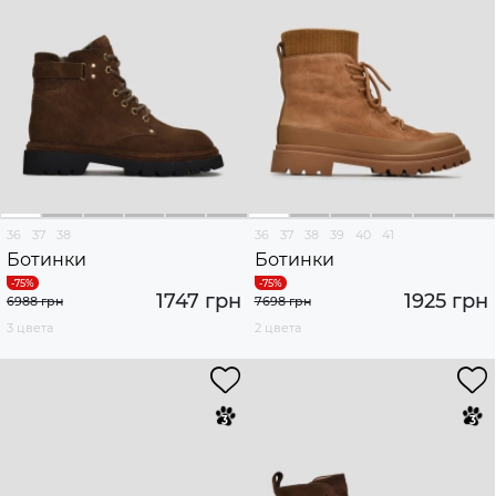
36
37
38
36
37
38
39
40
41
Ботинки
Ботинки
1747 грн
1925 грн
6988 грн
7698 грн
3 цвета
2 цвета