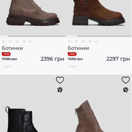
36
37
38
39
40
36
37
38
39
40
Ботинки
Ботинки
2396 грн
2297 грн
7988 грн
7658 грн
1 цвет
1 цвет