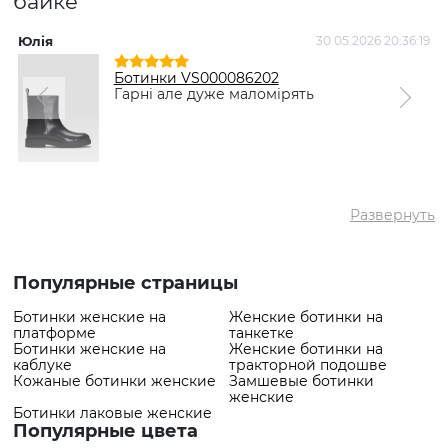
байке"
✅ Самый популярный
Ботинки VS000090504 Черный
товар
- 1739 грн
Юлія
30.05.2026 20:36:19
Ботинки VS000086202
Гарні але дуже маломірять
Развернуть
Популярные страницы
Ботинки женские на
Женские ботинки на
платформе
танкетке
Ботинки женские на
Женские ботинки на
каблуке
тракторной подошве
Кожаные ботинки женские
Замшевые ботинки
женские
Ботинки лаковые женские
Популярные цвета