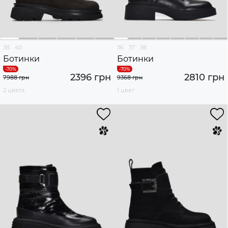
38
40
36
37
38
Ботинки
Ботинки
2396 грн
2810 грн
7988 грн
9368 грн
2 цвета
1 цвет