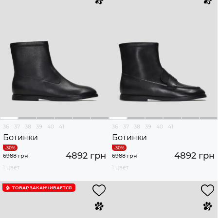
36
37
38
39
40
41
36
37
38
39
40
41
Ботинки
Ботинки
4892 грн
4892 грн
6988 грн
6988 грн
1 цвет
1 цвет
ТОВАР ЗАКАНЧИВАЕТСЯ