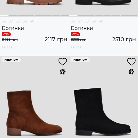
36
37
38
39
40
36
37
38
39
40
Ботинки
Ботинки
2117 грн
2510 грн
8468 грн
8368 грн
1 цвет
1 цвет
PREMIUM
PREMIUM