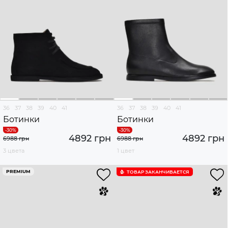
36
37
38
39
40
41
36
37
38
39
40
41
Ботинки
Ботинки
4892 грн
4892 грн
6988 грн
6988 грн
3 цвета
1 цвет
PREMIUM
ТОВАР ЗАКАНЧИВАЕТСЯ