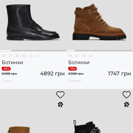
36
37
38
39
40
41
36
37
38
40
Ботинки
Ботинки
4892 грн
1747 грн
6988 грн
6988 грн
1 цвет
3 цвета