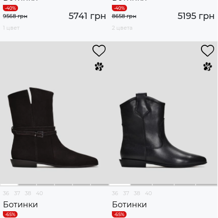
5741 грн
5195 грн
9568 грн
8658 грн
1 цвет
2 цвета
36
37
38
40
36
37
38
40
Ботинки
Ботинки