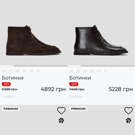
36
37
38
39
40
41
36
37
38
39
40
41
Ботинки
Ботинки
4892 грн
5228 грн
6988 грн
7468 грн
3 цвета
3 цвета
PREMIUM
PREMIUM