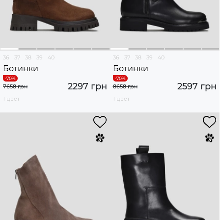
36
37
38
39
40
36
37
38
39
40
Ботинки
Ботинки
2297 грн
2597 грн
7658 грн
8658 грн
1 цвет
1 цвет