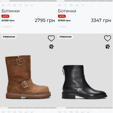
36
37
38
39
40
41
36
37
38
40
41
Ботинки
Ботинки
2795 грн
3347 грн
6988 грн
8368 грн
2 цвета
1 цвет
PREMIUM
PREMIUM
36
37
38
39
40
41
36
37
38
39
40
41