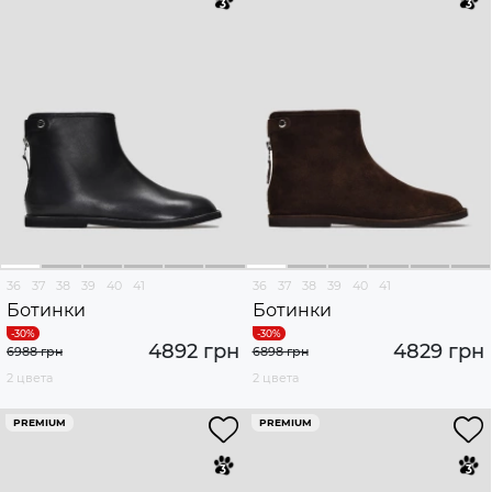
36
37
38
39
40
41
36
37
38
39
40
41
Ботинки
Ботинки
4892 грн
4829 грн
6988 грн
6898 грн
2 цвета
2 цвета
PREMIUM
PREMIUM