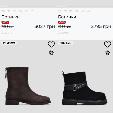
36
37
38
39
40
41
36
37
38
39
40
41
Ботинки
Ботинки
3027 грн
2795 грн
7568 грн
6988 грн
2 цвета
2 цвета
PREMIUM
PREMIUM