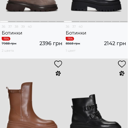
36
37
38
39
40
36
37
40
Ботинки
Ботинки
2396 грн
2142 грн
7988 грн
8568 грн
2 цвета
1 цвет