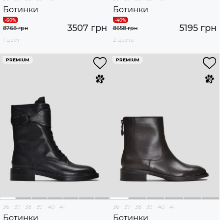
Ботинки
Ботинки
3507 грн
5195 грн
8768 грн
8658 грн
1 цвет
2 цвета
PREMIUM
PREMIUM
36
37
38
39
40
41
36
37
38
39
40
41
Ботинки
Ботинки