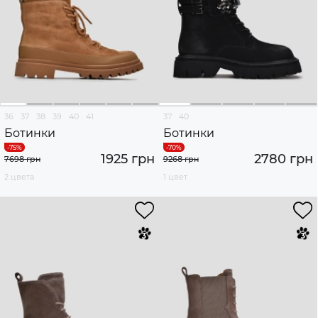
36
37
38
39
40
41
37
40
Ботинки
Ботинки
1925 грн
2780 грн
7698 грн
9268 грн
2 цвета
1 цвет