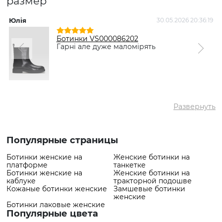
размер"
✅ Самый популярный
Ботинки VS000090484 Черный
товар
- 1630 грн
Юлія
30.05.2026 20:36:19
Ботинки VS000086202
Гарні але дуже маломірять
Развернуть
Популярные страницы
Ботинки женские на
Женские ботинки на
платформе
танкетке
Ботинки женские на
Женские ботинки на
каблуке
тракторной подошве
Кожаные ботинки женские
Замшевые ботинки
женские
Ботинки лаковые женские
Популярные цвета