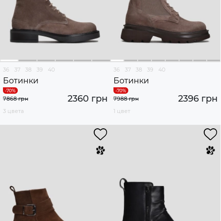
36
37
38
39
40
36
37
38
39
40
Ботинки
Ботинки
2360 грн
2396 грн
7868 грн
7988 грн
3 цвета
1 цвет