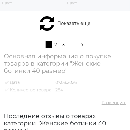
1 цвет
1 цвет
Показать еще
1
2
3
Основная информация о покупке
товаров в категории "Женские
ботинки 40 размер"
✅ Дата
07.08.2026
✅ Количество товара
284
✅ Средний рейтинг
5
Развернуть
✅ Средняя цена
2701 грн
✅ Самый дешевый
Последние отзывы о товарах
1317 грн
товар
категории "Женские ботинки 40
✅ Самый дорогой
5741 грн
товар