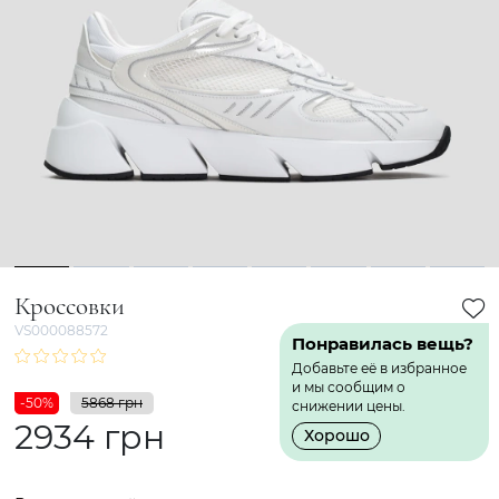
1
2
3
4
5
6
7
8
Кроссовки
VS000088572
Понравилась вещь?
Добавьте её в избранное
и мы сообщим о
-50%
5868 грн
снижении цены.
2934 грн
Хорошо