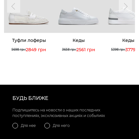
Туфли лоферы
Кеды
Кеды
2849 грн
2561 грн
3779 
5698 грн
3658 грн
5398 грн
БУДЬ БЛИЖЕ
Подпишитесь на новости о наших последних
поступлениях, эксклюзивных акциях и событиях
Для нее
Для него