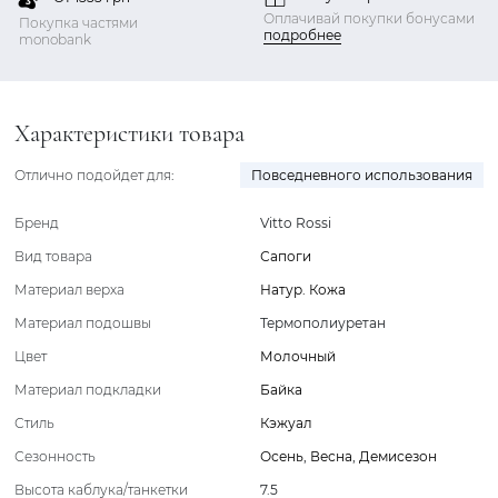
Оплачивай покупки бонусами
Покупка частями
подробнее
monobank
Характеристики товара
Отлично подойдет для:
Повседневного использования
Бренд
Vitto Rossi
Вид товара
Сапоги
Материал верха
Натур. Кожа
Материал подошвы
Термополиуретан
Цвет
Молочный
Материал подкладки
Байка
Стиль
Кэжуал
Сезонность
Осень
,
Весна
,
Демисезон
Высота каблука/танкетки
7.5