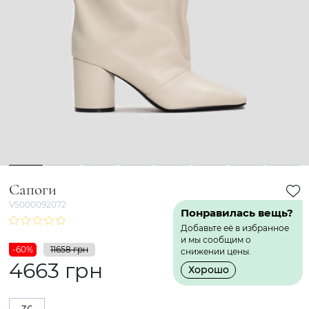
1
2
3
4
5
6
7
8
Сапоги
VS000092072
Понравилась вещь?
Добавьте её в избранное
и мы сообщим о
-60%
11658 грн
снижении цены.
4663 грн
Хорошо