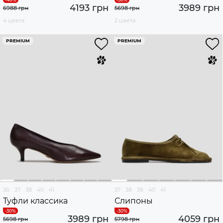
4193 грн
3989 грн
6988 грн
5698 грн
4 цвета
2 цвета
PREMIUM
PREMIUM
36
37
38
40
41
37
38
39
40
41
Туфли классика
Слипоны
3989 грн
4059 грн
5698 грн
5798 грн