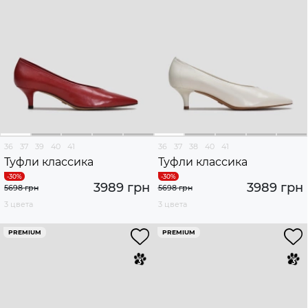
36
37
39
40
41
36
37
38
40
41
Туфли классика
Туфли классика
3989 грн
3989 грн
5698 грн
5698 грн
3 цвета
3 цвета
PREMIUM
PREMIUM