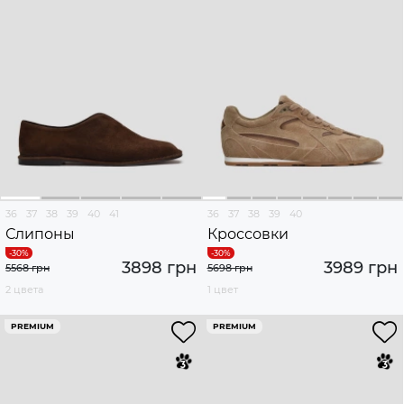
36
37
38
39
40
41
36
37
38
39
40
Слипоны
Кроссовки
3898 грн
3989 грн
5568 грн
5698 грн
2 цвета
1 цвет
PREMIUM
PREMIUM