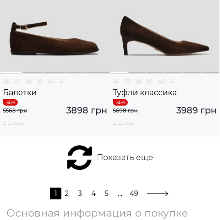
36
37
38
39
40
41
36
37
38
39
40
41
Балетки
Туфли классика
3898 грн
3989 грн
5568 грн
5698 грн
2 цвета
2 цвета
Показать еще
1
2
3
4
5
...
49
Основная информация о покупке