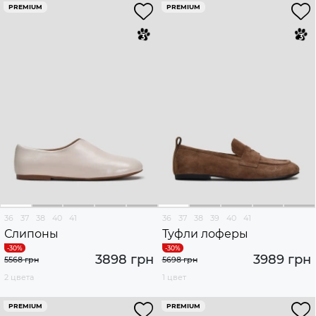
PREMIUM
PREMIUM
36
37
38
40
41
36
37
38
39
40
41
Слипоны
Туфли лоферы
3898 грн
3989 грн
5568 грн
5698 грн
2 цвета
1 цвет
PREMIUM
PREMIUM