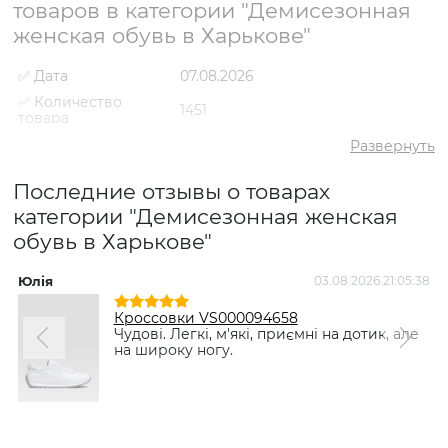
товаров в категории "Демисезонная
женская обувь в Харькове"
✅ Дата
07.08.2026
✅ Количество
1451
товара
✅ Средний рейтинг
4.9
Развернуть
✅ Средняя цена
3176 грн
Последние отзывы о товарах
✅ Самый дешевый
947 грн
товар
категории "Демисезонная женская
обувь в Харькове"
✅ Самый дорогой
8795 грн
товар
✅ Самый
Сапоги-чулки VS000079506
Юлія
03.08.2026 21:05:38
популярный товар
Черный
- 2981 грн
Кроссовки VS000094658
Чудові. Легкі, м'які, приємні на дотик, але
на широку ногу.