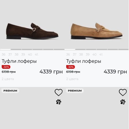
36
37
38
39
40
41
36
37
38
39
40
41
Туфли лоферы
Туфли лоферы
4339 грн
4339 грн
6198 грн
6198 грн
2 цвета
2 цвета
PREMIUM
PREMIUM