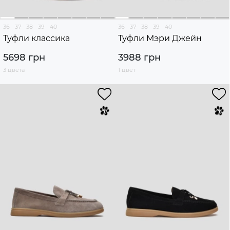
36
37
38
39
40
36
37
38
39
40
Туфли классика
Туфли Мэри Джейн
5698 грн
3988 грн
3 цвета
1 цвет