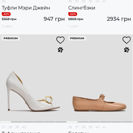
36
36
37
38
39
40
41
Туфли Мэри Джейн
Слингбэки
947 грн
2934 грн
5568 грн
5868 грн
1 цвет
1 цвет
PREMIUM
PREMIUM
37
38
39
40
36
37
38
39
40
41