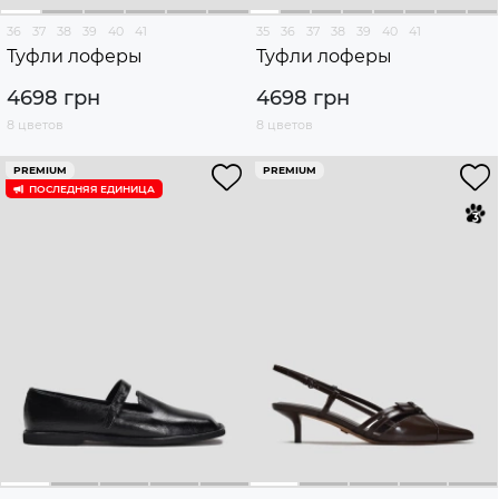
36
37
38
39
40
41
35
36
37
38
39
40
41
Туфли лоферы
Туфли лоферы
4698 грн
4698 грн
8 цветов
8 цветов
PREMIUM
PREMIUM
ПОСЛЕДНЯЯ ЕДИНИЦА