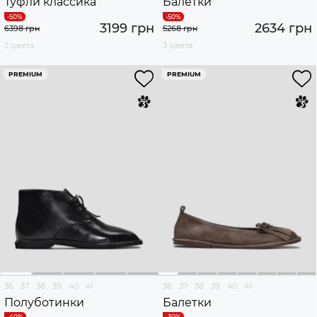
Туфли классика
Балетки
3199 грн
2634 грн
6398 грн
5268 грн
2 цвета
3 цвета
PREMIUM
PREMIUM
36
37
38
39
40
41
36
37
38
39
40
41
Полуботинки
Балетки