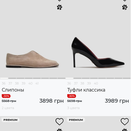
36
37
38
39
40
41
36
37
38
39
40
Слипоны
Туфли классика
3898 грн
3989 грн
5568 грн
5698 грн
2 цвета
3 цвета
PREMIUM
PREMIUM