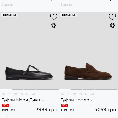
3 цвета
2 цвета
PREMIUM
PREMIUM
36
37
38
39
40
41
36
37
38
39
40
41
Туфли Мэри Джейн
Туфли лоферы
3989 грн
4059 грн
5698 грн
5798 грн
1 цвет
1 цвет