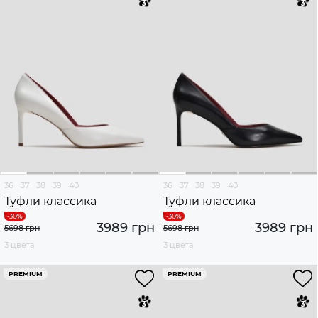
36
37
38
39
40
36
37
38
39
40
Туфли классика
Туфли классика
3989 грн
3989 грн
5698 грн
5698 грн
3 цвета
3 цвета
PREMIUM
PREMIUM